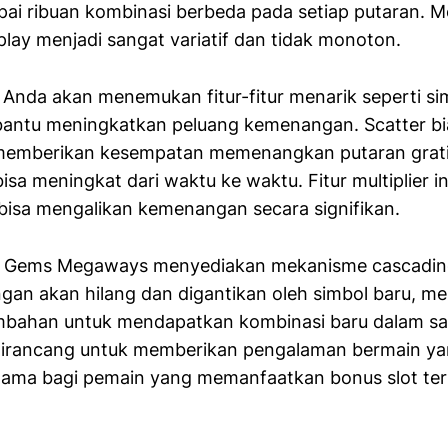
ai ribuan kombinasi berbeda pada setiap putaran. M
ay menjadi sangat variatif dan tidak monoton.
 Anda akan menemukan fitur-fitur menarik seperti si
antu meningkatkan peluang kemenangan. Scatter b
 memberikan kesempatan memenangkan putaran grat
bisa meningkat dari waktu ke waktu. Fitur multiplier i
bisa mengalikan kemenangan secara signifikan.
tec Gems Megaways menyediakan mekanisme cascading
an akan hilang dan digantikan oleh simbol baru, m
bahan untuk mendapatkan kombinasi baru dalam sat
 dirancang untuk memberikan pengalaman bermain ya
tama bagi pemain yang memanfaatkan bonus slot ter