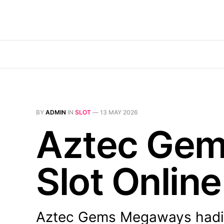
BY
ADMIN
IN
SLOT
—
13 MAY 2026
Aztec Gem
Slot Onlin
Aztec Gems Megaways hadir