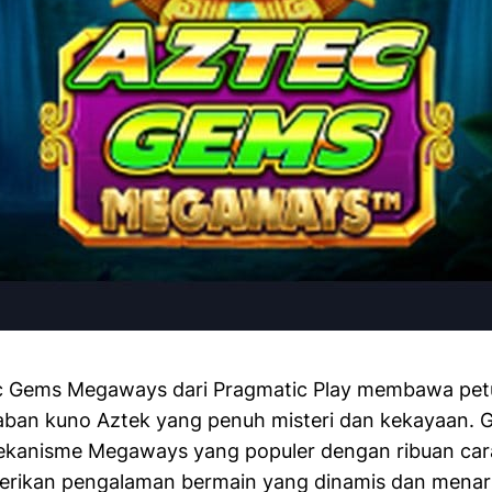
c Gems Megaways dari Pragmatic Play membawa pet
aban kuno Aztek yang penuh misteri dan kekayaan. G
kanisme Megaways yang populer dengan ribuan car
rikan pengalaman bermain yang dinamis dan menari