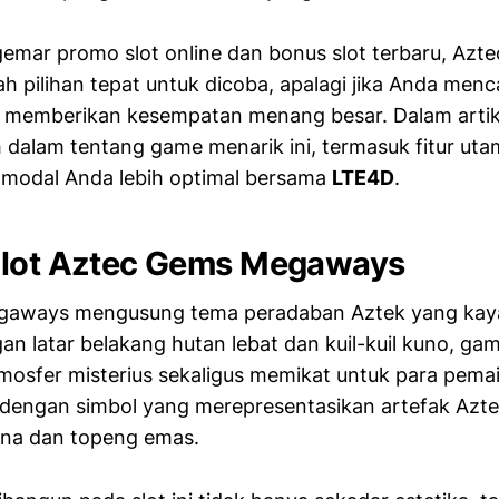
emar promo slot online dan bonus slot terbaru, Azt
 pilihan tepat untuk dicoba, apalagi jika Anda menca
p memberikan kesempatan menang besar. Dalam artikel
dalam tentang game menarik ini, termasuk fitur uta
ar modal Anda lebih optimal bersama
LTE4D
.
Slot Aztec Gems Megaways
aways mengusung tema peradaban Aztek yang kaya
n latar belakang hutan lebat dan kuil-kuil kuno, game
osfer misterius sekaligus memikat untuk para pemai
 dengan simbol yang merepresentasikan artefak Aztek
na dan topeng emas.