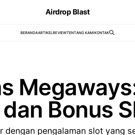
Airdrop Blast
BERANDA
ARTIKEL
REVIEW
TENTANG KAMI
KONTAK
s Megaways
e dan Bonus S
 dengan pengalaman slot yang s