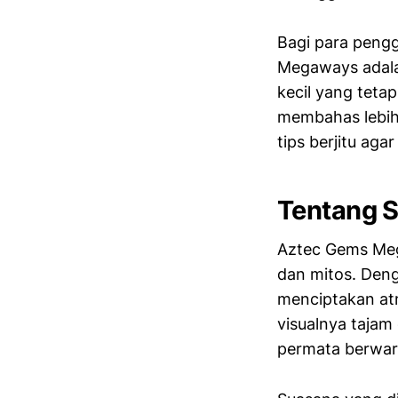
Bagi para pengg
Megaways adalah
kecil yang teta
membahas lebih 
tips berjitu ag
Tentang 
Aztec Gems Meg
dan mitos. Denga
menciptakan atm
visualnya tajam
permata berwar