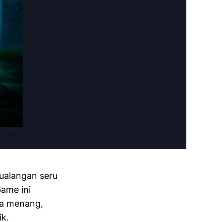
ualangan seru
ame ini
a menang,
k.