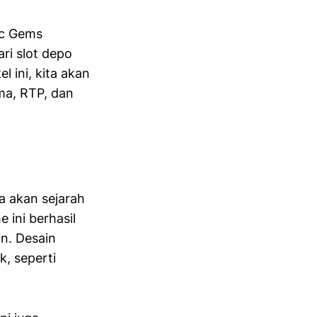
ec Gems
ri slot depo
 ini, kita akan
ma, RTP, dan
 akan sejarah
 ini berhasil
n. Desain
, seperti