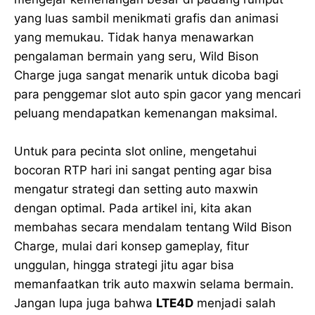
yang luas sambil menikmati grafis dan animasi
yang memukau. Tidak hanya menawarkan
pengalaman bermain yang seru, Wild Bison
Charge juga sangat menarik untuk dicoba bagi
para penggemar slot auto spin gacor yang mencari
peluang mendapatkan kemenangan maksimal.
Untuk para pecinta slot online, mengetahui
bocoran RTP hari ini sangat penting agar bisa
mengatur strategi dan setting auto maxwin
dengan optimal. Pada artikel ini, kita akan
membahas secara mendalam tentang Wild Bison
Charge, mulai dari konsep gameplay, fitur
unggulan, hingga strategi jitu agar bisa
memanfaatkan trik auto maxwin selama bermain.
Jangan lupa juga bahwa
LTE4D
menjadi salah