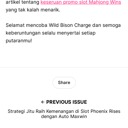
artikel tentang
keseruan promo slot Mahjong Wins
yang tak kalah menarik.
Selamat mencoba Wild Bison Charge dan semoga
keberuntungan selalu menyertai setiap
putaranmu!
Share
PREVIOUS ISSUE
Strategi Jitu Raih Kemenangan di Slot Phoenix Rises
dengan Auto Maxwin