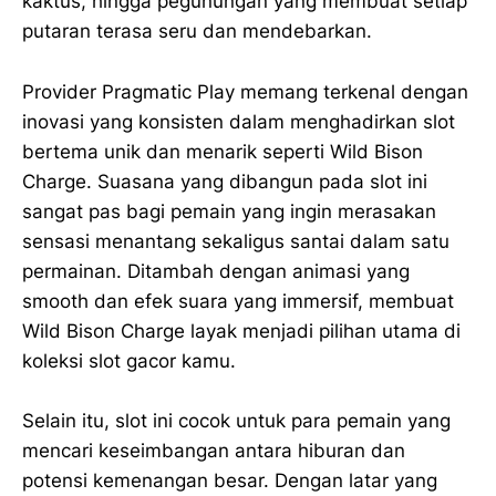
kaktus, hingga pegunungan yang membuat setiap
putaran terasa seru dan mendebarkan.
Provider Pragmatic Play memang terkenal dengan
inovasi yang konsisten dalam menghadirkan slot
bertema unik dan menarik seperti Wild Bison
Charge. Suasana yang dibangun pada slot ini
sangat pas bagi pemain yang ingin merasakan
sensasi menantang sekaligus santai dalam satu
permainan. Ditambah dengan animasi yang
smooth dan efek suara yang immersif, membuat
Wild Bison Charge layak menjadi pilihan utama di
koleksi slot gacor kamu.
Selain itu, slot ini cocok untuk para pemain yang
mencari keseimbangan antara hiburan dan
potensi kemenangan besar. Dengan latar yang