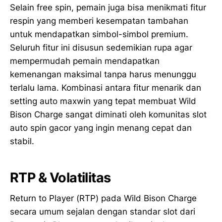
Selain free spin, pemain juga bisa menikmati fitur
respin yang memberi kesempatan tambahan
untuk mendapatkan simbol-simbol premium.
Seluruh fitur ini disusun sedemikian rupa agar
mempermudah pemain mendapatkan
kemenangan maksimal tanpa harus menunggu
terlalu lama. Kombinasi antara fitur menarik dan
setting auto maxwin yang tepat membuat Wild
Bison Charge sangat diminati oleh komunitas slot
auto spin gacor yang ingin menang cepat dan
stabil.
RTP & Volatilitas
Return to Player (RTP) pada Wild Bison Charge
secara umum sejalan dengan standar slot dari