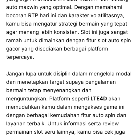
auto maxwin yang optimal. Dengan memahami
bocoran RTP hari ini dan karakter volatilitasnya,
kamu bisa mengatur strategi bermain yang tepat
agar menang lebih konsisten. Slot ini juga sangat
ramah untuk dimainkan dengan fitur slot auto spin
gacor yang disediakan berbagai platform
terpercaya.
Jangan lupa untuk disiplin dalam mengelola modal
dan menetapkan target supaya pengalaman
bermain tetap menyenangkan dan
menguntungkan. Platform seperti
LTE4D
akan
memudahkan kamu dalam mengakses game ini
dengan berbagai kemudahan fitur auto spin dan
layanan terbaik. Untuk informasi serta review
permainan slot seru lainnya, kamu bisa cek juga