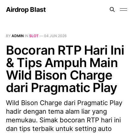
Airdrop Blast
BY
ADMIN
IN
SLOT
—
04 JUN 2026
Bocoran RTP Hari Ini
& Tips Ampuh Main
Wild Bison Charge
dari Pragmatic Play
Wild Bison Charge dari Pragmatic Play
hadir dengan tema alam liar yang
memukau. Simak bocoran RTP hari ini
dan tips terbaik untuk setting auto