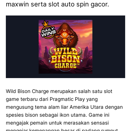
maxwin serta slot auto spin gacor.
Wild Bison Charge merupakan salah satu slot
game terbaru dari Pragmatic Play yang
mengusung tema alam liar Amerika Utara dengan
spesies bison sebagai ikon utama. Game ini
mengajak pemain untuk merasakan sensasi
mengejar kemenangan besar di padang rumput