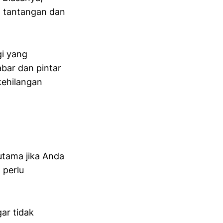
a tantangan dan
gi yang
abar dan pintar
kehilangan
tama jika Anda
 perlu
gar tidak