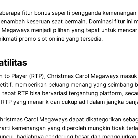
 beberapa fitur bonus seperti pengganda kemenangan 
enambah keseruan saat bermain. Dominasi fitur ini
 Megaways menjadi pilihan yang tepat untuk mencari
ikmati promo slot online yang tersedia.
tilitas
n to Player (RTP), Christmas Carol Megaways masuk
titif, memberikan peluang menang yang seimbang b
tepat RTP bisa bervariasi tergantung platform, se
RTP yang menarik dan cukup adil dalam jangka panj
i Christmas Carol Megaways dapat dikategorikan sebaga
 berarti kemenangan yang diperoleh mungkin tidak terla
uncul, hadiahnya cenderung besar dan menggiurkan.