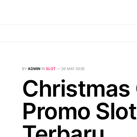
BY
ADMIN
IN
SLOT
—
26 MAY 2026
Christmas
Promo Slot
Terbaru