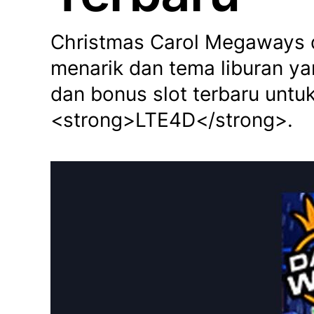
Christmas Carol Megaways da
menarik dan tema liburan ya
dan bonus slot terbaru untuk
<strong>LTE4D</strong>.