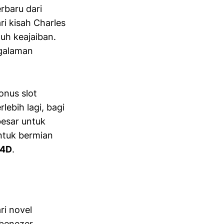
rbaru dari
ri kisah Charles
uh keajaiban.
ngalaman
onus slot
ebih lagi, bagi
besar untuk
untuk bermian
E4D
.
ri novel
Ebenezer