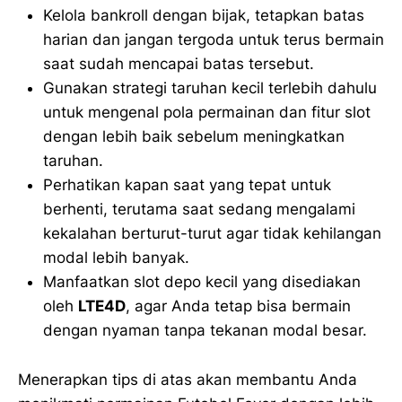
Kelola bankroll dengan bijak, tetapkan batas
harian dan jangan tergoda untuk terus bermain
saat sudah mencapai batas tersebut.
Gunakan strategi taruhan kecil terlebih dahulu
untuk mengenal pola permainan dan fitur slot
dengan lebih baik sebelum meningkatkan
taruhan.
Perhatikan kapan saat yang tepat untuk
berhenti, terutama saat sedang mengalami
kekalahan berturut-turut agar tidak kehilangan
modal lebih banyak.
Manfaatkan slot depo kecil yang disediakan
oleh
LTE4D
, agar Anda tetap bisa bermain
dengan nyaman tanpa tekanan modal besar.
Menerapkan tips di atas akan membantu Anda