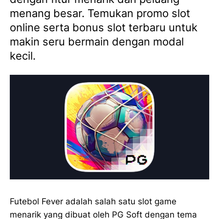
menang besar. Temukan promo slot
online serta bonus slot terbaru untuk
makin seru bermain dengan modal
kecil.
Futebol Fever adalah salah satu slot game
menarik yang dibuat oleh PG Soft dengan tema