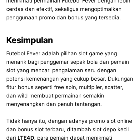
menikmati permainan Futebol Fever dengan lebih
cerdas dan efektif, sekaligus mengoptimalkan
penggunaan promo dan bonus yang tersedia.
Kesimpulan
Futebol Fever adalah pilihan slot game yang
menarik bagi penggemar sepak bola dan pemain
slot yang mencari pengalaman seru dengan
potensi kemenangan yang cukup besar. Dukungan
fitur bonus seperti free spin, multiplier, scatter,
dan wild membuat permainan semakin
menyenangkan dan penuh tantangan.
Tidak hanya itu, dengan adanya promo slot online
dan bonus slot terbaru, ditambah slot depo kecil
dari
LTE4D
, para pemain dapat menikmati