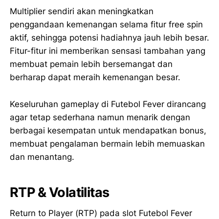
Multiplier sendiri akan meningkatkan
penggandaan kemenangan selama fitur free spin
aktif, sehingga potensi hadiahnya jauh lebih besar.
Fitur-fitur ini memberikan sensasi tambahan yang
membuat pemain lebih bersemangat dan
berharap dapat meraih kemenangan besar.
Keseluruhan gameplay di Futebol Fever dirancang
agar tetap sederhana namun menarik dengan
berbagai kesempatan untuk mendapatkan bonus,
membuat pengalaman bermain lebih memuaskan
dan menantang.
RTP & Volatilitas
Return to Player (RTP) pada slot Futebol Fever