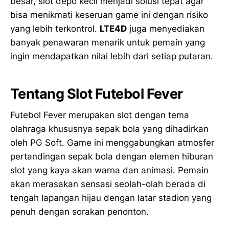
besar, slot depo kecil menjadi solusi tepat agar
bisa menikmati keseruan game ini dengan risiko
yang lebih terkontrol.
LTE4D
juga menyediakan
banyak penawaran menarik untuk pemain yang
ingin mendapatkan nilai lebih dari setiap putaran.
Tentang Slot Futebol Fever
Futebol Fever merupakan slot dengan tema
olahraga khususnya sepak bola yang dihadirkan
oleh PG Soft. Game ini menggabungkan atmosfer
pertandingan sepak bola dengan elemen hiburan
slot yang kaya akan warna dan animasi. Pemain
akan merasakan sensasi seolah-olah berada di
tengah lapangan hijau dengan latar stadion yang
penuh dengan sorakan penonton.