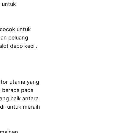
a untuk
cocok untuk
gan peluang
lot depo kecil.
aktor utama yang
a berada pada
ang baik antara
dil untuk meraih
ermainan