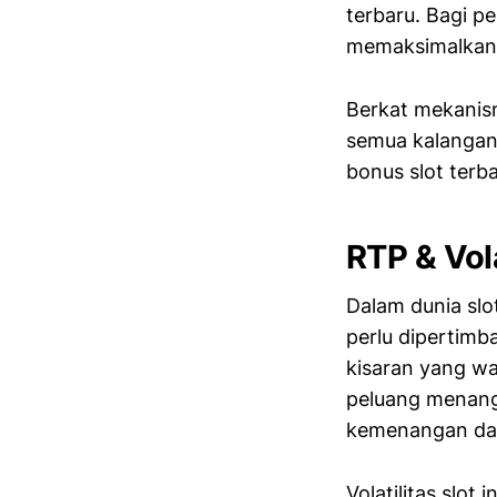
terbaru. Bagi p
memaksimalkan h
Berkat mekanis
semua kalangan,
bonus slot terb
RTP & Vola
Dalam dunia slo
perlu dipertim
kisaran yang w
peluang menang 
kemenangan dal
Volatilitas slot