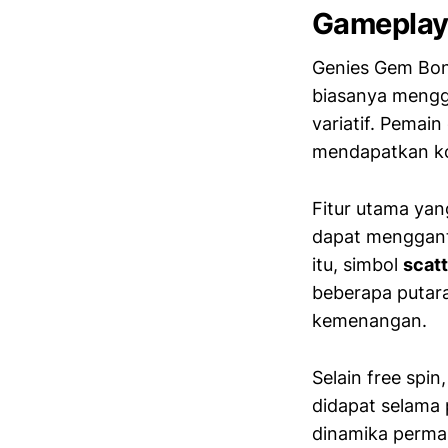
Gameplay 
Genies Gem Bon
biasanya mengg
variatif. Pemai
mendapatkan ko
Fitur utama ya
dapat menggant
itu, simbol
scatt
beberapa putar
kemenangan.
Selain free spi
didapat selama 
dinamika perma