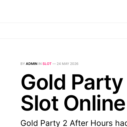
BY
ADMIN
IN
SLOT
—
24 MAY 2026
Gold Party
Slot Onlin
Gold Party 2 After Hours ha