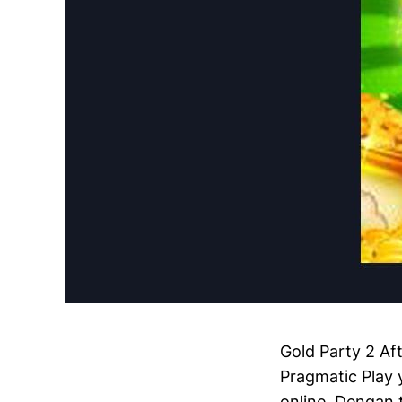
Gold Party 2 Aft
Pragmatic Play 
online. Dengan