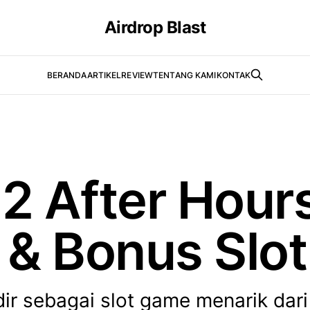
Airdrop Blast
BERANDA
ARTIKEL
REVIEW
TENTANG KAMI
KONTAK
 2 After Hour
e & Bonus Slo
dir sebagai slot game menarik dari