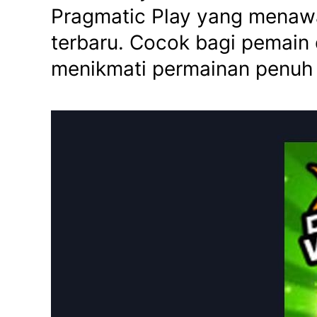
Pragmatic Play yang menawa
terbaru. Cocok bagi pemain 
menikmati permainan penuh