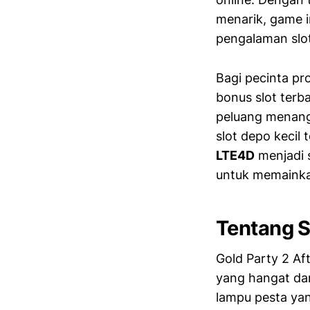
menarik, game i
pengalaman sl
Bagi pecinta pr
bonus slot terb
peluang menang
slot depo kecil
LTE4D
menjadi 
untuk memainkan
Tentang S
Gold Party 2 Af
yang hangat da
lampu pesta ya