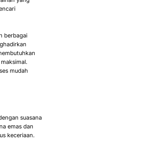
encari
n berbagai
nghadirkan
g membutuhkan
 maksimal.
kses mudah
 dengan suasana
rna emas dan
us keceriaan.