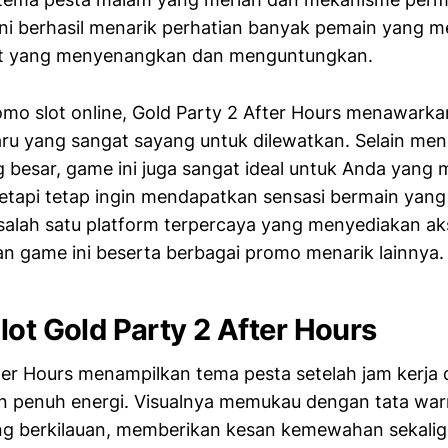
ni berhasil menarik perhatian banyak pemain yang m
ot yang menyenangkan dan menguntungkan.
omo slot online, Gold Party 2 After Hours menawarka
aru yang sangat sayang untuk dilewatkan. Selain me
 besar, game ini juga sangat ideal untuk Anda yan
 tetapi tetap ingin mendapatkan sensasi bermain yang
salah satu platform terpercaya yang menyediakan a
 game ini beserta berbagai promo menarik lainnya.
lot Gold Party 2 After Hours
ter Hours menampilkan tema pesta setelah jam kerja
n penuh energi. Visualnya memukau dengan tata wa
ng berkilauan, memberikan kesan kemewahan sekalig