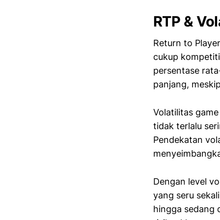
RTP & Vola
Return to Playe
cukup kompetiti
persentase rat
panjang, meskip
Volatilitas gam
tidak terlalu se
Pendekatan vola
menyeimbangkan
Dengan level vo
yang seru seka
hingga sedang d