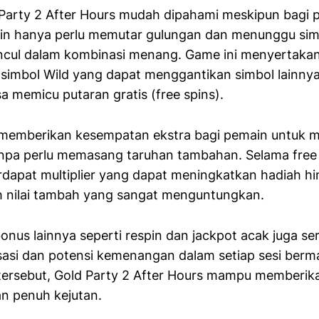
Party 2 After Hours mudah dipahami meskipun bagi 
ain hanya perlu memutar gulungan dan menunggu sim
ul dalam kombinasi menang. Game ini menyertakan f
 simbol Wild yang dapat menggantikan simbol lainnya
a memicu putaran gratis (free spins).
s memberikan kesempatan ekstra bagi pemain untuk m
pa perlu memasang taruhan tambahan. Selama free 
rdapat multiplier yang dapat meningkatkan hadiah h
uah nilai tambah yang sangat menguntungkan.
r bonus lainnya seperti respin dan jackpot acak juga se
si dan potensi kemenangan dalam setiap sesi berm
 tersebut, Gold Party 2 After Hours mampu memberi
n penuh kejutan.