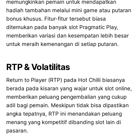
memungkinkan pemain untuk mendapatkan
hadiah tambahan melalui mini game atau putaran
bonus khusus. Fitur-fitur tersebut biasa
ditemukan pada banyak slot Pragmatic Play,
memberikan variasi dan kesempatan lebih besar
untuk meraih kemenangan di setiap putaran.
RTP & Volatilitas
Return to Player (RTP) pada Hot Chilli biasanya
berada pada kisaran yang wajar untuk slot online,
memberikan peluang pengembalian yang cukup
adil bagi pemain. Meskipun tidak bisa dipastikan
angka tepatnya, RTP ini menandakan peluang
menang yang kompetitif dibanding slot lain di
pasaran.