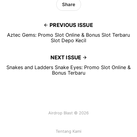
Share
PREVIOUS ISSUE
Aztec Gems: Promo Slot Online & Bonus Slot Terbaru
Slot Depo Kecil
NEXT ISSUE
Snakes and Ladders Snake Eyes: Promo Slot Online &
Bonus Terbaru
Airdrop Blast © 2026
Tentang Kami