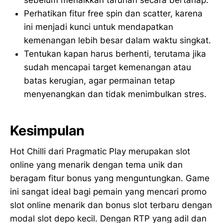
sebelum menaikkan taruhan secara bertahap.
Perhatikan fitur free spin dan scatter, karena
ini menjadi kunci untuk mendapatkan
kemenangan lebih besar dalam waktu singkat.
Tentukan kapan harus berhenti, terutama jika
sudah mencapai target kemenangan atau
batas kerugian, agar permainan tetap
menyenangkan dan tidak menimbulkan stres.
Kesimpulan
Hot Chilli dari Pragmatic Play merupakan slot
online yang menarik dengan tema unik dan
beragam fitur bonus yang menguntungkan. Game
ini sangat ideal bagi pemain yang mencari promo
slot online menarik dan bonus slot terbaru dengan
modal slot depo kecil. Dengan RTP yang adil dan