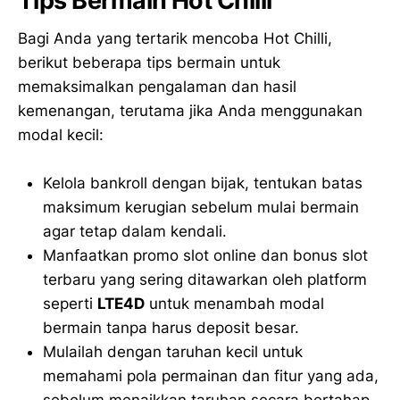
Tips Bermain Hot Chilli
Bagi Anda yang tertarik mencoba Hot Chilli,
berikut beberapa tips bermain untuk
memaksimalkan pengalaman dan hasil
kemenangan, terutama jika Anda menggunakan
modal kecil:
Kelola bankroll dengan bijak, tentukan batas
maksimum kerugian sebelum mulai bermain
agar tetap dalam kendali.
Manfaatkan promo slot online dan bonus slot
terbaru yang sering ditawarkan oleh platform
seperti
LTE4D
untuk menambah modal
bermain tanpa harus deposit besar.
Mulailah dengan taruhan kecil untuk
memahami pola permainan dan fitur yang ada,