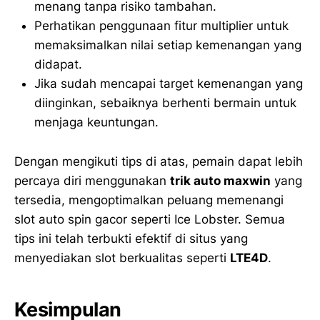
menang tanpa risiko tambahan.
Perhatikan penggunaan fitur multiplier untuk
memaksimalkan nilai setiap kemenangan yang
didapat.
Jika sudah mencapai target kemenangan yang
diinginkan, sebaiknya berhenti bermain untuk
menjaga keuntungan.
Dengan mengikuti tips di atas, pemain dapat lebih
percaya diri menggunakan
trik auto maxwin
yang
tersedia, mengoptimalkan peluang memenangi
slot auto spin gacor seperti Ice Lobster. Semua
tips ini telah terbukti efektif di situs yang
menyediakan slot berkualitas seperti
LTE4D
.
Kesimpulan