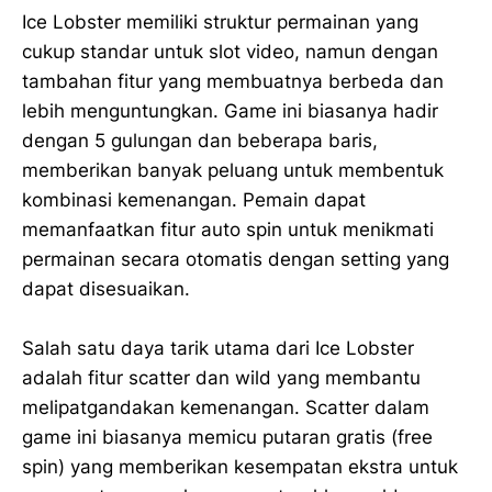
Ice Lobster memiliki struktur permainan yang
cukup standar untuk slot video, namun dengan
tambahan fitur yang membuatnya berbeda dan
lebih menguntungkan. Game ini biasanya hadir
dengan 5 gulungan dan beberapa baris,
memberikan banyak peluang untuk membentuk
kombinasi kemenangan. Pemain dapat
memanfaatkan fitur auto spin untuk menikmati
permainan secara otomatis dengan setting yang
dapat disesuaikan.
Salah satu daya tarik utama dari Ice Lobster
adalah fitur scatter dan wild yang membantu
melipatgandakan kemenangan. Scatter dalam
game ini biasanya memicu putaran gratis (free
spin) yang memberikan kesempatan ekstra untuk