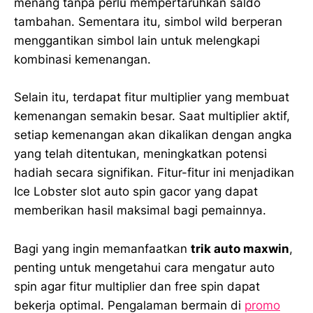
menang tanpa perlu mempertaruhkan saldo
tambahan. Sementara itu, simbol wild berperan
menggantikan simbol lain untuk melengkapi
kombinasi kemenangan.
Selain itu, terdapat fitur multiplier yang membuat
kemenangan semakin besar. Saat multiplier aktif,
setiap kemenangan akan dikalikan dengan angka
yang telah ditentukan, meningkatkan potensi
hadiah secara signifikan. Fitur-fitur ini menjadikan
Ice Lobster slot auto spin gacor yang dapat
memberikan hasil maksimal bagi pemainnya.
Bagi yang ingin memanfaatkan
trik auto maxwin
,
penting untuk mengetahui cara mengatur auto
spin agar fitur multiplier dan free spin dapat
bekerja optimal. Pengalaman bermain di
promo