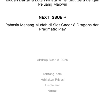
Peluang Maxwin
NEXT ISSUE
Rahasia Menang Mudah di Slot Gacor 8 Dragons dari
Pragmatic Play
Airdrop Blast © 2026
Tentang Kami
Kebijakan Privasi
Disclaimer
Kontak