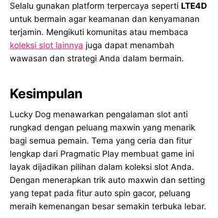
Selalu gunakan platform terpercaya seperti
LTE4D
untuk bermain agar keamanan dan kenyamanan
terjamin. Mengikuti komunitas atau membaca
koleksi slot lainnya
juga dapat menambah
wawasan dan strategi Anda dalam bermain.
Kesimpulan
Lucky Dog menawarkan pengalaman slot anti
rungkad dengan peluang maxwin yang menarik
bagi semua pemain. Tema yang ceria dan fitur
lengkap dari Pragmatic Play membuat game ini
layak dijadikan pilihan dalam koleksi slot Anda.
Dengan menerapkan trik auto maxwin dan setting
yang tepat pada fitur auto spin gacor, peluang
meraih kemenangan besar semakin terbuka lebar.