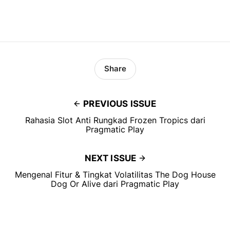
Share
PREVIOUS ISSUE
Rahasia Slot Anti Rungkad Frozen Tropics dari
Pragmatic Play
NEXT ISSUE
Mengenal Fitur & Tingkat Volatilitas The Dog House
Dog Or Alive dari Pragmatic Play