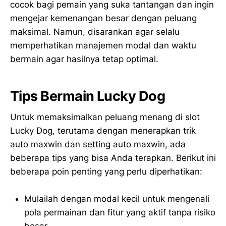
cocok bagi pemain yang suka tantangan dan ingin
mengejar kemenangan besar dengan peluang
maksimal. Namun, disarankan agar selalu
memperhatikan manajemen modal dan waktu
bermain agar hasilnya tetap optimal.
Tips Bermain Lucky Dog
Untuk memaksimalkan peluang menang di slot
Lucky Dog, terutama dengan menerapkan trik
auto maxwin dan setting auto maxwin, ada
beberapa tips yang bisa Anda terapkan. Berikut ini
beberapa poin penting yang perlu diperhatikan:
Mulailah dengan modal kecil untuk mengenali
pola permainan dan fitur yang aktif tanpa risiko