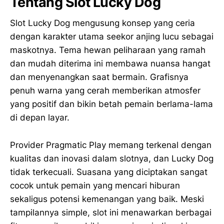
Tentang Slot Lucky Dog
Slot Lucky Dog mengusung konsep yang ceria
dengan karakter utama seekor anjing lucu sebagai
maskotnya. Tema hewan peliharaan yang ramah
dan mudah diterima ini membawa nuansa hangat
dan menyenangkan saat bermain. Grafisnya
penuh warna yang cerah memberikan atmosfer
yang positif dan bikin betah pemain berlama-lama
di depan layar.
Provider Pragmatic Play memang terkenal dengan
kualitas dan inovasi dalam slotnya, dan Lucky Dog
tidak terkecuali. Suasana yang diciptakan sangat
cocok untuk pemain yang mencari hiburan
sekaligus potensi kemenangan yang baik. Meski
tampilannya simple, slot ini menawarkan berbagai