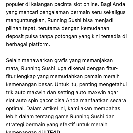
populer di kalangan pecinta slot online. Bagi Anda
yang mencari pengalaman bermain seru sekaligus
menguntungkan, Running Sushi bisa menjadi
pilihan tepat, terutama dengan kemudahan
deposit pulsa tanpa potongan yang kini tersedia di
berbagai platform.
Selain menawarkan grafis yang memanjakan
mata, Running Sushi juga dikenal dengan fitur-
fitur lengkap yang memudahkan pemain meraih
kemenangan besar. Untuk itu, penting mengetahui
trik auto maxwin dan setting auto maxwin agar
slot auto spin gacor bisa Anda manfaatkan secara
optimal. Dalam artikel ini, kami akan membahas
lebih dalam tentang game Running Sushi dan
strategi bermain yang efektif untuk meraih
kemenangan di
LTE4D
.