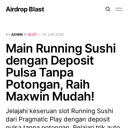
Airdrop Blast
BY
ADMIN
IN
SLOT
—
19 JUN 2026
Main Running Sushi
dengan Deposit
Pulsa Tanpa
Potongan, Raih
Maxwin Mudah!
Jelajahi keseruan slot Running Sushi
dari Pragmatic Play dengan deposit
pulsa tanpa potongan. Pelajari trik auto