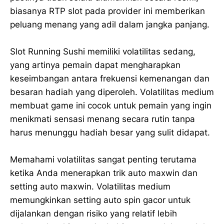
biasanya RTP slot pada provider ini memberikan
peluang menang yang adil dalam jangka panjang.
Slot Running Sushi memiliki volatilitas sedang,
yang artinya pemain dapat mengharapkan
keseimbangan antara frekuensi kemenangan dan
besaran hadiah yang diperoleh. Volatilitas medium
membuat game ini cocok untuk pemain yang ingin
menikmati sensasi menang secara rutin tanpa
harus menunggu hadiah besar yang sulit didapat.
Memahami volatilitas sangat penting terutama
ketika Anda menerapkan trik auto maxwin dan
setting auto maxwin. Volatilitas medium
memungkinkan setting auto spin gacor untuk
dijalankan dengan risiko yang relatif lebih