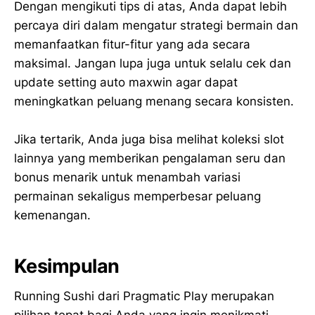
Dengan mengikuti tips di atas, Anda dapat lebih
percaya diri dalam mengatur strategi bermain dan
memanfaatkan fitur-fitur yang ada secara
maksimal. Jangan lupa juga untuk selalu cek dan
update setting auto maxwin agar dapat
meningkatkan peluang menang secara konsisten.
Jika tertarik, Anda juga bisa melihat koleksi slot
lainnya yang memberikan pengalaman seru dan
bonus menarik untuk menambah variasi
permainan sekaligus memperbesar peluang
kemenangan.
Kesimpulan
Running Sushi dari Pragmatic Play merupakan
pilihan tepat bagi Anda yang ingin menikmati