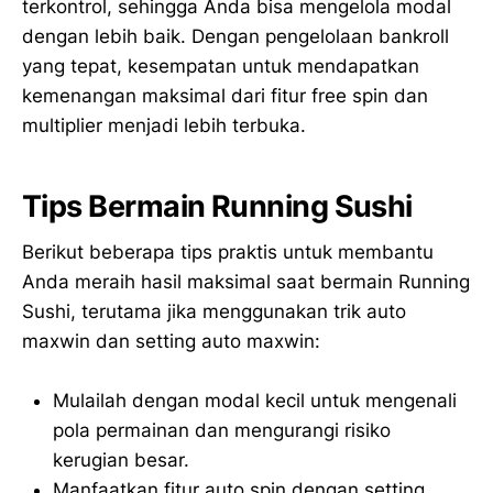
terkontrol, sehingga Anda bisa mengelola modal
dengan lebih baik. Dengan pengelolaan bankroll
yang tepat, kesempatan untuk mendapatkan
kemenangan maksimal dari fitur free spin dan
multiplier menjadi lebih terbuka.
Tips Bermain Running Sushi
Berikut beberapa tips praktis untuk membantu
Anda meraih hasil maksimal saat bermain Running
Sushi, terutama jika menggunakan trik auto
maxwin dan setting auto maxwin:
Mulailah dengan modal kecil untuk mengenali
pola permainan dan mengurangi risiko
kerugian besar.
Manfaatkan fitur auto spin dengan setting