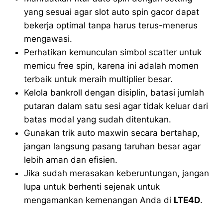
yang sesuai agar slot auto spin gacor dapat
bekerja optimal tanpa harus terus-menerus
mengawasi.
Perhatikan kemunculan simbol scatter untuk
memicu free spin, karena ini adalah momen
terbaik untuk meraih multiplier besar.
Kelola bankroll dengan disiplin, batasi jumlah
putaran dalam satu sesi agar tidak keluar dari
batas modal yang sudah ditentukan.
Gunakan trik auto maxwin secara bertahap,
jangan langsung pasang taruhan besar agar
lebih aman dan efisien.
Jika sudah merasakan keberuntungan, jangan
lupa untuk berhenti sejenak untuk
mengamankan kemenangan Anda di
LTE4D
.