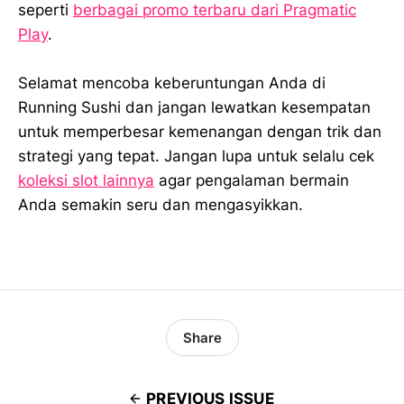
seperti
berbagai promo terbaru dari Pragmatic
Play
.
Selamat mencoba keberuntungan Anda di
Running Sushi dan jangan lewatkan kesempatan
untuk memperbesar kemenangan dengan trik dan
strategi yang tepat. Jangan lupa untuk selalu cek
koleksi slot lainnya
agar pengalaman bermain
Anda semakin seru dan mengasyikkan.
Share
PREVIOUS ISSUE