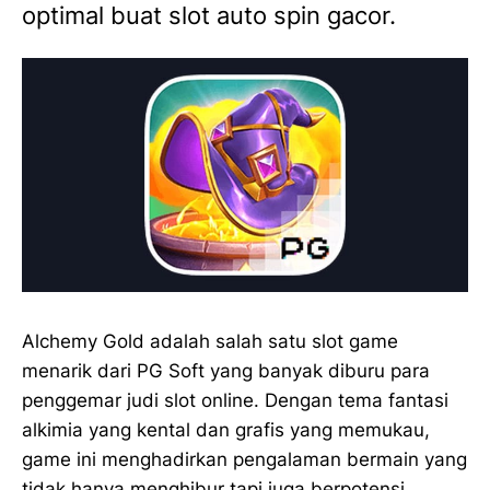
optimal buat slot auto spin gacor.
Alchemy Gold adalah salah satu slot game
menarik dari PG Soft yang banyak diburu para
penggemar judi slot online. Dengan tema fantasi
alkimia yang kental dan grafis yang memukau,
game ini menghadirkan pengalaman bermain yang
tidak hanya menghibur tapi juga berpotensi