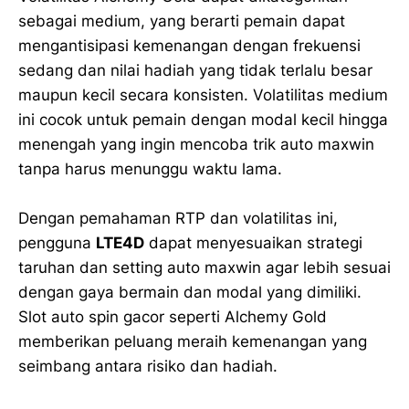
sebagai medium, yang berarti pemain dapat
mengantisipasi kemenangan dengan frekuensi
sedang dan nilai hadiah yang tidak terlalu besar
maupun kecil secara konsisten. Volatilitas medium
ini cocok untuk pemain dengan modal kecil hingga
menengah yang ingin mencoba trik auto maxwin
tanpa harus menunggu waktu lama.
Dengan pemahaman RTP dan volatilitas ini,
pengguna
LTE4D
dapat menyesuaikan strategi
taruhan dan setting auto maxwin agar lebih sesuai
dengan gaya bermain dan modal yang dimiliki.
Slot auto spin gacor seperti Alchemy Gold
memberikan peluang meraih kemenangan yang
seimbang antara risiko dan hadiah.