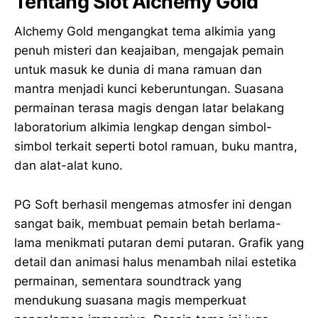
Tentang Slot Alchemy Gold
Alchemy Gold mengangkat tema alkimia yang
penuh misteri dan keajaiban, mengajak pemain
untuk masuk ke dunia di mana ramuan dan
mantra menjadi kunci keberuntungan. Suasana
permainan terasa magis dengan latar belakang
laboratorium alkimia lengkap dengan simbol-
simbol terkait seperti botol ramuan, buku mantra,
dan alat-alat kuno.
PG Soft berhasil mengemas atmosfer ini dengan
sangat baik, membuat pemain betah berlama-
lama menikmati putaran demi putaran. Grafik yang
detail dan animasi halus menambah nilai estetika
permainan, sementara soundtrack yang
mendukung suasana magis memperkuat