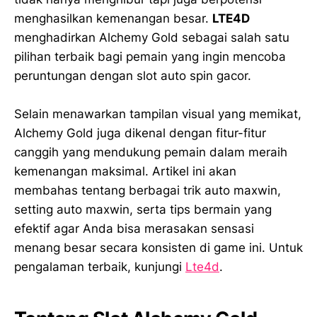
menghasilkan kemenangan besar.
LTE4D
menghadirkan Alchemy Gold sebagai salah satu
pilihan terbaik bagi pemain yang ingin mencoba
peruntungan dengan slot auto spin gacor.
Selain menawarkan tampilan visual yang memikat,
Alchemy Gold juga dikenal dengan fitur-fitur
canggih yang mendukung pemain dalam meraih
kemenangan maksimal. Artikel ini akan
membahas tentang berbagai trik auto maxwin,
setting auto maxwin, serta tips bermain yang
efektif agar Anda bisa merasakan sensasi
menang besar secara konsisten di game ini. Untuk
pengalaman terbaik, kunjungi
Lte4d
.