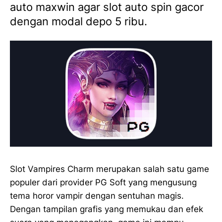
auto maxwin agar slot auto spin gacor
dengan modal depo 5 ribu.
Slot Vampires Charm merupakan salah satu game
populer dari provider PG Soft yang mengusung
tema horor vampir dengan sentuhan magis.
Dengan tampilan grafis yang memukau dan efek