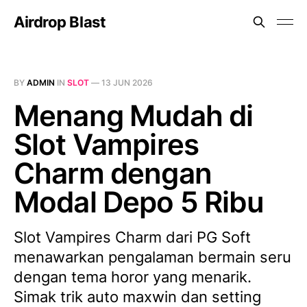
Airdrop Blast
BY
ADMIN
IN
SLOT
—
13 JUN 2026
Menang Mudah di
Slot Vampires
Charm dengan
Modal Depo 5 Ribu
Slot Vampires Charm dari PG Soft
menawarkan pengalaman bermain seru
dengan tema horor yang menarik.
Simak trik auto maxwin dan setting