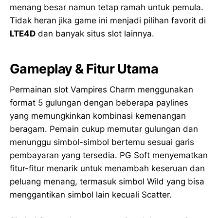
menang besar namun tetap ramah untuk pemula.
Tidak heran jika game ini menjadi pilihan favorit di
LTE4D
dan banyak situs slot lainnya.
Gameplay & Fitur Utama
Permainan slot Vampires Charm menggunakan
format 5 gulungan dengan beberapa paylines
yang memungkinkan kombinasi kemenangan
beragam. Pemain cukup memutar gulungan dan
menunggu simbol-simbol bertemu sesuai garis
pembayaran yang tersedia. PG Soft menyematkan
fitur-fitur menarik untuk menambah keseruan dan
peluang menang, termasuk simbol Wild yang bisa
menggantikan simbol lain kecuali Scatter.