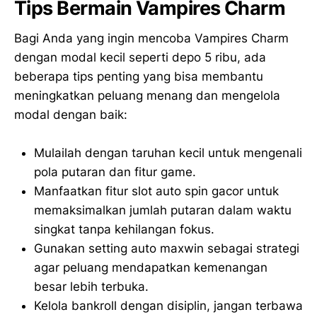
Tips Bermain Vampires Charm
Bagi Anda yang ingin mencoba Vampires Charm
dengan modal kecil seperti depo 5 ribu, ada
beberapa tips penting yang bisa membantu
meningkatkan peluang menang dan mengelola
modal dengan baik:
Mulailah dengan taruhan kecil untuk mengenali
pola putaran dan fitur game.
Manfaatkan fitur slot auto spin gacor untuk
memaksimalkan jumlah putaran dalam waktu
singkat tanpa kehilangan fokus.
Gunakan setting auto maxwin sebagai strategi
agar peluang mendapatkan kemenangan
besar lebih terbuka.
Kelola bankroll dengan disiplin, jangan terbawa