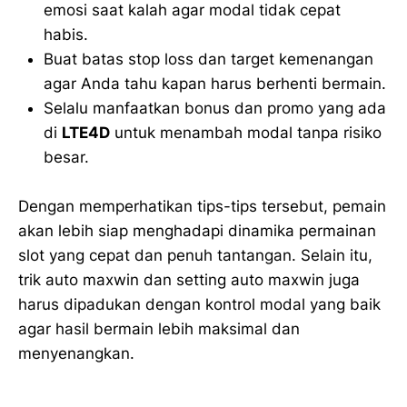
emosi saat kalah agar modal tidak cepat
habis.
Buat batas stop loss dan target kemenangan
agar Anda tahu kapan harus berhenti bermain.
Selalu manfaatkan bonus dan promo yang ada
di
LTE4D
untuk menambah modal tanpa risiko
besar.
Dengan memperhatikan tips-tips tersebut, pemain
akan lebih siap menghadapi dinamika permainan
slot yang cepat dan penuh tantangan. Selain itu,
trik auto maxwin dan setting auto maxwin juga
harus dipadukan dengan kontrol modal yang baik
agar hasil bermain lebih maksimal dan
menyenangkan.