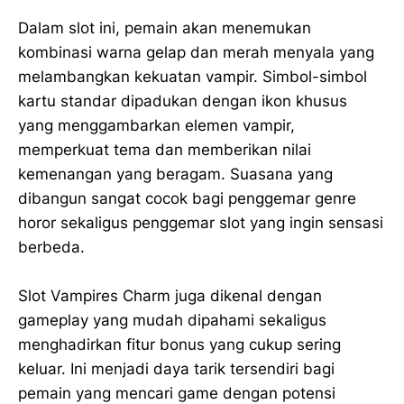
Dalam slot ini, pemain akan menemukan
kombinasi warna gelap dan merah menyala yang
melambangkan kekuatan vampir. Simbol-simbol
kartu standar dipadukan dengan ikon khusus
yang menggambarkan elemen vampir,
memperkuat tema dan memberikan nilai
kemenangan yang beragam. Suasana yang
dibangun sangat cocok bagi penggemar genre
horor sekaligus penggemar slot yang ingin sensasi
berbeda.
Slot Vampires Charm juga dikenal dengan
gameplay yang mudah dipahami sekaligus
menghadirkan fitur bonus yang cukup sering
keluar. Ini menjadi daya tarik tersendiri bagi
pemain yang mencari game dengan potensi