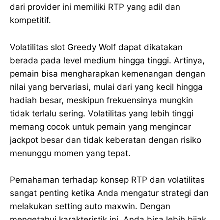
dari provider ini memiliki RTP yang adil dan
kompetitif.
Volatilitas slot Greedy Wolf dapat dikatakan
berada pada level medium hingga tinggi. Artinya,
pemain bisa mengharapkan kemenangan dengan
nilai yang bervariasi, mulai dari yang kecil hingga
hadiah besar, meskipun frekuensinya mungkin
tidak terlalu sering. Volatilitas yang lebih tinggi
memang cocok untuk pemain yang mengincar
jackpot besar dan tidak keberatan dengan risiko
menunggu momen yang tepat.
Pemahaman terhadap konsep RTP dan volatilitas
sangat penting ketika Anda mengatur strategi dan
melakukan setting auto maxwin. Dengan
mengetahui karakteristik ini, Anda bisa lebih bijak