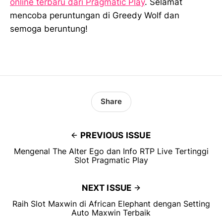
online terbaru dari Pragmatic Play
. Selamat
mencoba peruntungan di Greedy Wolf dan
semoga beruntung!
Share
PREVIOUS ISSUE
Mengenal The Alter Ego dan Info RTP Live Tertinggi
Slot Pragmatic Play
NEXT ISSUE
Raih Slot Maxwin di African Elephant dengan Setting
Auto Maxwin Terbaik