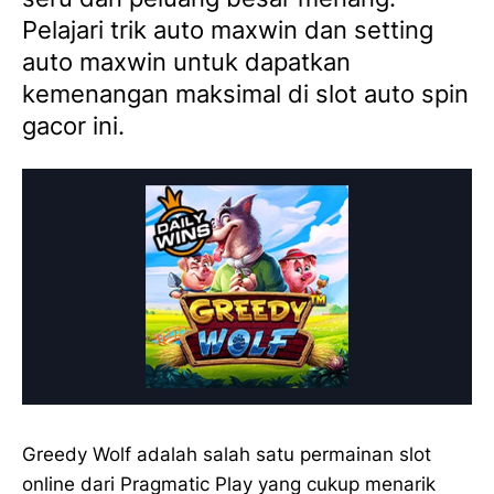
Pelajari trik auto maxwin dan setting
auto maxwin untuk dapatkan
kemenangan maksimal di slot auto spin
gacor ini.
Greedy Wolf adalah salah satu permainan slot
online dari Pragmatic Play yang cukup menarik