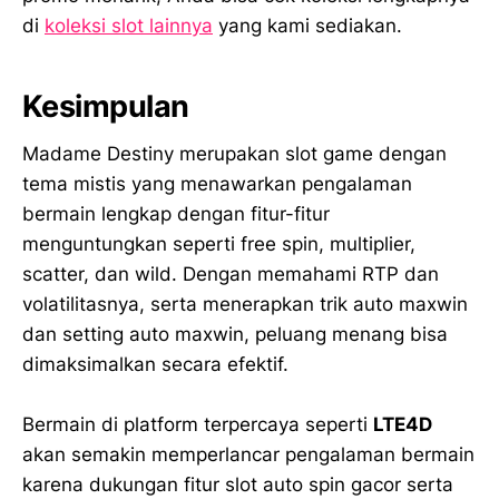
di
koleksi slot lainnya
yang kami sediakan.
Kesimpulan
Madame Destiny merupakan slot game dengan
tema mistis yang menawarkan pengalaman
bermain lengkap dengan fitur-fitur
menguntungkan seperti free spin, multiplier,
scatter, dan wild. Dengan memahami RTP dan
volatilitasnya, serta menerapkan trik auto maxwin
dan setting auto maxwin, peluang menang bisa
dimaksimalkan secara efektif.
Bermain di platform terpercaya seperti
LTE4D
akan semakin memperlancar pengalaman bermain
karena dukungan fitur slot auto spin gacor serta