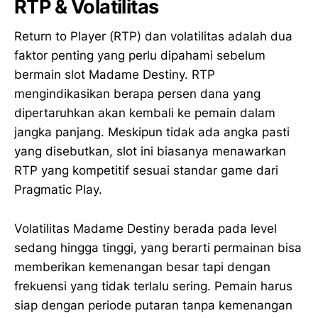
RTP & Volatilitas
Return to Player (RTP) dan volatilitas adalah dua
faktor penting yang perlu dipahami sebelum
bermain slot Madame Destiny. RTP
mengindikasikan berapa persen dana yang
dipertaruhkan akan kembali ke pemain dalam
jangka panjang. Meskipun tidak ada angka pasti
yang disebutkan, slot ini biasanya menawarkan
RTP yang kompetitif sesuai standar game dari
Pragmatic Play.
Volatilitas Madame Destiny berada pada level
sedang hingga tinggi, yang berarti permainan bisa
memberikan kemenangan besar tapi dengan
frekuensi yang tidak terlalu sering. Pemain harus
siap dengan periode putaran tanpa kemenangan