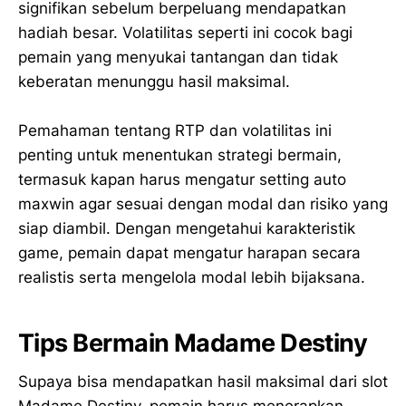
signifikan sebelum berpeluang mendapatkan
hadiah besar. Volatilitas seperti ini cocok bagi
pemain yang menyukai tantangan dan tidak
keberatan menunggu hasil maksimal.
Pemahaman tentang RTP dan volatilitas ini
penting untuk menentukan strategi bermain,
termasuk kapan harus mengatur setting auto
maxwin agar sesuai dengan modal dan risiko yang
siap diambil. Dengan mengetahui karakteristik
game, pemain dapat mengatur harapan secara
realistis serta mengelola modal lebih bijaksana.
Tips Bermain Madame Destiny
Supaya bisa mendapatkan hasil maksimal dari slot
Madame Destiny, pemain harus menerapkan