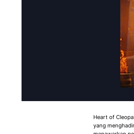
Heart of Cleopa
yang menghadir
menawarkan pen