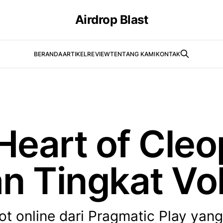
Airdrop Blast
BERANDA
ARTIKEL
REVIEW
TENTANG KAMI
KONTAK
eart of Cleop
n Tingkat Vol
ot online dari Pragmatic Play yang