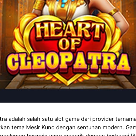
tra adalah salah satu slot game dari provider ternam
kan tema Mesir Kuno dengan sentuhan modern. Gam
galaman bermain yang menarik dengan berbagai fit