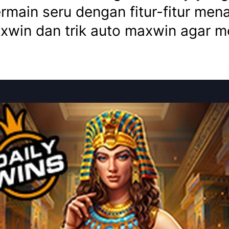
ain seru dengan fitur-fitur mena
maxwin dan trik auto maxwin agar 