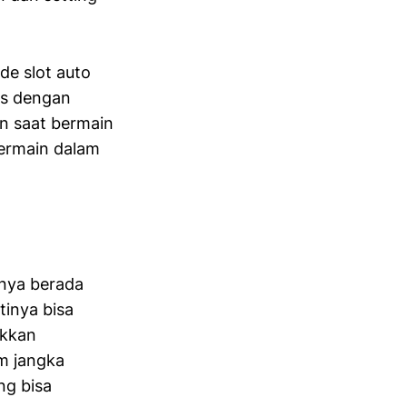
de slot auto
is dengan
an saat bermain
bermain dalam
anya berada
tinya bisa
ukkan
am jangka
ng bisa