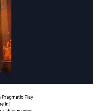
a Pragmatic Play
e ini
ur khusus yang