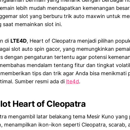
emain lebih mudah mendapatkan kemenangan besar.
nggemar slot yang berburu trik auto maxwin untuk m
saat memainkan slot ini.
n di
LTE4D
, Heart of Cleopatra menjadi pilihan popule
bagai slot auto spin gacor, yang memungkinkan pem
s dengan pengaturan tertentu agar potensi kemenan
n membahas mendalam tentang fitur dan tingkat volatil
 memberikan tips dan trik agar Anda bisa menikmati
timal. Sumber resmi ada di
lte4d
.
lot Heart of Cleopatra
tra mengambil latar belakang tema Mesir Kuno yang 
menampilkan ikon-ikon seperti Cleopatra, scarab, 