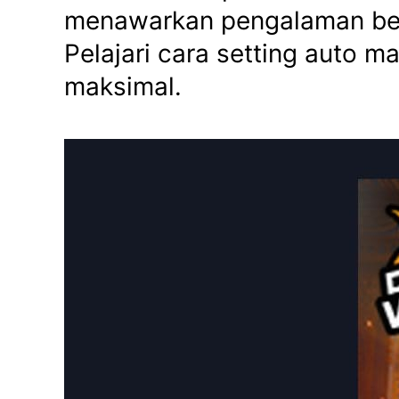
menawarkan pengalaman berm
Pelajari cara setting auto 
maksimal.