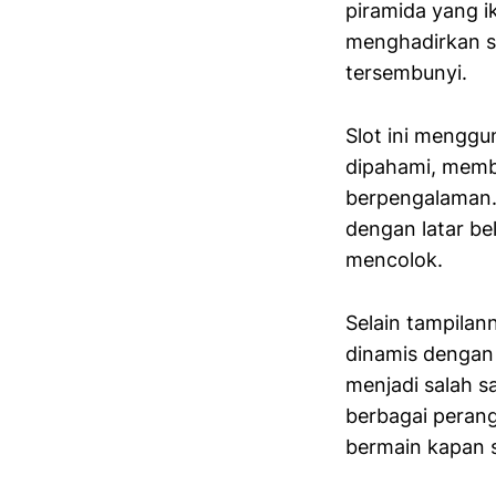
piramida yang i
menghadirkan s
tersembunyi.
Slot ini menggu
dipahami, memb
berpengalaman.
dengan latar b
mencolok.
Selain tampilan
dinamis dengan 
menjadi salah sa
berbagai perang
bermain kapan s