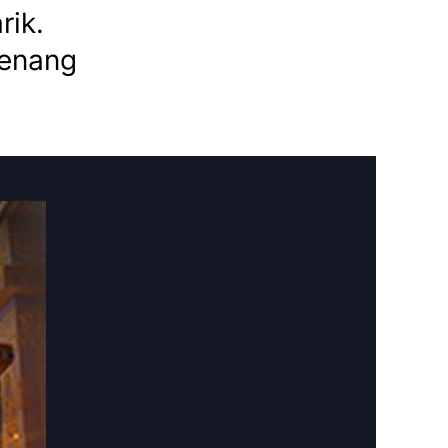
rik.
menang