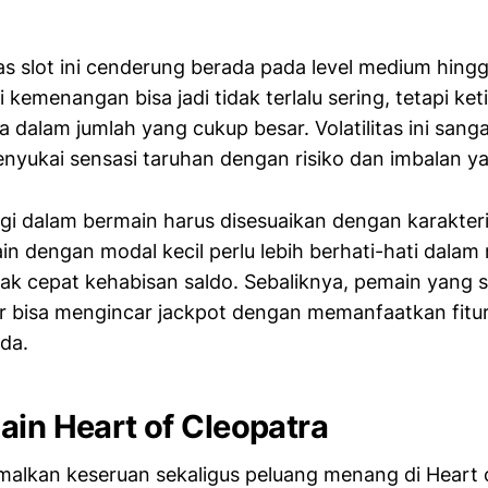
tas slot ini cenderung berada pada level medium hingg
i kemenangan bisa jadi tidak terlalu sering, tetapi k
a dalam jumlah yang cukup besar. Volatilitas ini sang
nyukai sensasi taruhan dengan risiko dan imbalan y
gi dalam bermain harus disesuaikan dengan karakterist
ain dengan modal kecil perlu lebih berhati-hati dala
dak cepat kehabisan saldo. Sebaliknya, pemain yang 
sar bisa mengincar jackpot dengan memanfaatkan fitur
ada.
ain Heart of Cleopatra
alkan keseruan sekaligus peluang menang di Heart o