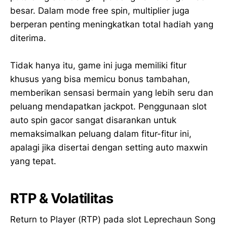
besar. Dalam mode free spin, multiplier juga
berperan penting meningkatkan total hadiah yang
diterima.
Tidak hanya itu, game ini juga memiliki fitur
khusus yang bisa memicu bonus tambahan,
memberikan sensasi bermain yang lebih seru dan
peluang mendapatkan jackpot. Penggunaan slot
auto spin gacor sangat disarankan untuk
memaksimalkan peluang dalam fitur-fitur ini,
apalagi jika disertai dengan setting auto maxwin
yang tepat.
RTP & Volatilitas
Return to Player (RTP) pada slot Leprechaun Song