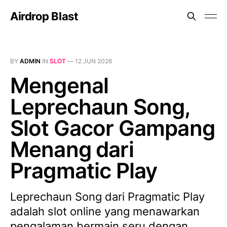
Airdrop Blast
BY
ADMIN
IN
SLOT
—
12 JUN 2026
Mengenal
Leprechaun Song,
Slot Gacor Gampang
Menang dari
Pragmatic Play
Leprechaun Song dari Pragmatic Play
adalah slot online yang menawarkan
pengalaman bermain seru dengan