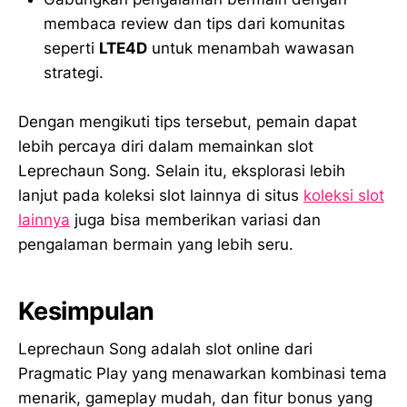
membaca review dan tips dari komunitas
seperti
LTE4D
untuk menambah wawasan
strategi.
Dengan mengikuti tips tersebut, pemain dapat
lebih percaya diri dalam memainkan slot
Leprechaun Song. Selain itu, eksplorasi lebih
lanjut pada koleksi slot lainnya di situs
koleksi slot
lainnya
juga bisa memberikan variasi dan
pengalaman bermain yang lebih seru.
Kesimpulan
Leprechaun Song adalah slot online dari
Pragmatic Play yang menawarkan kombinasi tema
menarik, gameplay mudah, dan fitur bonus yang