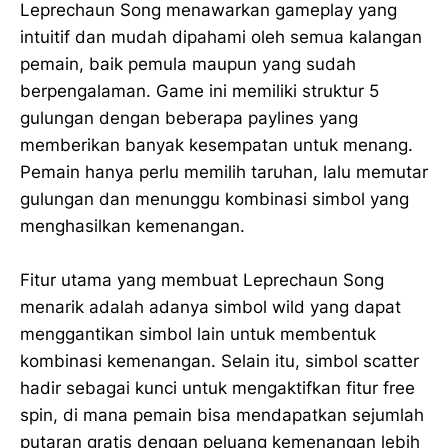
Leprechaun Song menawarkan gameplay yang
intuitif dan mudah dipahami oleh semua kalangan
pemain, baik pemula maupun yang sudah
berpengalaman. Game ini memiliki struktur 5
gulungan dengan beberapa paylines yang
memberikan banyak kesempatan untuk menang.
Pemain hanya perlu memilih taruhan, lalu memutar
gulungan dan menunggu kombinasi simbol yang
menghasilkan kemenangan.
Fitur utama yang membuat Leprechaun Song
menarik adalah adanya simbol wild yang dapat
menggantikan simbol lain untuk membentuk
kombinasi kemenangan. Selain itu, simbol scatter
hadir sebagai kunci untuk mengaktifkan fitur free
spin, di mana pemain bisa mendapatkan sejumlah
putaran gratis dengan peluang kemenangan lebih