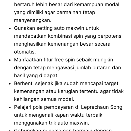
bertaruh lebih besar dari kemampuan modal
yang dimiliki agar permainan tetap
menyenangkan.
Gunakan setting auto maxwin untuk
mendapatkan kombinasi spin yang berpotensi
menghasilkan kemenangan besar secara
otomatis.
Manfaatkan fitur free spin sebaik mungkin
dengan tetap mengawasi jumlah putaran dan
hasil yang didapat.
Berhenti sejenak jika sudah mencapai target
kemenangan atau kerugian tertentu agar tidak
kehilangan semua modal.
Pelajari pola pembayaran di Leprechaun Song
untuk mengenali kapan waktu terbaik
menggunakan trik auto maxwin.
Gabungkan pengalaman bermain dengan