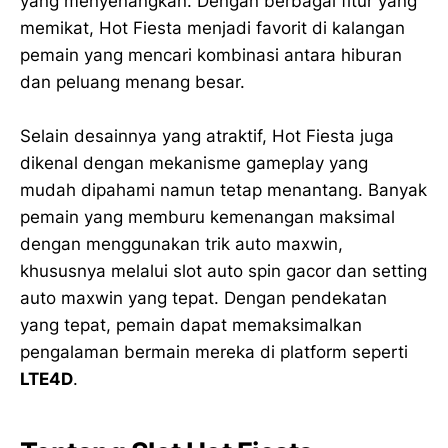
yang menyenangkan. Dengan berbagai fitur yang
memikat, Hot Fiesta menjadi favorit di kalangan
pemain yang mencari kombinasi antara hiburan
dan peluang menang besar.
Selain desainnya yang atraktif, Hot Fiesta juga
dikenal dengan mekanisme gameplay yang
mudah dipahami namun tetap menantang. Banyak
pemain yang memburu kemenangan maksimal
dengan menggunakan trik auto maxwin,
khususnya melalui slot auto spin gacor dan setting
auto maxwin yang tepat. Dengan pendekatan
yang tepat, pemain dapat memaksimalkan
pengalaman bermain mereka di platform seperti
LTE4D
.