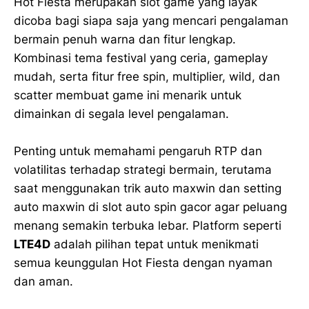
Hot Fiesta merupakan slot game yang layak
dicoba bagi siapa saja yang mencari pengalaman
bermain penuh warna dan fitur lengkap.
Kombinasi tema festival yang ceria, gameplay
mudah, serta fitur free spin, multiplier, wild, dan
scatter membuat game ini menarik untuk
dimainkan di segala level pengalaman.
Penting untuk memahami pengaruh RTP dan
volatilitas terhadap strategi bermain, terutama
saat menggunakan trik auto maxwin dan setting
auto maxwin di slot auto spin gacor agar peluang
menang semakin terbuka lebar. Platform seperti
LTE4D
adalah pilihan tepat untuk menikmati
semua keunggulan Hot Fiesta dengan nyaman
dan aman.