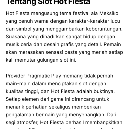
Tentang Slot Hot Fiesta
Hot Fiesta mengusung tema festival ala Meksiko
yang penuh warna dengan karakter-karakter lucu
dan simbol yang menggambarkan keberuntungan.
Suasana yang dihadirkan sangat hidup dengan
musik ceria dan desain grafis yang detail. Pemain
akan merasakan sensasi pesta yang meriah setiap
kali memutar gulungan slot ini.
Provider Pragmatic Play memang tidak pernah
main-main dalam menciptakan slot dengan
kualitas tinggi, dan Hot Fiesta adalah buktinya.
Setiap elemen dari game ini dirancang untuk
menarik perhatian sekaligus memberikan
pengalaman bermain yang menyenangkan. Dari
segi atmosfer, Hot Fiesta berhasil membangkitkan