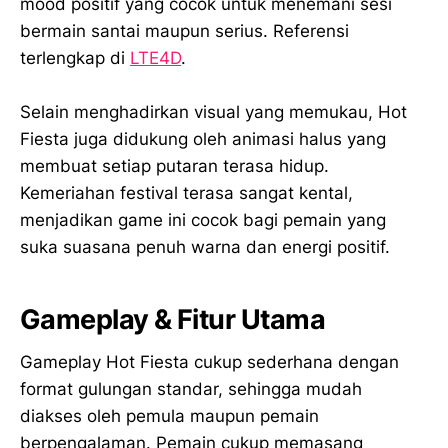
mood positif yang cocok untuk menemani sesi
bermain santai maupun serius. Referensi
terlengkap di
LTE4D
.
Selain menghadirkan visual yang memukau, Hot
Fiesta juga didukung oleh animasi halus yang
membuat setiap putaran terasa hidup.
Kemeriahan festival terasa sangat kental,
menjadikan game ini cocok bagi pemain yang
suka suasana penuh warna dan energi positif.
Gameplay & Fitur Utama
Gameplay Hot Fiesta cukup sederhana dengan
format gulungan standar, sehingga mudah
diakses oleh pemula maupun pemain
berpengalaman. Pemain cukup memasang