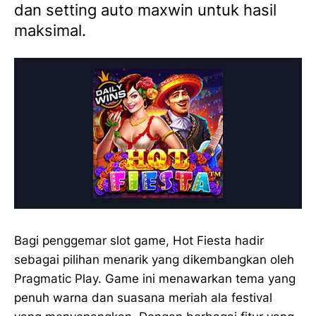
dan setting auto maxwin untuk hasil
maksimal.
Bagi penggemar slot game, Hot Fiesta hadir
sebagai pilihan menarik yang dikembangkan oleh
Pragmatic Play. Game ini menawarkan tema yang
penuh warna dan suasana meriah ala festival