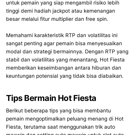
untuk pemain yang siap mengambil risiko lebih
tinggi demi hadiah jackpot atau kemenangan
besar melalui fitur multiplier dan free spin.
Memahami karakteristik RTP dan volatilitas ini
sangat penting agar pemain bisa menyesuaikan
modal dan strategi bermainnya. Dengan RTP yang
stabil dan volatilitas yang menantang, Hot Fiesta
memberikan keseimbangan antara hiburan dan
keuntungan potensial yang tidak bisa diabaikan.
Tips Bermain Hot Fiesta
Berikut beberapa tips yang bisa membantu
pemain mengoptimalkan peluang menang di Hot
Fiesta, terutama saat menggunakan trik auto