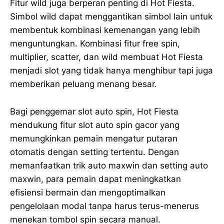
Fitur wild juga berperan penting di Hot Fiesta.
Simbol wild dapat menggantikan simbol lain untuk
membentuk kombinasi kemenangan yang lebih
menguntungkan. Kombinasi fitur free spin,
multiplier, scatter, dan wild membuat Hot Fiesta
menjadi slot yang tidak hanya menghibur tapi juga
memberikan peluang menang besar.
Bagi penggemar slot auto spin, Hot Fiesta
mendukung fitur slot auto spin gacor yang
memungkinkan pemain mengatur putaran
otomatis dengan setting tertentu. Dengan
memanfaatkan trik auto maxwin dan setting auto
maxwin, para pemain dapat meningkatkan
efisiensi bermain dan mengoptimalkan
pengelolaan modal tanpa harus terus-menerus
menekan tombol spin secara manual.