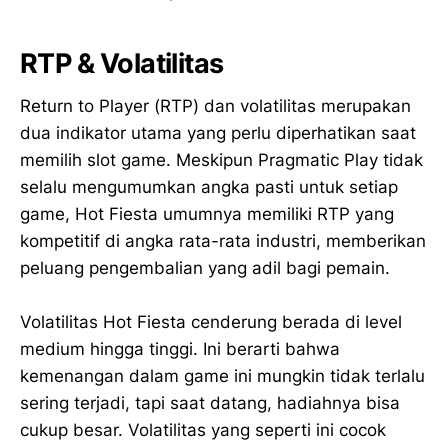
RTP & Volatilitas
Return to Player (RTP) dan volatilitas merupakan
dua indikator utama yang perlu diperhatikan saat
memilih slot game. Meskipun Pragmatic Play tidak
selalu mengumumkan angka pasti untuk setiap
game, Hot Fiesta umumnya memiliki RTP yang
kompetitif di angka rata-rata industri, memberikan
peluang pengembalian yang adil bagi pemain.
Volatilitas Hot Fiesta cenderung berada di level
medium hingga tinggi. Ini berarti bahwa
kemenangan dalam game ini mungkin tidak terlalu
sering terjadi, tapi saat datang, hadiahnya bisa
cukup besar. Volatilitas yang seperti ini cocok