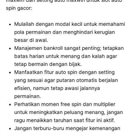
maxwin dan setting auto maxwin untuk slot auto
spin gacor:
Mulailah dengan modal kecil untuk memahami
pola permainan dan menghindari kerugian
besar di awal.
Manajemen bankroll sangat penting; tetapkan
batas harian untuk menang dan kalah agar
tetap bermain dengan bijak.
Manfaatkan fitur auto spin dengan setting
yang sesuai agar putaran otomatis berjalan
efisien, namun tetap awasi jalannya
permainan.
Perhatikan momen free spin dan multiplier
untuk meningkatkan peluang menang, jangan
ragu menaikkan taruhan saat fitur ini aktif.
Jangan terburu-buru mengejar kemenangan