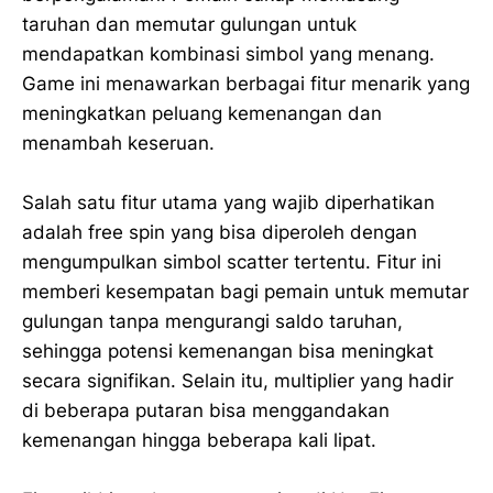
taruhan dan memutar gulungan untuk
mendapatkan kombinasi simbol yang menang.
Game ini menawarkan berbagai fitur menarik yang
meningkatkan peluang kemenangan dan
menambah keseruan.
Salah satu fitur utama yang wajib diperhatikan
adalah free spin yang bisa diperoleh dengan
mengumpulkan simbol scatter tertentu. Fitur ini
memberi kesempatan bagi pemain untuk memutar
gulungan tanpa mengurangi saldo taruhan,
sehingga potensi kemenangan bisa meningkat
secara signifikan. Selain itu, multiplier yang hadir
di beberapa putaran bisa menggandakan
kemenangan hingga beberapa kali lipat.