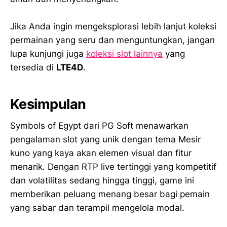
Jika Anda ingin mengeksplorasi lebih lanjut koleksi
permainan yang seru dan menguntungkan, jangan
lupa kunjungi juga
koleksi slot lainnya
yang
tersedia di
LTE4D
.
Kesimpulan
Symbols of Egypt dari PG Soft menawarkan
pengalaman slot yang unik dengan tema Mesir
kuno yang kaya akan elemen visual dan fitur
menarik. Dengan RTP live tertinggi yang kompetitif
dan volatilitas sedang hingga tinggi, game ini
memberikan peluang menang besar bagi pemain
yang sabar dan terampil mengelola modal.