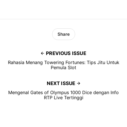
Share
PREVIOUS ISSUE
Rahasia Menang Towering Fortunes: Tips Jitu Untuk
Pemula Slot
NEXT ISSUE
Mengenal Gates of Olympus 1000 Dice dengan Info
RTP Live Tertinggi