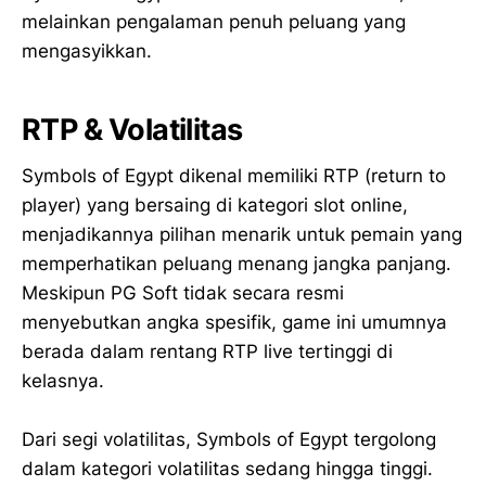
melainkan pengalaman penuh peluang yang
mengasyikkan.
RTP & Volatilitas
Symbols of Egypt dikenal memiliki RTP (return to
player) yang bersaing di kategori slot online,
menjadikannya pilihan menarik untuk pemain yang
memperhatikan peluang menang jangka panjang.
Meskipun PG Soft tidak secara resmi
menyebutkan angka spesifik, game ini umumnya
berada dalam rentang RTP live tertinggi di
kelasnya.
Dari segi volatilitas, Symbols of Egypt tergolong
dalam kategori volatilitas sedang hingga tinggi.