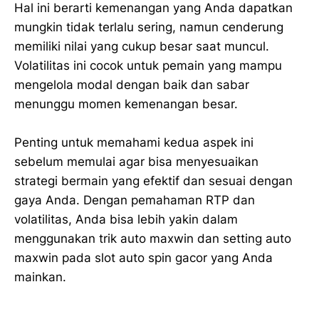
Hal ini berarti kemenangan yang Anda dapatkan
mungkin tidak terlalu sering, namun cenderung
memiliki nilai yang cukup besar saat muncul.
Volatilitas ini cocok untuk pemain yang mampu
mengelola modal dengan baik dan sabar
menunggu momen kemenangan besar.
Penting untuk memahami kedua aspek ini
sebelum memulai agar bisa menyesuaikan
strategi bermain yang efektif dan sesuai dengan
gaya Anda. Dengan pemahaman RTP dan
volatilitas, Anda bisa lebih yakin dalam
menggunakan trik auto maxwin dan setting auto
maxwin pada slot auto spin gacor yang Anda
mainkan.