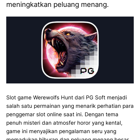
meningkatkan peluang menang.
Slot game Werewolfs Hunt dari PG Soft menjadi
salah satu permainan yang menarik perhatian para
penggemar slot online saat ini. Dengan tema
penuh misteri dan atmosfer horor yang kental,
game ini menyajikan pengalaman seru yang
memadukan hiburan dan peluang menang besar.