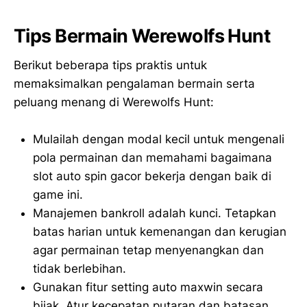
Tips Bermain Werewolfs Hunt
Berikut beberapa tips praktis untuk
memaksimalkan pengalaman bermain serta
peluang menang di Werewolfs Hunt:
Mulailah dengan modal kecil untuk mengenali
pola permainan dan memahami bagaimana
slot auto spin gacor bekerja dengan baik di
game ini.
Manajemen bankroll adalah kunci. Tetapkan
batas harian untuk kemenangan dan kerugian
agar permainan tetap menyenangkan dan
tidak berlebihan.
Gunakan fitur setting auto maxwin secara
bijak. Atur kecepatan putaran dan batasan