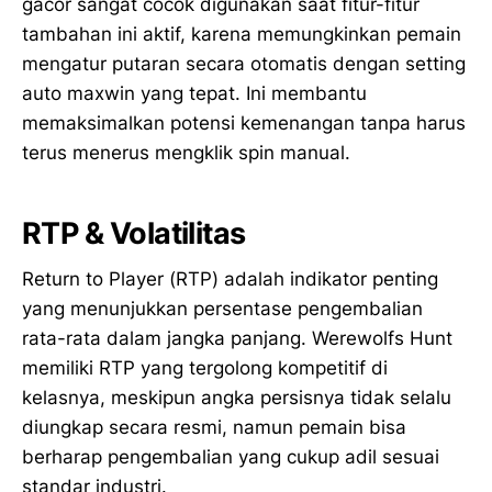
gacor sangat cocok digunakan saat fitur-fitur
tambahan ini aktif, karena memungkinkan pemain
mengatur putaran secara otomatis dengan setting
auto maxwin yang tepat. Ini membantu
memaksimalkan potensi kemenangan tanpa harus
terus menerus mengklik spin manual.
RTP & Volatilitas
Return to Player (RTP) adalah indikator penting
yang menunjukkan persentase pengembalian
rata-rata dalam jangka panjang. Werewolfs Hunt
memiliki RTP yang tergolong kompetitif di
kelasnya, meskipun angka persisnya tidak selalu
diungkap secara resmi, namun pemain bisa
berharap pengembalian yang cukup adil sesuai
standar industri.