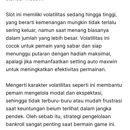
Slot ini memiliki volatilitas sedang hingga tinggi,
yang berarti kemenangan mungkin tidak terlalu
sering keluar, namun saat menang biasanya
dalam jumlah yang lebih besar. Volatilitas ini
cocok untuk pemain yang sabar dan siap
menunggu putaran dengan hadiah maksimal,
apalagi jika memanfaatkan setting auto maxwin
untuk meningkatkan efektivitas permainan.
Mengerti karakter volatilitas seperti ini membantu
pemain mengelola modal dan ekspektasi,
sehingga tidak terburu-buru atau mudah frustrasi
saat keuntungan belum terlihat dalam jangka
pendek. Oleh sebab itu, strategi pengelolaan
bankroll sangat penting saat bermain game ini.