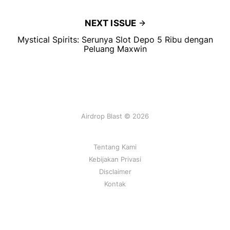
NEXT ISSUE
Mystical Spirits: Serunya Slot Depo 5 Ribu dengan
Peluang Maxwin
Airdrop Blast © 2026
Tentang Kami
Kebijakan Privasi
Disclaimer
Kontak