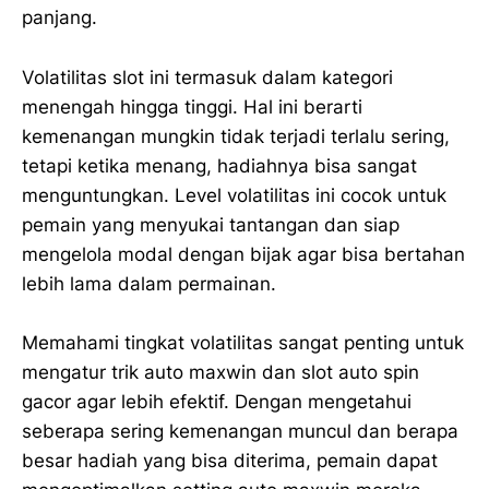
panjang.
Volatilitas slot ini termasuk dalam kategori
menengah hingga tinggi. Hal ini berarti
kemenangan mungkin tidak terjadi terlalu sering,
tetapi ketika menang, hadiahnya bisa sangat
menguntungkan. Level volatilitas ini cocok untuk
pemain yang menyukai tantangan dan siap
mengelola modal dengan bijak agar bisa bertahan
lebih lama dalam permainan.
Memahami tingkat volatilitas sangat penting untuk
mengatur trik auto maxwin dan slot auto spin
gacor agar lebih efektif. Dengan mengetahui
seberapa sering kemenangan muncul dan berapa
besar hadiah yang bisa diterima, pemain dapat