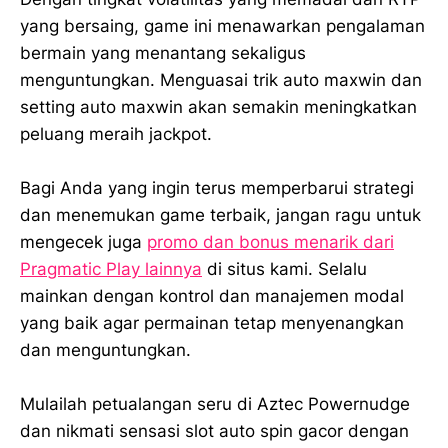
yang bersaing, game ini menawarkan pengalaman
bermain yang menantang sekaligus
menguntungkan. Menguasai trik auto maxwin dan
setting auto maxwin akan semakin meningkatkan
peluang meraih jackpot.
Bagi Anda yang ingin terus memperbarui strategi
dan menemukan game terbaik, jangan ragu untuk
mengecek juga
promo dan bonus menarik dari
Pragmatic Play lainnya
di situs kami. Selalu
mainkan dengan kontrol dan manajemen modal
yang baik agar permainan tetap menyenangkan
dan menguntungkan.
Mulailah petualangan seru di Aztec Powernudge
dan nikmati sensasi slot auto spin gacor dengan