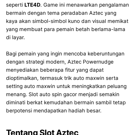
seperti
LTE4D
. Game ini menawarkan pengalaman
bermain dengan tema peradaban Aztec yang
kaya akan simbol-simbol kuno dan visual memikat
yang membuat para pemain betah berlama-lama
di layar.
Bagi pemain yang ingin mencoba keberuntungan
dengan strategi modern, Aztec Powernudge
menyediakan beberapa fitur yang dapat
dioptimalkan, termasuk trik auto maxwin serta
setting auto maxwin untuk meningkatkan peluang
menang. Slot auto spin gacor menjadi semakin
diminati berkat kemudahan bermain sambil tetap
berpotensi mendapatkan hadiah besar.
Tentang Slot Aztec