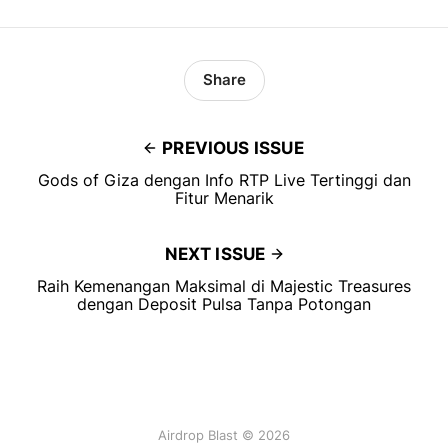
Share
PREVIOUS ISSUE
Gods of Giza dengan Info RTP Live Tertinggi dan
Fitur Menarik
NEXT ISSUE
Raih Kemenangan Maksimal di Majestic Treasures
dengan Deposit Pulsa Tanpa Potongan
Airdrop Blast © 2026