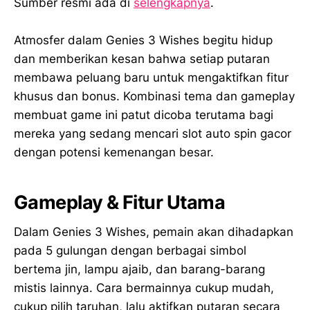
Sumber resmi ada di
selengkapnya
.
Atmosfer dalam Genies 3 Wishes begitu hidup
dan memberikan kesan bahwa setiap putaran
membawa peluang baru untuk mengaktifkan fitur
khusus dan bonus. Kombinasi tema dan gameplay
membuat game ini patut dicoba terutama bagi
mereka yang sedang mencari slot auto spin gacor
dengan potensi kemenangan besar.
Gameplay & Fitur Utama
Dalam Genies 3 Wishes, pemain akan dihadapkan
pada 5 gulungan dengan berbagai simbol
bertema jin, lampu ajaib, dan barang-barang
mistis lainnya. Cara bermainnya cukup mudah,
cukup pilih taruhan, lalu aktifkan putaran secara