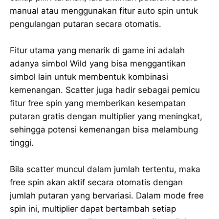
manual atau menggunakan fitur auto spin untuk
pengulangan putaran secara otomatis.
Fitur utama yang menarik di game ini adalah
adanya simbol Wild yang bisa menggantikan
simbol lain untuk membentuk kombinasi
kemenangan. Scatter juga hadir sebagai pemicu
fitur free spin yang memberikan kesempatan
putaran gratis dengan multiplier yang meningkat,
sehingga potensi kemenangan bisa melambung
tinggi.
Bila scatter muncul dalam jumlah tertentu, maka
free spin akan aktif secara otomatis dengan
jumlah putaran yang bervariasi. Dalam mode free
spin ini, multiplier dapat bertambah setiap