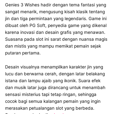
Genies 3 Wishes hadir dengan tema fantasi yang
sangat menarik, mengusung kisah klasik tentang
jin dan tiga permintaan yang legendaris. Game ini
dibuat oleh PG Soft, penyedia game yang dikenal
karena inovasi dan desain grafis yang menawan.
Suasana pada slot ini sarat dengan nuansa magis
dan mistis yang mampu memikat pemain sejak
putaran pertama.
Desain visualnya menampilkan karakter jin yang
lucu dan berwarna cerah, dengan latar belakang
istana dan lampu ajaib yang ikonik. Suara efek
dan musik latar juga dirancang untuk menambah
sensasi misterius tapi tetap ringan, sehingga
cocok bagi semua kalangan pemain yang ingin
merasakan petualangan slot yang berbeda.