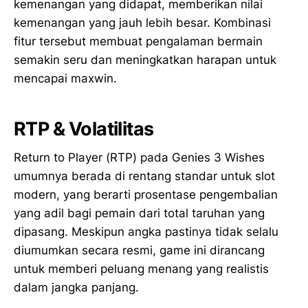
kemenangan yang didapat, memberikan nilai
kemenangan yang jauh lebih besar. Kombinasi
fitur tersebut membuat pengalaman bermain
semakin seru dan meningkatkan harapan untuk
mencapai maxwin.
RTP & Volatilitas
Return to Player (RTP) pada Genies 3 Wishes
umumnya berada di rentang standar untuk slot
modern, yang berarti prosentase pengembalian
yang adil bagi pemain dari total taruhan yang
dipasang. Meskipun angka pastinya tidak selalu
diumumkan secara resmi, game ini dirancang
untuk memberi peluang menang yang realistis
dalam jangka panjang.