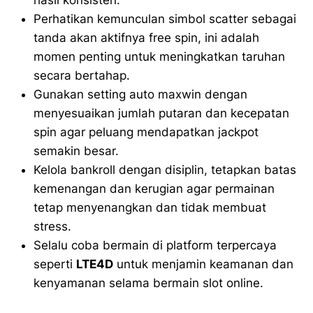
hasil konsisten.
Perhatikan kemunculan simbol scatter sebagai
tanda akan aktifnya free spin, ini adalah
momen penting untuk meningkatkan taruhan
secara bertahap.
Gunakan setting auto maxwin dengan
menyesuaikan jumlah putaran dan kecepatan
spin agar peluang mendapatkan jackpot
semakin besar.
Kelola bankroll dengan disiplin, tetapkan batas
kemenangan dan kerugian agar permainan
tetap menyenangkan dan tidak membuat
stress.
Selalu coba bermain di platform terpercaya
seperti
LTE4D
untuk menjamin keamanan dan
kenyamanan selama bermain slot online.