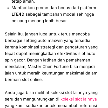
tetap aman.
Manfaatkan promo dan bonus dari platform
LTE4D
sebagai tambahan modal sehingga
peluang menang lebih besar.
Selain itu, jangan lupa untuk terus mencoba
berbagai setting auto maxwin yang tersedia,
karena kombinasi strategi dan pengaturan yang
tepat dapat meningkatkan efektivitas slot auto
spin gacor. Dengan latihan dan pemahaman
mendalam, Master Chen Fortune bisa menjadi
jalan untuk meraih keuntungan maksimal dalam
bermain slot online.
Anda juga bisa melihat koleksi slot lainnya yang
seru dan menguntungkan di
koleksi slot lainnya
yang kami sediakan untuk menambah referensi