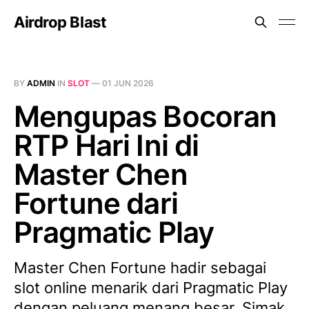
Airdrop Blast
BY
ADMIN
IN
SLOT
—
01 JUN 2026
Mengupas Bocoran
RTP Hari Ini di
Master Chen
Fortune dari
Pragmatic Play
Master Chen Fortune hadir sebagai
slot online menarik dari Pragmatic Play
dengan peluang menang besar. Simak