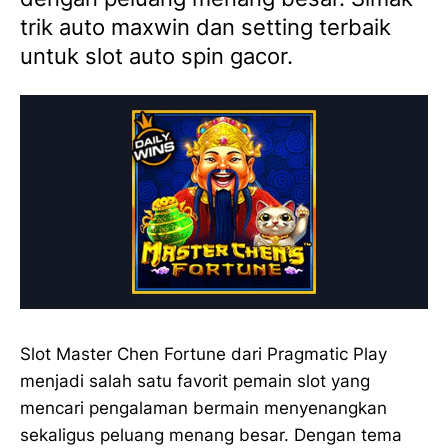
trik auto maxwin dan setting terbaik
untuk slot auto spin gacor.
Slot Master Chen Fortune dari Pragmatic Play
menjadi salah satu favorit pemain slot yang
mencari pengalaman bermain menyenangkan
sekaligus peluang menang besar. Dengan tema