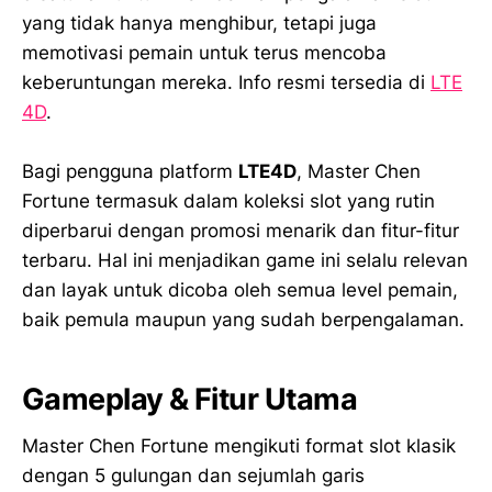
yang tidak hanya menghibur, tetapi juga
memotivasi pemain untuk terus mencoba
keberuntungan mereka. Info resmi tersedia di
LTE
4D
.
Bagi pengguna platform
LTE4D
, Master Chen
Fortune termasuk dalam koleksi slot yang rutin
diperbarui dengan promosi menarik dan fitur-fitur
terbaru. Hal ini menjadikan game ini selalu relevan
dan layak untuk dicoba oleh semua level pemain,
baik pemula maupun yang sudah berpengalaman.
Gameplay & Fitur Utama
Master Chen Fortune mengikuti format slot klasik
dengan 5 gulungan dan sejumlah garis