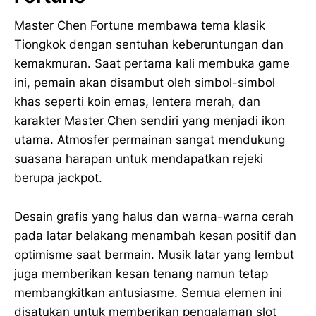
Master Chen Fortune membawa tema klasik
Tiongkok dengan sentuhan keberuntungan dan
kemakmuran. Saat pertama kali membuka game
ini, pemain akan disambut oleh simbol-simbol
khas seperti koin emas, lentera merah, dan
karakter Master Chen sendiri yang menjadi ikon
utama. Atmosfer permainan sangat mendukung
suasana harapan untuk mendapatkan rejeki
berupa jackpot.
Desain grafis yang halus dan warna-warna cerah
pada latar belakang menambah kesan positif dan
optimisme saat bermain. Musik latar yang lembut
juga memberikan kesan tenang namun tetap
membangkitkan antusiasme. Semua elemen ini
disatukan untuk memberikan pengalaman slot