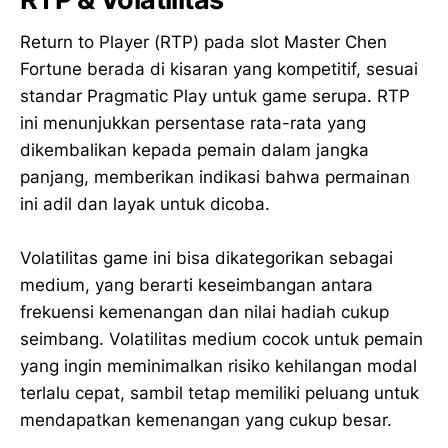
Return to Player (RTP) pada slot Master Chen
Fortune berada di kisaran yang kompetitif, sesuai
standar Pragmatic Play untuk game serupa. RTP
ini menunjukkan persentase rata-rata yang
dikembalikan kepada pemain dalam jangka
panjang, memberikan indikasi bahwa permainan
ini adil dan layak untuk dicoba.
Volatilitas game ini bisa dikategorikan sebagai
medium, yang berarti keseimbangan antara
frekuensi kemenangan dan nilai hadiah cukup
seimbang. Volatilitas medium cocok untuk pemain
yang ingin meminimalkan risiko kehilangan modal
terlalu cepat, sambil tetap memiliki peluang untuk
mendapatkan kemenangan yang cukup besar.