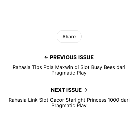
Share
PREVIOUS ISSUE
Rahasia Tips Pola Maxwin di Slot Busy Bees dari
Pragmatic Play
NEXT ISSUE
Rahasia Link Slot Gacor Starlight Princess 1000 dari
Pragmatic Play