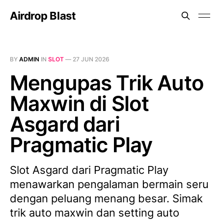
Airdrop Blast
BY
ADMIN
IN
SLOT
—
27 JUN 2026
Mengupas Trik Auto
Maxwin di Slot
Asgard dari
Pragmatic Play
Slot Asgard dari Pragmatic Play
menawarkan pengalaman bermain seru
dengan peluang menang besar. Simak
trik auto maxwin dan setting auto