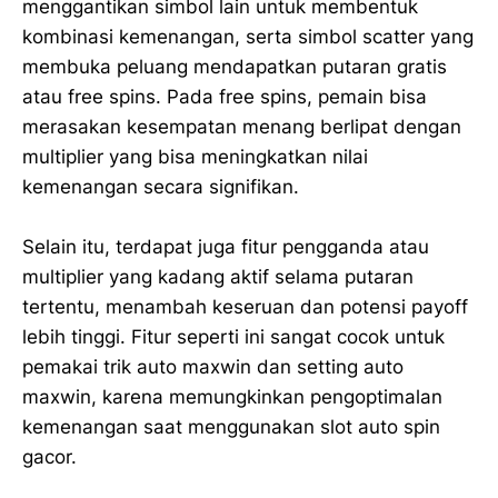
menggantikan simbol lain untuk membentuk
kombinasi kemenangan, serta simbol scatter yang
membuka peluang mendapatkan putaran gratis
atau free spins. Pada free spins, pemain bisa
merasakan kesempatan menang berlipat dengan
multiplier yang bisa meningkatkan nilai
kemenangan secara signifikan.
Selain itu, terdapat juga fitur pengganda atau
multiplier yang kadang aktif selama putaran
tertentu, menambah keseruan dan potensi payoff
lebih tinggi. Fitur seperti ini sangat cocok untuk
pemakai trik auto maxwin dan setting auto
maxwin, karena memungkinkan pengoptimalan
kemenangan saat menggunakan slot auto spin
gacor.