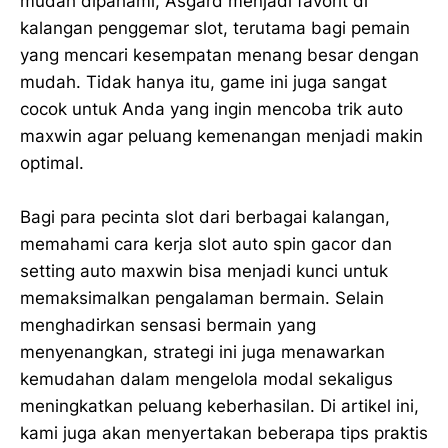
mudah dipahami, Asgard menjadi favorit di
kalangan penggemar slot, terutama bagi pemain
yang mencari kesempatan menang besar dengan
mudah. Tidak hanya itu, game ini juga sangat
cocok untuk Anda yang ingin mencoba trik auto
maxwin agar peluang kemenangan menjadi makin
optimal.
Bagi para pecinta slot dari berbagai kalangan,
memahami cara kerja slot auto spin gacor dan
setting auto maxwin bisa menjadi kunci untuk
memaksimalkan pengalaman bermain. Selain
menghadirkan sensasi bermain yang
menyenangkan, strategi ini juga menawarkan
kemudahan dalam mengelola modal sekaligus
meningkatkan peluang keberhasilan. Di artikel ini,
kami juga akan menyertakan beberapa tips praktis