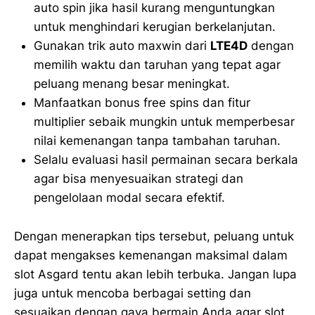
auto spin jika hasil kurang menguntungkan
untuk menghindari kerugian berkelanjutan.
Gunakan trik auto maxwin dari
LTE4D
dengan
memilih waktu dan taruhan yang tepat agar
peluang menang besar meningkat.
Manfaatkan bonus free spins dan fitur
multiplier sebaik mungkin untuk memperbesar
nilai kemenangan tanpa tambahan taruhan.
Selalu evaluasi hasil permainan secara berkala
agar bisa menyesuaikan strategi dan
pengelolaan modal secara efektif.
Dengan menerapkan tips tersebut, peluang untuk
dapat mengakses kemenangan maksimal dalam
slot Asgard tentu akan lebih terbuka. Jangan lupa
juga untuk mencoba berbagai setting dan
sesuaikan dengan gaya bermain Anda agar slot