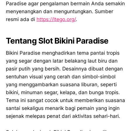
Paradise agar pengalaman bermain Anda semakin
menyenangkan dan menguntungkan. Sumber
resmi ada di
https://ltego.org/
.
Tentang Slot Bikini Paradise
Bikini Paradise menghadirkan tema pantai tropis
yang segar dengan latar belakang laut biru dan
pasir putih yang bersih. Desainnya dibuat dengan
sentuhan visual yang cerah dan simbol-simbol
yang menggambarkan suasana liburan, seperti
bikini, minuman segar, kelapa, dan bunga tropis.
Tema ini sangat cocok untuk memberikan suasana
santai sekaligus menarik bagi pemain yang ingin
sejenak melepas penat dari aktivitas sehari-hari.