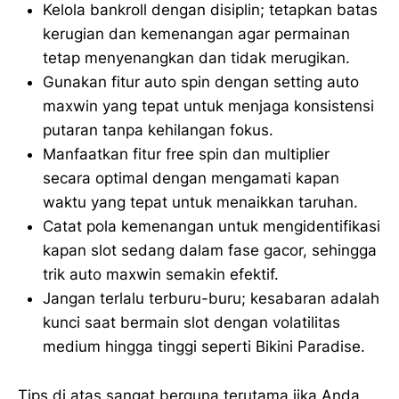
Kelola bankroll dengan disiplin; tetapkan batas
kerugian dan kemenangan agar permainan
tetap menyenangkan dan tidak merugikan.
Gunakan fitur auto spin dengan setting auto
maxwin yang tepat untuk menjaga konsistensi
putaran tanpa kehilangan fokus.
Manfaatkan fitur free spin dan multiplier
secara optimal dengan mengamati kapan
waktu yang tepat untuk menaikkan taruhan.
Catat pola kemenangan untuk mengidentifikasi
kapan slot sedang dalam fase gacor, sehingga
trik auto maxwin semakin efektif.
Jangan terlalu terburu-buru; kesabaran adalah
kunci saat bermain slot dengan volatilitas
medium hingga tinggi seperti Bikini Paradise.
Tips di atas sangat berguna terutama jika Anda