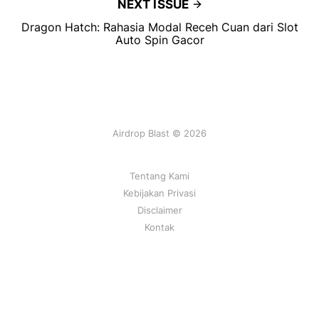
NEXT ISSUE
Dragon Hatch: Rahasia Modal Receh Cuan dari Slot
Auto Spin Gacor
Airdrop Blast © 2026
Tentang Kami
Kebijakan Privasi
Disclaimer
Kontak