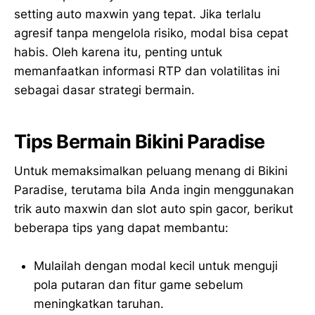
setting auto maxwin yang tepat. Jika terlalu
agresif tanpa mengelola risiko, modal bisa cepat
habis. Oleh karena itu, penting untuk
memanfaatkan informasi RTP dan volatilitas ini
sebagai dasar strategi bermain.
Tips Bermain Bikini Paradise
Untuk memaksimalkan peluang menang di Bikini
Paradise, terutama bila Anda ingin menggunakan
trik auto maxwin dan slot auto spin gacor, berikut
beberapa tips yang dapat membantu:
Mulailah dengan modal kecil untuk menguji
pola putaran dan fitur game sebelum
meningkatkan taruhan.