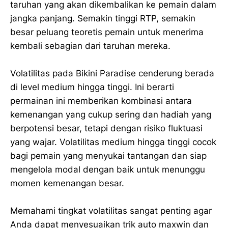
taruhan yang akan dikembalikan ke pemain dalam
jangka panjang. Semakin tinggi RTP, semakin
besar peluang teoretis pemain untuk menerima
kembali sebagian dari taruhan mereka.
Volatilitas pada Bikini Paradise cenderung berada
di level medium hingga tinggi. Ini berarti
permainan ini memberikan kombinasi antara
kemenangan yang cukup sering dan hadiah yang
berpotensi besar, tetapi dengan risiko fluktuasi
yang wajar. Volatilitas medium hingga tinggi cocok
bagi pemain yang menyukai tantangan dan siap
mengelola modal dengan baik untuk menunggu
momen kemenangan besar.
Memahami tingkat volatilitas sangat penting agar
Anda dapat menyesuaikan trik auto maxwin dan