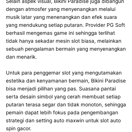
Selain aspek visual, Bikini Paradise juga dibangun
dengan atmosfer yang menyenangkan melalui
musik latar yang menenangkan dan efek suara
yang mendukung setiap putaran. Provider PG Soft
berhasil mengemas game ini sehingga terlihat
tidak hanya sekadar mesin slot biasa, melainkan
sebuah pengalaman bermain yang menyenangkan
dan menarik.
Untuk para penggemar slot yang mengutamakan
estetika dan kenyamanan bermain, Bikini Paradise
bisa menjadi pilihan yang pas. Suasana pantai
serta desain simbol yang cerah membuat setiap
putaran terasa segar dan tidak monoton, sehingga
pemain dapat lebih fokus pada pengembangan
strategi dan setting auto maxwin untuk slot auto
spin gacor.