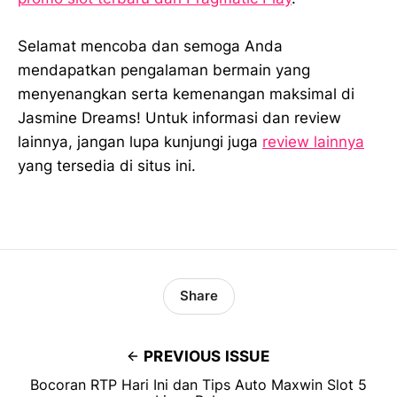
Selamat mencoba dan semoga Anda
mendapatkan pengalaman bermain yang
menyenangkan serta kemenangan maksimal di
Jasmine Dreams! Untuk informasi dan review
lainnya, jangan lupa kunjungi juga
review lainnya
yang tersedia di situs ini.
Share
PREVIOUS ISSUE
Bocoran RTP Hari Ini dan Tips Auto Maxwin Slot 5