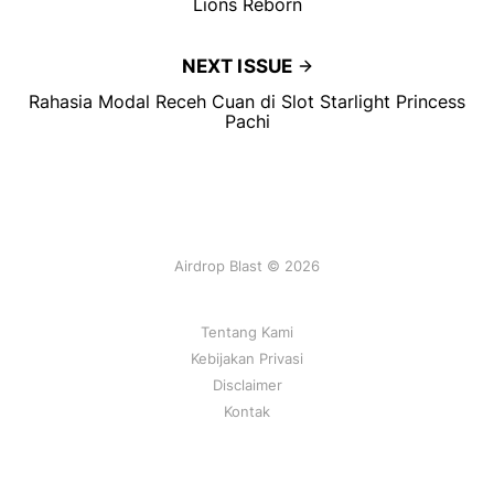
Lions Reborn
NEXT ISSUE
Rahasia Modal Receh Cuan di Slot Starlight Princess
Pachi
Airdrop Blast © 2026
Tentang Kami
Kebijakan Privasi
Disclaimer
Kontak