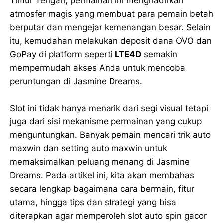
Timur Tengah, permainan ini menghadirkan
atmosfer magis yang membuat para pemain betah
berputar dan mengejar kemenangan besar. Selain
itu, kemudahan melakukan deposit dana OVO dan
GoPay di platform seperti
LTE4D
semakin
mempermudah akses Anda untuk mencoba
peruntungan di Jasmine Dreams.
Slot ini tidak hanya menarik dari segi visual tetapi
juga dari sisi mekanisme permainan yang cukup
menguntungkan. Banyak pemain mencari trik auto
maxwin dan setting auto maxwin untuk
memaksimalkan peluang menang di Jasmine
Dreams. Pada artikel ini, kita akan membahas
secara lengkap bagaimana cara bermain, fitur
utama, hingga tips dan strategi yang bisa
diterapkan agar memperoleh slot auto spin gacor