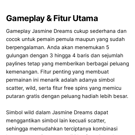
Gameplay & Fitur Utama
Gameplay Jasmine Dreams cukup sederhana dan
cocok untuk pemain pemula maupun yang sudah
berpengalaman. Anda akan menemukan 5
gulungan dengan 3 hingga 4 baris dan sejumlah
paylines tetap yang memberikan berbagai peluang
kemenangan. Fitur penting yang membuat
permainan ini menarik adalah adanya simbol
scatter, wild, serta fitur free spins yang memicu
putaran gratis dengan peluang hadiah lebih besar.
Simbol wild dalam Jasmine Dreams dapat
menggantikan simbol lain kecuali scatter,
sehingga memudahkan terciptanya kombinasi