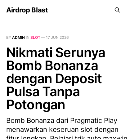
Airdrop Blast
BY
ADMIN
IN
SLOT
—
17 JUN 2026
Nikmati Serunya
Bomb Bonanza
dengan Deposit
Pulsa Tanpa
Potongan
Bomb Bonanza dari Pragmatic Play
menawarkan keseruan slot dengan
fitur lengkap. Pelajari trik auto maxwin