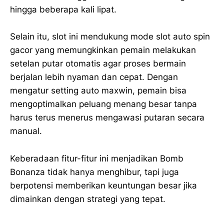
hingga beberapa kali lipat.
Selain itu, slot ini mendukung mode slot auto spin
gacor yang memungkinkan pemain melakukan
setelan putar otomatis agar proses bermain
berjalan lebih nyaman dan cepat. Dengan
mengatur setting auto maxwin, pemain bisa
mengoptimalkan peluang menang besar tanpa
harus terus menerus mengawasi putaran secara
manual.
Keberadaan fitur-fitur ini menjadikan Bomb
Bonanza tidak hanya menghibur, tapi juga
berpotensi memberikan keuntungan besar jika
dimainkan dengan strategi yang tepat.