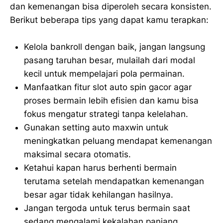
dan kemenangan bisa diperoleh secara konsisten.
Berikut beberapa tips yang dapat kamu terapkan:
Kelola bankroll dengan baik, jangan langsung
pasang taruhan besar, mulailah dari modal
kecil untuk mempelajari pola permainan.
Manfaatkan fitur slot auto spin gacor agar
proses bermain lebih efisien dan kamu bisa
fokus mengatur strategi tanpa kelelahan.
Gunakan setting auto maxwin untuk
meningkatkan peluang mendapat kemenangan
maksimal secara otomatis.
Ketahui kapan harus berhenti bermain
terutama setelah mendapatkan kemenangan
besar agar tidak kehilangan hasilnya.
Jangan tergoda untuk terus bermain saat
sedang mengalami kekalahan panjang,