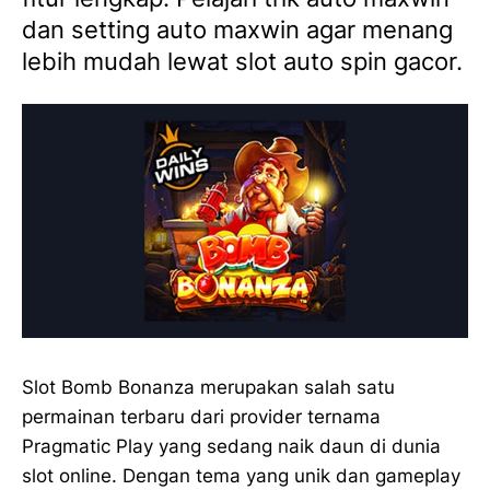
dan setting auto maxwin agar menang
lebih mudah lewat slot auto spin gacor.
Slot Bomb Bonanza merupakan salah satu
permainan terbaru dari provider ternama
Pragmatic Play yang sedang naik daun di dunia
slot online. Dengan tema yang unik dan gameplay