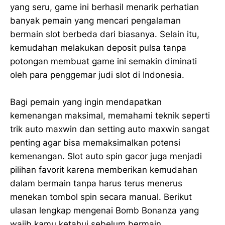
yang seru, game ini berhasil menarik perhatian
banyak pemain yang mencari pengalaman
bermain slot berbeda dari biasanya. Selain itu,
kemudahan melakukan deposit pulsa tanpa
potongan membuat game ini semakin diminati
oleh para penggemar judi slot di Indonesia.
Bagi pemain yang ingin mendapatkan
kemenangan maksimal, memahami teknik seperti
trik auto maxwin dan setting auto maxwin sangat
penting agar bisa memaksimalkan potensi
kemenangan. Slot auto spin gacor juga menjadi
pilihan favorit karena memberikan kemudahan
dalam bermain tanpa harus terus menerus
menekan tombol spin secara manual. Berikut
ulasan lengkap mengenai Bomb Bonanza yang
wajib kamu ketahui sebelum bermain.