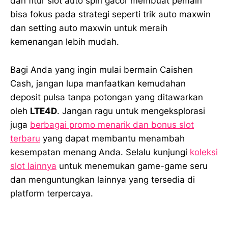
dan fitur slot auto spin gacor membuat pemain
bisa fokus pada strategi seperti trik auto maxwin
dan setting auto maxwin untuk meraih
kemenangan lebih mudah.
Bagi Anda yang ingin mulai bermain Caishen
Cash, jangan lupa manfaatkan kemudahan
deposit pulsa tanpa potongan yang ditawarkan
oleh
LTE4D
. Jangan ragu untuk mengeksplorasi
juga
berbagai promo menarik dan bonus slot
terbaru
yang dapat membantu menambah
kesempatan menang Anda. Selalu kunjungi
koleksi
slot lainnya
untuk menemukan game-game seru
dan menguntungkan lainnya yang tersedia di
platform terpercaya.