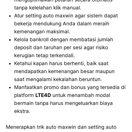
tanpa kelelahan klik manual.
Atur setting auto maxwin agar sistem dapat
bekerja mendukung Anda dalam meraih
kemenangan maksimal.
Kelola bankroll dengan membatasi jumlah
deposit dan taruhan per sesi agar risiko
kerugian tetap terkendali.
Ketahui kapan harus berhenti, baik saat
mendapatkan kemenangan besar maupun
saat mengalami kekalahan beruntun.
Manfaatkan promo dan bonus yang tersedia di
platform
LTE4D
untuk menambah modal
bermain tanpa harus mengeluarkan biaya
ekstra.
Menerapkan trik auto maxwin dan setting auto