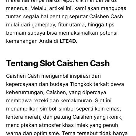
maksimal tanpa harus repot klik manual terus
menerus. Melalui artikel ini, kami akan mengupas
tuntas segala hal penting seputar Caishen Cash
mulai dari gameplay, fitur utama, hingga tips
bermain supaya bisa memaksimalkan potensi
kemenangan Anda di
LTE4D
.
Tentang Slot Caishen Cash
Caishen Cash mengambil inspirasi dari
kepercayaan dan budaya Tiongkok terkait dewa
keberuntungan, Caishen, yang dipercaya
membawa rezeki dan kemakmuran. Slot ini
menampilkan simbol-simbol seperti koin emas,
lentera merah, dan patung Caishen yang ikonik,
menciptakan atmosfer khas Imlek yang penuh
warna dan optimisme. Tema tersebut tidak hanya