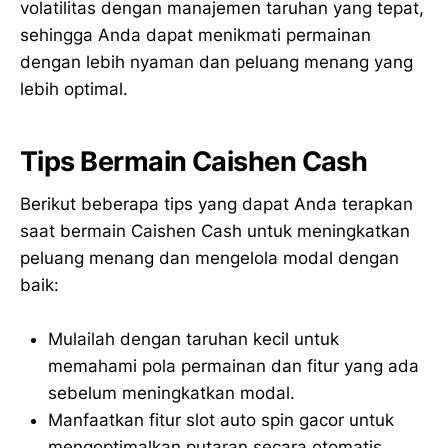
volatilitas dengan manajemen taruhan yang tepat,
sehingga Anda dapat menikmati permainan
dengan lebih nyaman dan peluang menang yang
lebih optimal.
Tips Bermain Caishen Cash
Berikut beberapa tips yang dapat Anda terapkan
saat bermain Caishen Cash untuk meningkatkan
peluang menang dan mengelola modal dengan
baik:
Mulailah dengan taruhan kecil untuk
memahami pola permainan dan fitur yang ada
sebelum meningkatkan modal.
Manfaatkan fitur slot auto spin gacor untuk
mengoptimalkan putaran secara otomatis