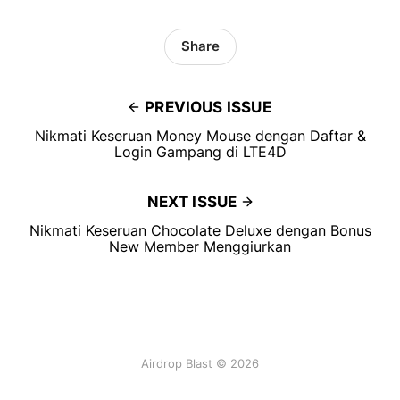
Share
PREVIOUS ISSUE
Nikmati Keseruan Money Mouse dengan Daftar &
Login Gampang di LTE4D
NEXT ISSUE
Nikmati Keseruan Chocolate Deluxe dengan Bonus
New Member Menggiurkan
Airdrop Blast © 2026