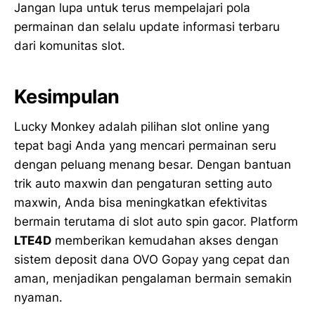
Jangan lupa untuk terus mempelajari pola
permainan dan selalu update informasi terbaru
dari komunitas slot.
Kesimpulan
Lucky Monkey adalah pilihan slot online yang
tepat bagi Anda yang mencari permainan seru
dengan peluang menang besar. Dengan bantuan
trik auto maxwin dan pengaturan setting auto
maxwin, Anda bisa meningkatkan efektivitas
bermain terutama di slot auto spin gacor. Platform
LTE4D
memberikan kemudahan akses dengan
sistem deposit dana OVO Gopay yang cepat dan
aman, menjadikan pengalaman bermain semakin
nyaman.