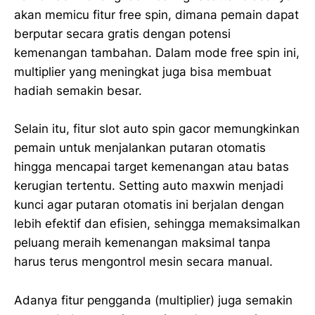
akan memicu fitur free spin, dimana pemain dapat
berputar secara gratis dengan potensi
kemenangan tambahan. Dalam mode free spin ini,
multiplier yang meningkat juga bisa membuat
hadiah semakin besar.
Selain itu, fitur slot auto spin gacor memungkinkan
pemain untuk menjalankan putaran otomatis
hingga mencapai target kemenangan atau batas
kerugian tertentu. Setting auto maxwin menjadi
kunci agar putaran otomatis ini berjalan dengan
lebih efektif dan efisien, sehingga memaksimalkan
peluang meraih kemenangan maksimal tanpa
harus terus mengontrol mesin secara manual.
Adanya fitur pengganda (multiplier) juga semakin