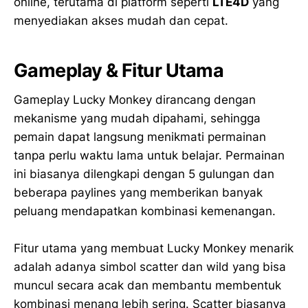
online, terutama di platform seperti
LTE4D
yang
menyediakan akses mudah dan cepat.
Gameplay & Fitur Utama
Gameplay Lucky Monkey dirancang dengan
mekanisme yang mudah dipahami, sehingga
pemain dapat langsung menikmati permainan
tanpa perlu waktu lama untuk belajar. Permainan
ini biasanya dilengkapi dengan 5 gulungan dan
beberapa paylines yang memberikan banyak
peluang mendapatkan kombinasi kemenangan.
Fitur utama yang membuat Lucky Monkey menarik
adalah adanya simbol scatter dan wild yang bisa
muncul secara acak dan membantu membentuk
kombinasi menang lebih sering. Scatter biasanya