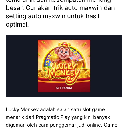
besar. Gunakan trik auto maxwin dan
setting auto maxwin untuk hasil
optimal.
Lucky Monkey adalah salah satu slot game
menarik dari Pragmatic Play yang kini banyak
digemari oleh para penggemar judi online. Game