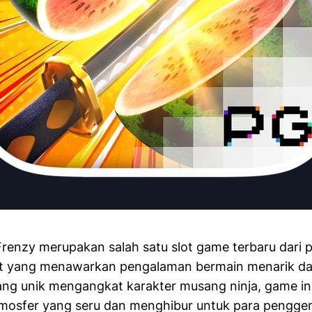
renzy merupakan salah satu slot game terbaru dari p
t yang menawarkan pengalaman bermain menarik da
g unik mengangkat karakter musang ninja, game ini
mosfer yang seru dan menghibur untuk para penggema