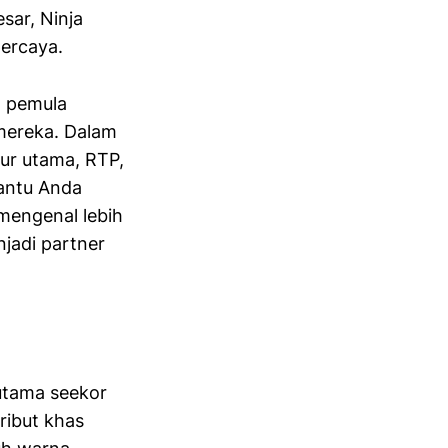
sar, Ninja
percaya.
a pemula
mereka. Dalam
tur utama, RTP,
antu Anda
mengenal lebih
jadi partner
utama seekor
ribut khas