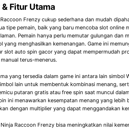
& Fitur Utama
 Raccoon Frenzy cukup sederhana dan mudah dipah
a tipe pemain, baik yang baru mencoba slot online
laman. Pemain hanya perlu memutar gulungan dan 
ol yang menghasilkan kemenangan. Game ini memun
ur slot auto spin gacor yang dapat mempermudah pr
k manual terus-menerus.
ama yang tersedia dalam game ini antara lain simbol 
imbol lain untuk membentuk kombinasi menang, sert
micu putaran gratis atau free spin saat muncul dala
spin ini menawarkan kesempatan menang yang lebih 
sikan dengan multiplier yang dapat menggandakan k
m Ninja Raccoon Frenzy bisa meningkatkan nilai kem