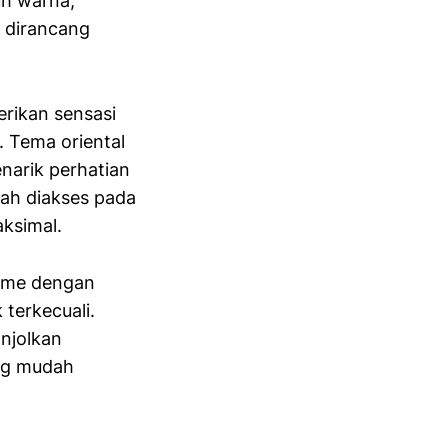
uh warna,
s dirancang
rikan sensasi
. Tema oriental
narik perhatian
dah diakses pada
aksimal.
ame dengan
terkecuali.
onjolkan
ang mudah