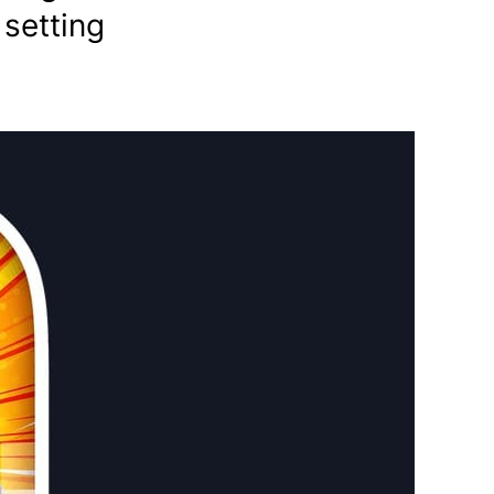
 setting