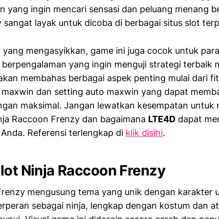
n yang ingin mencari sensasi dan peluang menang be
sangat layak untuk dicoba di berbagai situs slot ter
 yang mengasyikkan, game ini juga cocok untuk par
berpengalaman yang ingin menguji strategi terbaik 
mi akan membahas berbagai aspek penting mulai dari fi
to maxwin dan setting auto maxwin yang dapat memb
gan maksimal. Jangan lewatkan kesempatan untuk 
inja Raccoon Frenzy dan bagaimana
LTE4D
dapat men
 Anda. Referensi terlengkap di
klik disini
.
lot Ninja Raccoon Frenzy
Frenzy mengusung tema yang unik dengan karakter 
peran sebagai ninja, lengkap dengan kostum dan at