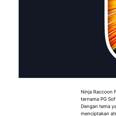
Ninja Raccoon F
ternama PG Sof
Dengan tema yan
menciptakan at