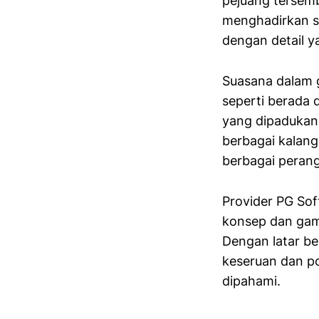
pejuang tersemb
menghadirkan su
dengan detail y
Suasana dalam 
seperti berada 
yang dipadukan
berbagai kalang
berbagai perangk
Provider PG So
konsep dan game
Dengan latar be
keseruan dan po
dipahami.