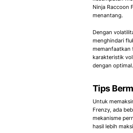
Ninja Raccoon F
menantang.
Dengan volatili
menghindari flu
memanfaatkan fi
karakteristik vo
dengan optimal
Tips Berm
Untuk memaksim
Frenzy, ada beb
mekanisme perm
hasil lebih maks