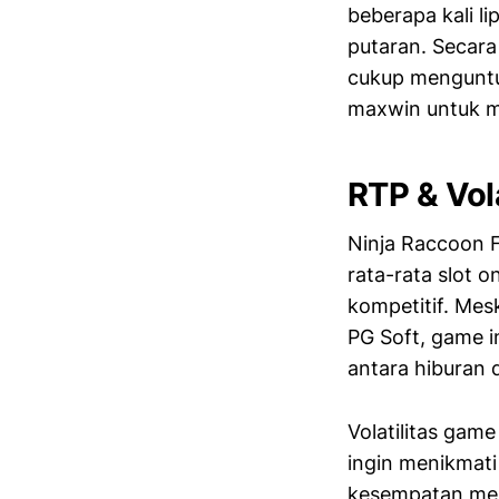
beberapa kali l
putaran. Secara
cukup menguntu
maxwin untuk m
RTP & Vola
Ninja Raccoon F
rata-rata slot
kompetitif. Mes
PG Soft, game 
antara hiburan 
Volatilitas gam
ingin menikmati
kesempatan mera