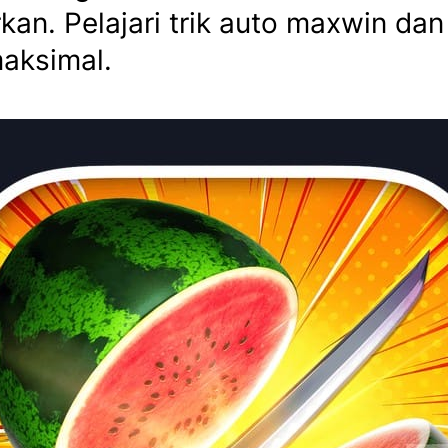
kan. Pelajari trik auto maxwin dan
aksimal.