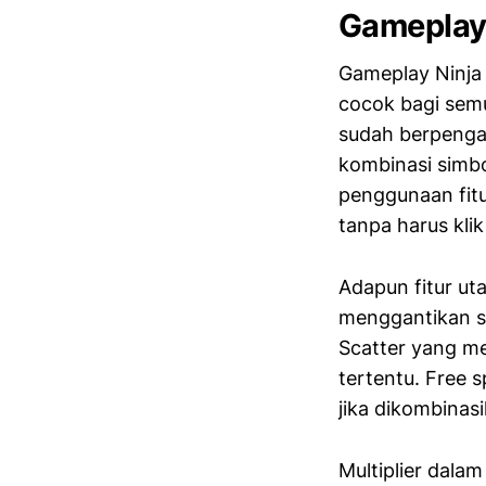
Gameplay 
Gameplay Ninja
cocok bagi semu
sudah berpenga
kombinasi simb
penggunaan fit
tanpa harus kli
Adapun fitur ut
menggantikan s
Scatter yang me
tertentu. Free 
jika dikombina
Multiplier dala