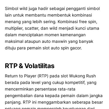
Simbol wild juga hadir sebagai pengganti simbol
lain untuk membantu membentuk kombinasi
menang yang lebih sering. Kombinasi free spin,
multiplier, scatter, dan wild menjadi kunci utama
dalam menciptakan momen kemenangan
maksimal ataupun auto maxwin yang banyak
dituju para pemain slot auto spin gacor.
RTP & Volatilitas
Return to Player (RTP) pada slot Wukong Rush
berada pada level yang cukup kompetitif, yang
mencerminkan persentase rata-rata
pengembalian dana kepada pemain dalam jangka
panjang. RTP ini menggambarkan seberapa besar
peluang pemain memperoleh keuntungan dari