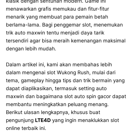
klasik dengan sentuhan modern. Game ini
menawarkan grafis memukau dan fitur-fitur
menarik yang membuat para pemain betah
berlama-lama. Bagi penggemar slot, menemukan
trik auto maxwin tentu menjadi daya tarik
tersendiri agar bisa meraih kemenangan maksimal
dengan lebih mudah.
Dalam artikel ini, kami akan membahas lebih
dalam mengenai slot Wukong Rush, mulai dari
tema, gameplay hingga tips dan trik bermain yang
dapat diaplikasikan, termasuk setting auto
maxwin dan bagaimana slot auto spin gacor dapat
membantu meningkatkan peluang menang.
Berikut ulasan lengkapnya, khusus buat
pengunjung
LTE4D
yang ingin menaklukkan slot
online terbaik ini.