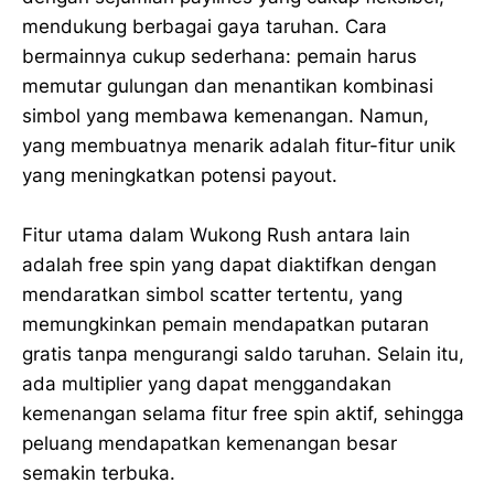
mendukung berbagai gaya taruhan. Cara
bermainnya cukup sederhana: pemain harus
memutar gulungan dan menantikan kombinasi
simbol yang membawa kemenangan. Namun,
yang membuatnya menarik adalah fitur-fitur unik
yang meningkatkan potensi payout.
Fitur utama dalam Wukong Rush antara lain
adalah free spin yang dapat diaktifkan dengan
mendaratkan simbol scatter tertentu, yang
memungkinkan pemain mendapatkan putaran
gratis tanpa mengurangi saldo taruhan. Selain itu,
ada multiplier yang dapat menggandakan
kemenangan selama fitur free spin aktif, sehingga
peluang mendapatkan kemenangan besar
semakin terbuka.