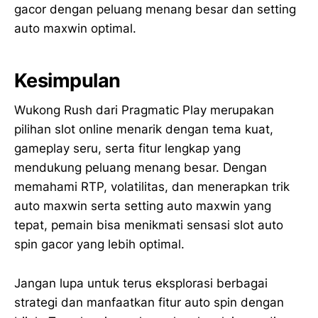
gacor dengan peluang menang besar dan setting
auto maxwin optimal.
Kesimpulan
Wukong Rush dari Pragmatic Play merupakan
pilihan slot online menarik dengan tema kuat,
gameplay seru, serta fitur lengkap yang
mendukung peluang menang besar. Dengan
memahami RTP, volatilitas, dan menerapkan trik
auto maxwin serta setting auto maxwin yang
tepat, pemain bisa menikmati sensasi slot auto
spin gacor yang lebih optimal.
Jangan lupa untuk terus eksplorasi berbagai
strategi dan manfaatkan fitur auto spin dengan