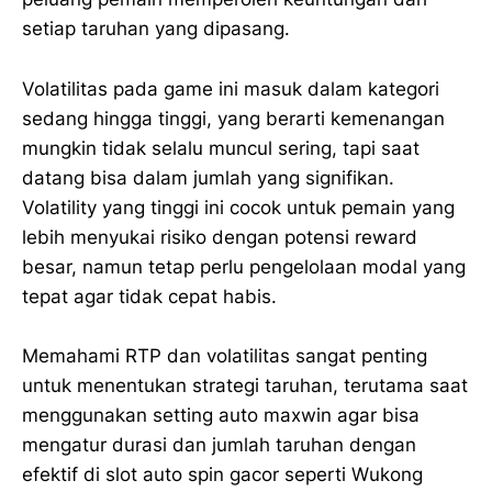
setiap taruhan yang dipasang.
Volatilitas pada game ini masuk dalam kategori
sedang hingga tinggi, yang berarti kemenangan
mungkin tidak selalu muncul sering, tapi saat
datang bisa dalam jumlah yang signifikan.
Volatility yang tinggi ini cocok untuk pemain yang
lebih menyukai risiko dengan potensi reward
besar, namun tetap perlu pengelolaan modal yang
tepat agar tidak cepat habis.
Memahami RTP dan volatilitas sangat penting
untuk menentukan strategi taruhan, terutama saat
menggunakan setting auto maxwin agar bisa
mengatur durasi dan jumlah taruhan dengan
efektif di slot auto spin gacor seperti Wukong