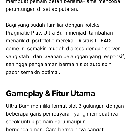
membuat pemain betah berlama-lama mencoba
peruntungan di setiap putaran.
Bagi yang sudah familiar dengan koleksi
Pragmatic Play, Ultra Burn menjadi tambahan
menarik di portofolio mereka. Di situs
LTE4D
,
game ini semakin mudah diakses dengan server
yang stabil dan layanan pelanggan yang responsif,
sehingga pengalaman bermain slot auto spin
gacor semakin optimal.
Gameplay & Fitur Utama
Ultra Burn memiliki format slot 3 gulungan dengan
beberapa garis pembayaran yang membuatnya
cocok untuk pemain baru maupun
berpengalaman. Cara bermainnya sangat