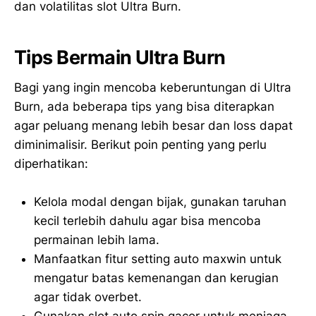
dan volatilitas slot Ultra Burn.
Tips Bermain Ultra Burn
Bagi yang ingin mencoba keberuntungan di Ultra
Burn, ada beberapa tips yang bisa diterapkan
agar peluang menang lebih besar dan loss dapat
diminimalisir. Berikut poin penting yang perlu
diperhatikan:
Kelola modal dengan bijak, gunakan taruhan
kecil terlebih dahulu agar bisa mencoba
permainan lebih lama.
Manfaatkan fitur setting auto maxwin untuk
mengatur batas kemenangan dan kerugian
agar tidak overbet.