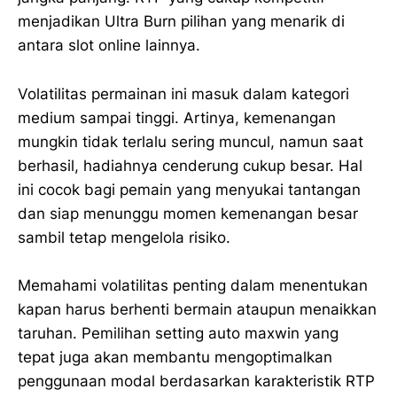
menjadikan Ultra Burn pilihan yang menarik di
antara slot online lainnya.
Volatilitas permainan ini masuk dalam kategori
medium sampai tinggi. Artinya, kemenangan
mungkin tidak terlalu sering muncul, namun saat
berhasil, hadiahnya cenderung cukup besar. Hal
ini cocok bagi pemain yang menyukai tantangan
dan siap menunggu momen kemenangan besar
sambil tetap mengelola risiko.
Memahami volatilitas penting dalam menentukan
kapan harus berhenti bermain ataupun menaikkan
taruhan. Pemilihan setting auto maxwin yang
tepat juga akan membantu mengoptimalkan
penggunaan modal berdasarkan karakteristik RTP