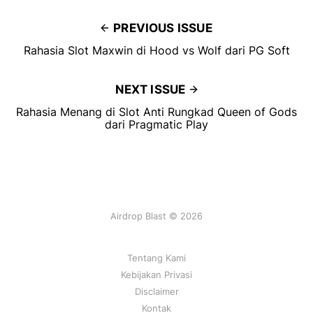
PREVIOUS ISSUE
Rahasia Slot Maxwin di Hood vs Wolf dari PG Soft
NEXT ISSUE
Rahasia Menang di Slot Anti Rungkad Queen of Gods
dari Pragmatic Play
Airdrop Blast © 2026
Tentang Kami
Kebijakan Privasi
Disclaimer
Kontak