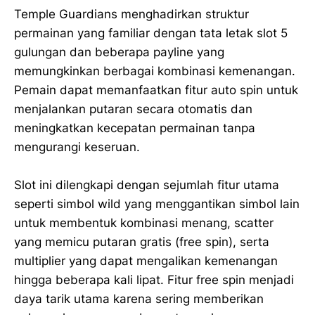
Temple Guardians menghadirkan struktur
permainan yang familiar dengan tata letak slot 5
gulungan dan beberapa payline yang
memungkinkan berbagai kombinasi kemenangan.
Pemain dapat memanfaatkan fitur auto spin untuk
menjalankan putaran secara otomatis dan
meningkatkan kecepatan permainan tanpa
mengurangi keseruan.
Slot ini dilengkapi dengan sejumlah fitur utama
seperti simbol wild yang menggantikan simbol lain
untuk membentuk kombinasi menang, scatter
yang memicu putaran gratis (free spin), serta
multiplier yang dapat mengalikan kemenangan
hingga beberapa kali lipat. Fitur free spin menjadi
daya tarik utama karena sering memberikan