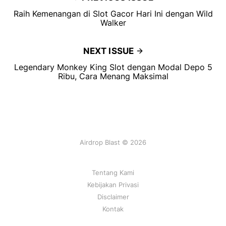
Raih Kemenangan di Slot Gacor Hari Ini dengan Wild
Walker
NEXT ISSUE
Legendary Monkey King Slot dengan Modal Depo 5
Ribu, Cara Menang Maksimal
Airdrop Blast © 2026
Tentang Kami
Kebijakan Privasi
Disclaimer
Kontak