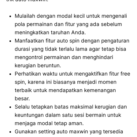
Mulailah dengan modal kecil untuk mengenali
pola permainan dan fitur yang ada sebelum
meningkatkan taruhan Anda.
Manfaatkan fitur auto spin dengan pengaturan
durasi yang tidak terlalu lama agar tetap bisa
mengontrol permainan dan menghindari
kerugian beruntun.
Perhatikan waktu untuk mengaktifkan fitur free
spin, karena ini biasanya menjadi momen
terbaik untuk mendapatkan kemenangan
besar.
Selalu tetapkan batas maksimal kerugian dan
keuntungan dalam satu sesi bermain untuk
menjaga modal tetap aman.
Gunakan setting auto maxwin yang tersedia