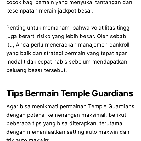
cocok bagi pemain yang menyukai tantangan dan
kesempatan meraih jackpot besar.
Penting untuk memahami bahwa volatilitas tinggi
juga berarti risiko yang lebih besar. Oleh sebab
itu, Anda perlu menerapkan manajemen bankroll
yang baik dan strategi bermain yang tepat agar
modal tidak cepat habis sebelum mendapatkan
peluang besar tersebut.
Tips Bermain Temple Guardians
Agar bisa menikmati permainan Temple Guardians
dengan potensi kemenangan maksimal, berikut
beberapa tips yang bisa diterapkan, terutama
dengan memanfaatkan setting auto maxwin dan
trik auto maxwin: