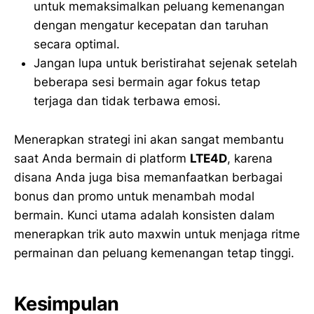
untuk memaksimalkan peluang kemenangan
dengan mengatur kecepatan dan taruhan
secara optimal.
Jangan lupa untuk beristirahat sejenak setelah
beberapa sesi bermain agar fokus tetap
terjaga dan tidak terbawa emosi.
Menerapkan strategi ini akan sangat membantu
saat Anda bermain di platform
LTE4D
, karena
disana Anda juga bisa memanfaatkan berbagai
bonus dan promo untuk menambah modal
bermain. Kunci utama adalah konsisten dalam
menerapkan trik auto maxwin untuk menjaga ritme
permainan dan peluang kemenangan tetap tinggi.
Kesimpulan