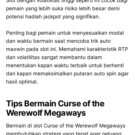
Slot dengan volatilitas tinggi seperti ini cocok bagi
pemain yang lebih suka risiko lebih besar demi
potensi hadiah jackpot yang signifikan.
Penting bagi pemain untuk menyesuaikan modal
dan waktu bermain saat mencoba trik auto
maxwin pada slot ini. Memahami karakteristik RTP
dan volatilitas sangat membantu dalam
menentukan kapan waktu terbaik untuk berhenti
dan kapan memaksimalkan putaran auto spin agar
hasil optimal.
Tips Bermain Curse of the
Werewolf Megaways
Bermain di slot Curse of the Werewolf Megaways
membutuhkan strategi yang tepat agar peluang