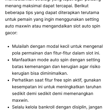
menang maksimal dapat tercapai. Berikut
beberapa tips yang dapat diterapkan terutama
untuk pemain yang ingin menggunakan setting
auto maxwin atau mengandalkan slot auto spin
gacor:
Mulailah dengan modal kecil untuk mengenal
pola permainan dan fitur-fitur dalam slot ini.
Manfaatkan mode auto spin dengan setting
batas kemenangan dan kerugian agar risiko
kerugian bisa diminimalkan.
Perhatikan saat fitur free spin aktif, gunakan
kesempatan ini untuk meningkatkan taruhan
sedikit demi sedikit demi memenangkan
maxwin.
Selalu kelola bankroll dengan disiplin, jangan