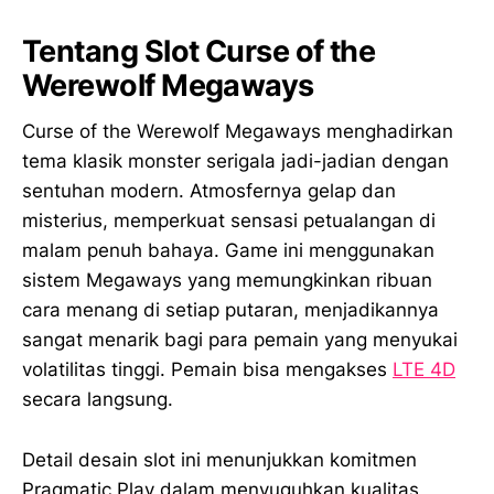
Tentang Slot Curse of the
Werewolf Megaways
Curse of the Werewolf Megaways menghadirkan
tema klasik monster serigala jadi-jadian dengan
sentuhan modern. Atmosfernya gelap dan
misterius, memperkuat sensasi petualangan di
malam penuh bahaya. Game ini menggunakan
sistem Megaways yang memungkinkan ribuan
cara menang di setiap putaran, menjadikannya
sangat menarik bagi para pemain yang menyukai
volatilitas tinggi. Pemain bisa mengakses
LTE 4D
secara langsung.
Detail desain slot ini menunjukkan komitmen
Pragmatic Play dalam menyuguhkan kualitas