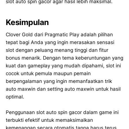
slot auto spin gacor agar hasil lebih maksimal.
Kesimpulan
Clover Gold dari Pragmatic Play adalah pilihan
tepat bagi Anda yang ingin merasakan sensasi
slot dengan peluang menang tinggi dan fitur
bonus menarik. Dengan tema keberuntungan yang
kuat dan gameplay yang mudah dipahami, slot ini
cocok untuk pemula maupun pemain
berpengalaman yang ingin memanfaatkan trik
auto maxwin dan setting auto maxwin untuk hasil
optimal.
Penggunaan slot auto spin gacor dalam game ini
terbukti efektif untuk memaksimalkan
kemenangan secara otomatis tanpa harus terus