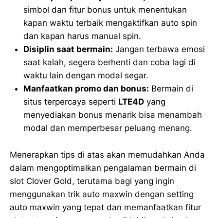
simbol dan fitur bonus untuk menentukan
kapan waktu terbaik mengaktifkan auto spin
dan kapan harus manual spin.
Disiplin saat bermain:
Jangan terbawa emosi
saat kalah, segera berhenti dan coba lagi di
waktu lain dengan modal segar.
Manfaatkan promo dan bonus:
Bermain di
situs terpercaya seperti
LTE4D
yang
menyediakan bonus menarik bisa menambah
modal dan memperbesar peluang menang.
Menerapkan tips di atas akan memudahkan Anda
dalam mengoptimalkan pengalaman bermain di
slot Clover Gold, terutama bagi yang ingin
menggunakan trik auto maxwin dengan setting
auto maxwin yang tepat dan memanfaatkan fitur