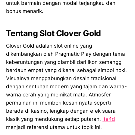
untuk bermain dengan modal terjangkau dan
bonus menarik.
Tentang Slot Clover Gold
Clover Gold adalah slot online yang
dikembangkan oleh Pragmatic Play dengan tema
keberuntungan yang diambil dari ikon semanggi
berdaun empat yang dikenal sebagai simbol hoki.
Visualnya menggabungkan desain tradisional
dengan sentuhan modern yang tajam dan warna-
warna cerah yang memikat mata. Atmosfer
permainan ini memberi kesan nyata seperti
berada di kasino, lengkap dengan efek suara
klasik yang mendukung setiap putaran.
lte4d
menjadi referensi utama untuk topik ini.