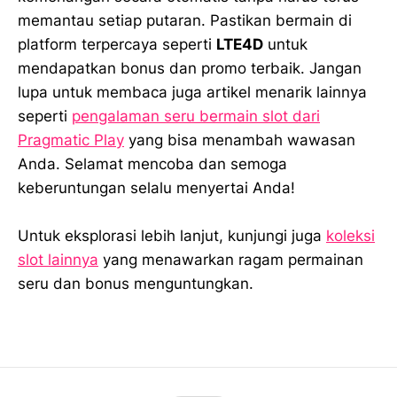
memantau setiap putaran. Pastikan bermain di
platform terpercaya seperti
LTE4D
untuk
mendapatkan bonus dan promo terbaik. Jangan
lupa untuk membaca juga artikel menarik lainnya
seperti
pengalaman seru bermain slot dari
Pragmatic Play
yang bisa menambah wawasan
Anda. Selamat mencoba dan semoga
keberuntungan selalu menyertai Anda!
Untuk eksplorasi lebih lanjut, kunjungi juga
koleksi
slot lainnya
yang menawarkan ragam permainan
seru dan bonus menguntungkan.