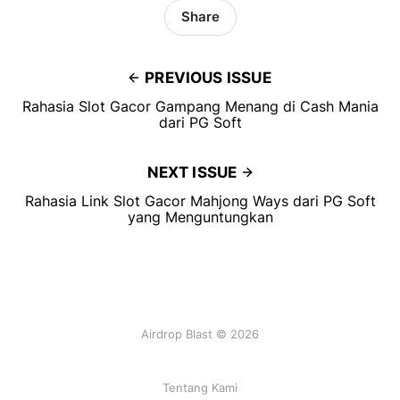
Share
PREVIOUS ISSUE
Rahasia Slot Gacor Gampang Menang di Cash Mania
dari PG Soft
NEXT ISSUE
Rahasia Link Slot Gacor Mahjong Ways dari PG Soft
yang Menguntungkan
Airdrop Blast © 2026
Tentang Kami