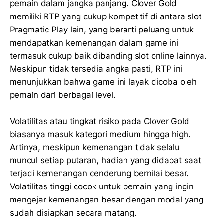
pemain dalam jangka panjang. Clover Gold
memiliki RTP yang cukup kompetitif di antara slot
Pragmatic Play lain, yang berarti peluang untuk
mendapatkan kemenangan dalam game ini
termasuk cukup baik dibanding slot online lainnya.
Meskipun tidak tersedia angka pasti, RTP ini
menunjukkan bahwa game ini layak dicoba oleh
pemain dari berbagai level.
Volatilitas atau tingkat risiko pada Clover Gold
biasanya masuk kategori medium hingga high.
Artinya, meskipun kemenangan tidak selalu
muncul setiap putaran, hadiah yang didapat saat
terjadi kemenangan cenderung bernilai besar.
Volatilitas tinggi cocok untuk pemain yang ingin
mengejar kemenangan besar dengan modal yang
sudah disiapkan secara matang.