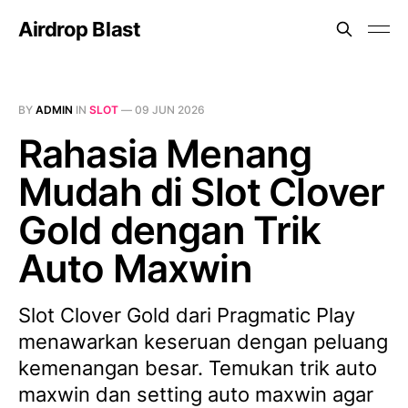
Airdrop Blast
BY
ADMIN
IN
SLOT
—
09 JUN 2026
Rahasia Menang
Mudah di Slot Clover
Gold dengan Trik
Auto Maxwin
Slot Clover Gold dari Pragmatic Play
menawarkan keseruan dengan peluang
kemenangan besar. Temukan trik auto
maxwin dan setting auto maxwin agar