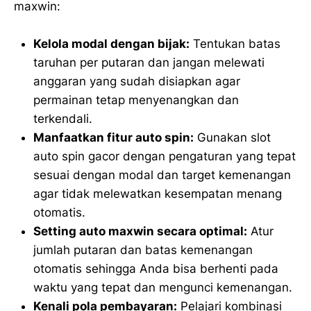
maxwin:
Kelola modal dengan bijak:
Tentukan batas
taruhan per putaran dan jangan melewati
anggaran yang sudah disiapkan agar
permainan tetap menyenangkan dan
terkendali.
Manfaatkan fitur auto spin:
Gunakan slot
auto spin gacor dengan pengaturan yang tepat
sesuai dengan modal dan target kemenangan
agar tidak melewatkan kesempatan menang
otomatis.
Setting auto maxwin secara optimal:
Atur
jumlah putaran dan batas kemenangan
otomatis sehingga Anda bisa berhenti pada
waktu yang tepat dan mengunci kemenangan.
Kenali pola pembayaran:
Pelajari kombinasi