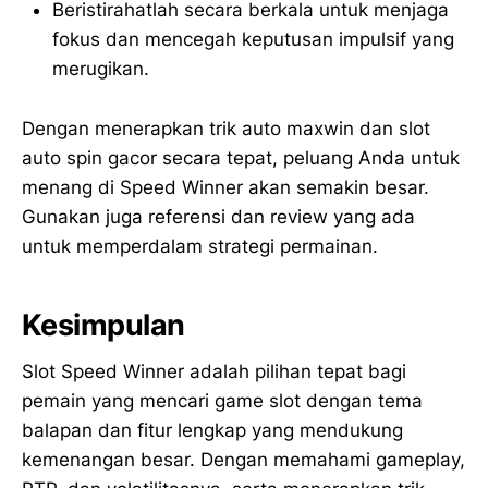
Beristirahatlah secara berkala untuk menjaga
fokus dan mencegah keputusan impulsif yang
merugikan.
Dengan menerapkan trik auto maxwin dan slot
auto spin gacor secara tepat, peluang Anda untuk
menang di Speed Winner akan semakin besar.
Gunakan juga referensi dan review yang ada
untuk memperdalam strategi permainan.
Kesimpulan
Slot Speed Winner adalah pilihan tepat bagi
pemain yang mencari game slot dengan tema
balapan dan fitur lengkap yang mendukung
kemenangan besar. Dengan memahami gameplay,