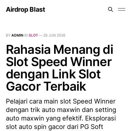
Airdrop Blast
BY
ADMIN
IN
SLOT
—
28 JUN 2026
Rahasia Menang di
Slot Speed Winner
dengan Link Slot
Gacor Terbaik
Pelajari cara main slot Speed Winner
dengan trik auto maxwin dan setting
auto maxwin yang efektif. Eksplorasi
slot auto spin gacor dari PG Soft