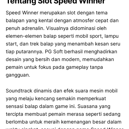
Tentang Slot Speed Winner
Speed Winner merupakan slot dengan tema
balapan yang kental dengan atmosfer cepat dan
penuh adrenalin. Visualnya didominasi oleh
elemen-elemen balap seperti mobil sport, lampu
start, dan trek balap yang menambah kesan seru
tiap putarannya. PG Soft berhasil menghadirkan
desain yang bersih dan modern, memudahkan
pemain untuk fokus pada gameplay tanpa
gangguan.
Soundtrack dinamis dan efek suara mesin mobil
yang melaju kencang semakin memperkuat
sensasi balap dalam game ini. Suasana yang
tercipta membuat pemain merasa seperti sedang
berlomba untuk meraih kemenangan besar dalam