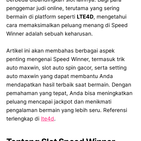
penggemar judi online, terutama yang sering
bermain di platform seperti
LTE4D
, mengetahui
cara memaksimalkan peluang menang di Speed
Winner adalah sebuah keharusan.
Artikel ini akan membahas berbagai aspek
penting mengenai Speed Winner, termasuk trik
auto maxwin, slot auto spin gacor, serta setting
auto maxwin yang dapat membantu Anda
mendapatkan hasil terbaik saat bermain. Dengan
pemahaman yang tepat, Anda bisa meningkatkan
peluang mencapai jackpot dan menikmati
pengalaman bermain yang lebih seru. Referensi
terlengkap di
lte4d
.