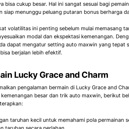
ya bisa cukup besar. Hal ini sangat sesuai bagi pemai
n siap menunggu peluang putaran bonus berharga d
t volatilitas ini penting sebelum mulai memasang t
yesuaikan modal dan ekspektasi kemenangan. Den
nda dapat mengatur setting auto maxwin yang tepat s
isa berjalan lebih efektif.
ain Lucky Grace and Charm
alkan pengalaman bermain di Lucky Grace and Cha
kemenangan besar dan trik auto maxwin, berikut be
terapkan:
ngan taruhan kecil untuk memahami pola permainan 
n taruhan secara perlahan.