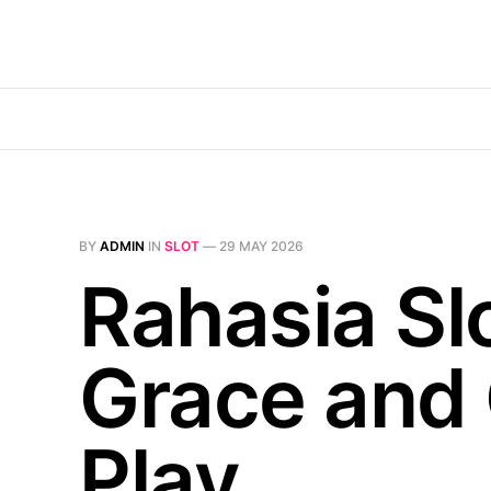
BY
ADMIN
IN
SLOT
—
29 MAY 2026
Rahasia Sl
Grace and 
Play