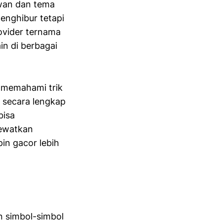
awan dan tema
enghibur tetapi
ovider ternama
n di berbagai
 memahami trik
s secara lengkap
bisa
lewatkan
in gacor lebih
 simbol-simbol