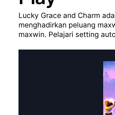
Lucky Grace and Charm adala
menghadirkan peluang maxwin
maxwin. Pelajari setting aut