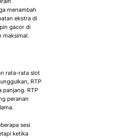
eraih
juga menambah
atan ekstra di
pin gacor di
n maksimal.
 rata-rata slot
diunggulkan, RTP
a panjang. RTP
ng peranan
 lama.
eberapa sesi
tapi ketika