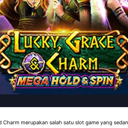
d Charm merupakan salah satu slot game yang sedan