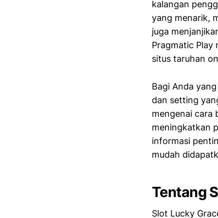
kalangan pengge
yang menarik, 
juga menjanjik
Pragmatic Play 
situs taruhan o
Bagi Anda yang
dan setting yan
mengenai cara b
meningkatkan p
informasi penti
mudah didapatk
Tentang S
Slot Lucky Gra