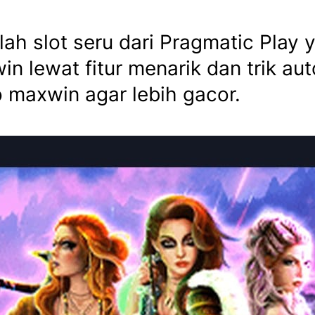
h slot seru dari Pragmatic Play 
 lewat fitur menarik dan trik aut
o maxwin agar lebih gacor.