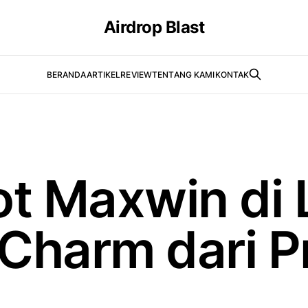
Airdrop Blast
BERANDA
ARTIKEL
REVIEW
TENTANG KAMI
KONTAK
ot Maxwin di
Charm dari P