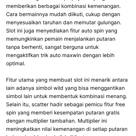
memberikan berbagai kombinasi kemenangan.
Cara bermainnya mudah diikuti, cukup dengan
menyesuaikan taruhan dan memutar gulungan.
Slot ini juga menyediakan fitur auto spin yang
memungkinkan pemain menjalankan putaran
tanpa berhenti, sangat berguna untuk
mengaktifkan trik auto maxwin dengan lebih
optimal.
Fitur utama yang membuat slot ini menarik antara
lain adanya simbol wild yang bisa menggantikan
simbol lain untuk membentuk kombinasi menang.
Selain itu, scatter hadir sebagai pemicu fitur free
spin yang memberi kesempatan putaran gratis
dengan multiplier tambahan. Multiplier ini
meningkatkan nilai kemenangan di setiap putaran