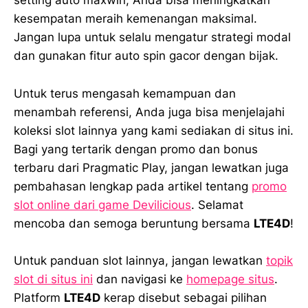
setting auto maxwin, Anda bisa meningkatkan
kesempatan meraih kemenangan maksimal.
Jangan lupa untuk selalu mengatur strategi modal
dan gunakan fitur auto spin gacor dengan bijak.
Untuk terus mengasah kemampuan dan
menambah referensi, Anda juga bisa menjelajahi
koleksi slot lainnya yang kami sediakan di situs ini.
Bagi yang tertarik dengan promo dan bonus
terbaru dari Pragmatic Play, jangan lewatkan juga
pembahasan lengkap pada artikel tentang
promo
slot online dari game Devilicious
. Selamat
mencoba dan semoga beruntung bersama
LTE4D
!
Untuk panduan slot lainnya, jangan lewatkan
topik
slot di situs ini
dan navigasi ke
homepage situs
.
Platform
LTE4D
kerap disebut sebagai pilihan