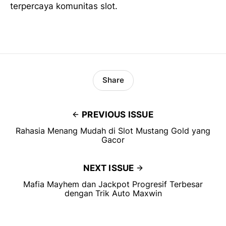
terpercaya komunitas slot.
Share
PREVIOUS ISSUE
Rahasia Menang Mudah di Slot Mustang Gold yang
Gacor
NEXT ISSUE
Mafia Mayhem dan Jackpot Progresif Terbesar
dengan Trik Auto Maxwin