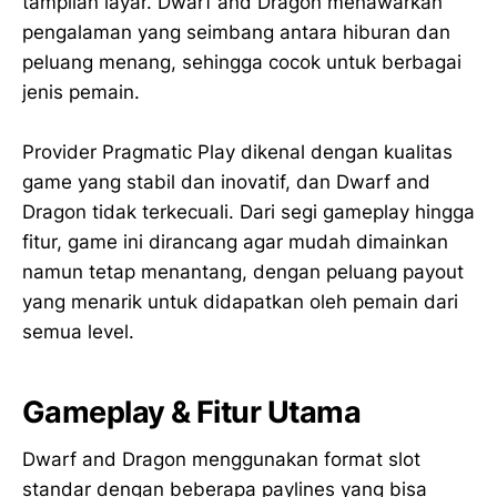
tampilan layar. Dwarf and Dragon menawarkan
pengalaman yang seimbang antara hiburan dan
peluang menang, sehingga cocok untuk berbagai
jenis pemain.
Provider Pragmatic Play dikenal dengan kualitas
game yang stabil dan inovatif, dan Dwarf and
Dragon tidak terkecuali. Dari segi gameplay hingga
fitur, game ini dirancang agar mudah dimainkan
namun tetap menantang, dengan peluang payout
yang menarik untuk didapatkan oleh pemain dari
semua level.
Gameplay & Fitur Utama
Dwarf and Dragon menggunakan format slot
standar dengan beberapa paylines yang bisa