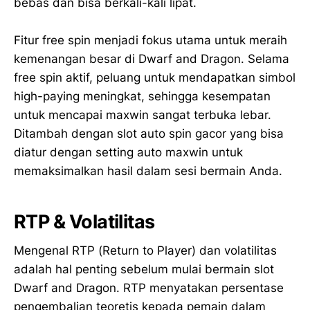
bebas dan bisa berkali-kali lipat.
Fitur free spin menjadi fokus utama untuk meraih
kemenangan besar di Dwarf and Dragon. Selama
free spin aktif, peluang untuk mendapatkan simbol
high-paying meningkat, sehingga kesempatan
untuk mencapai maxwin sangat terbuka lebar.
Ditambah dengan slot auto spin gacor yang bisa
diatur dengan setting auto maxwin untuk
memaksimalkan hasil dalam sesi bermain Anda.
RTP & Volatilitas
Mengenal RTP (Return to Player) dan volatilitas
adalah hal penting sebelum mulai bermain slot
Dwarf and Dragon. RTP menyatakan persentase
pengembalian teoretis kepada pemain dalam