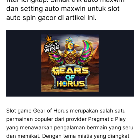
dan setting auto maxwin untuk slot
auto spin gacor di artikel ini.
Slot game Gear of Horus merupakan salah satu
permainan populer dari provider Pragmatic Play
yang menawarkan pengalaman bermain yang seru
dan memikat. Dengan tema mistis yang diangkat