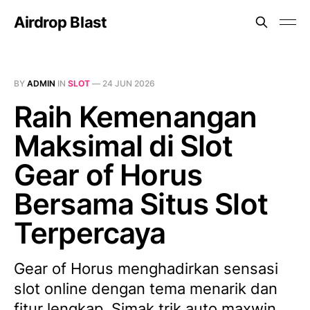
Airdrop Blast
BY
ADMIN
IN
SLOT
—
24 JUN 2026
Raih Kemenangan
Maksimal di Slot
Gear of Horus
Bersama Situs Slot
Terpercaya
Gear of Horus menghadirkan sensasi
slot online dengan tema menarik dan
fitur lengkap. Simak trik auto maxwin