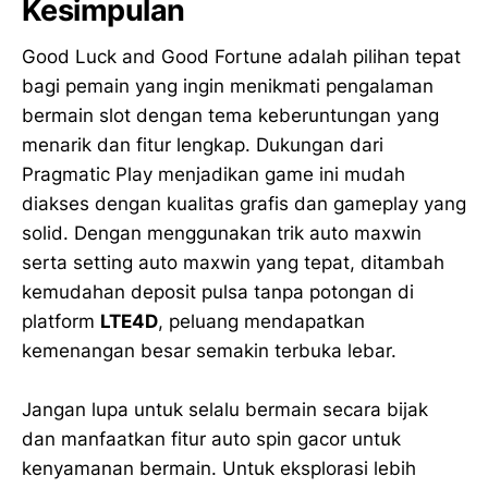
Kesimpulan
Good Luck and Good Fortune adalah pilihan tepat
bagi pemain yang ingin menikmati pengalaman
bermain slot dengan tema keberuntungan yang
menarik dan fitur lengkap. Dukungan dari
Pragmatic Play menjadikan game ini mudah
diakses dengan kualitas grafis dan gameplay yang
solid. Dengan menggunakan trik auto maxwin
serta setting auto maxwin yang tepat, ditambah
kemudahan deposit pulsa tanpa potongan di
platform
LTE4D
, peluang mendapatkan
kemenangan besar semakin terbuka lebar.
Jangan lupa untuk selalu bermain secara bijak
dan manfaatkan fitur auto spin gacor untuk
kenyamanan bermain. Untuk eksplorasi lebih