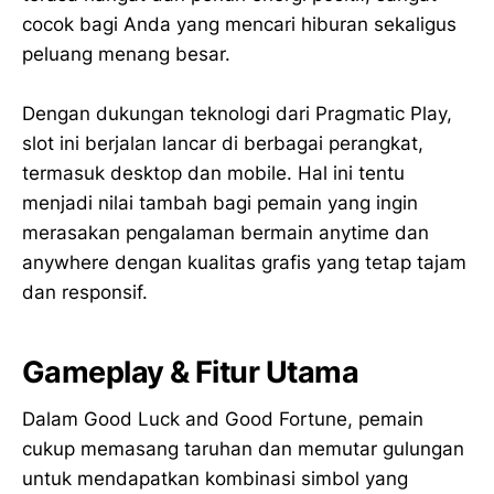
cocok bagi Anda yang mencari hiburan sekaligus
peluang menang besar.
Dengan dukungan teknologi dari Pragmatic Play,
slot ini berjalan lancar di berbagai perangkat,
termasuk desktop dan mobile. Hal ini tentu
menjadi nilai tambah bagi pemain yang ingin
merasakan pengalaman bermain anytime dan
anywhere dengan kualitas grafis yang tetap tajam
dan responsif.
Gameplay & Fitur Utama
Dalam Good Luck and Good Fortune, pemain
cukup memasang taruhan dan memutar gulungan
untuk mendapatkan kombinasi simbol yang