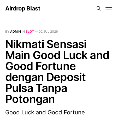
Airdrop Blast
BY
ADMIN
IN
SLOT
—
02 JUL 2026
Nikmati Sensasi
Main Good Luck and
Good Fortune
dengan Deposit
Pulsa Tanpa
Potongan
Good Luck and Good Fortune