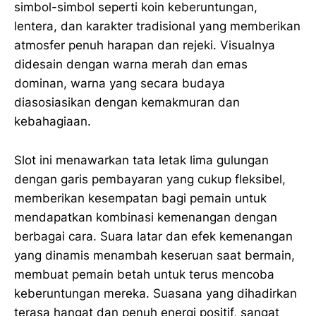
simbol-simbol seperti koin keberuntungan,
lentera, dan karakter tradisional yang memberikan
atmosfer penuh harapan dan rejeki. Visualnya
didesain dengan warna merah dan emas
dominan, warna yang secara budaya
diasosiasikan dengan kemakmuran dan
kebahagiaan.
Slot ini menawarkan tata letak lima gulungan
dengan garis pembayaran yang cukup fleksibel,
memberikan kesempatan bagi pemain untuk
mendapatkan kombinasi kemenangan dengan
berbagai cara. Suara latar dan efek kemenangan
yang dinamis menambah keseruan saat bermain,
membuat pemain betah untuk terus mencoba
keberuntungan mereka. Suasana yang dihadirkan
terasa hangat dan penuh energi positif, sangat