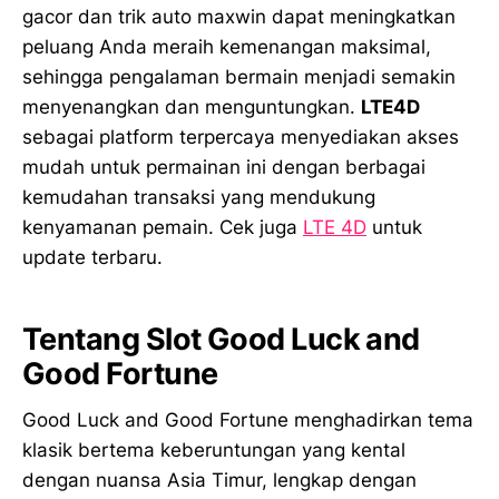
gacor dan trik auto maxwin dapat meningkatkan
peluang Anda meraih kemenangan maksimal,
sehingga pengalaman bermain menjadi semakin
menyenangkan dan menguntungkan.
LTE4D
sebagai platform terpercaya menyediakan akses
mudah untuk permainan ini dengan berbagai
kemudahan transaksi yang mendukung
kenyamanan pemain. Cek juga
LTE 4D
untuk
update terbaru.
Tentang Slot Good Luck and
Good Fortune
Good Luck and Good Fortune menghadirkan tema
klasik bertema keberuntungan yang kental
dengan nuansa Asia Timur, lengkap dengan