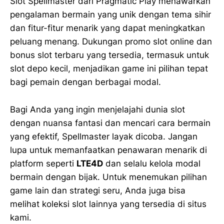
Slot Spellmaster dari Pragmatic Play menawarkan
pengalaman bermain yang unik dengan tema sihir
dan fitur-fitur menarik yang dapat meningkatkan
peluang menang. Dukungan promo slot online dan
bonus slot terbaru yang tersedia, termasuk untuk
slot depo kecil, menjadikan game ini pilihan tepat
bagi pemain dengan berbagai modal.
Bagi Anda yang ingin menjelajahi dunia slot
dengan nuansa fantasi dan mencari cara bermain
yang efektif, Spellmaster layak dicoba. Jangan
lupa untuk memanfaatkan penawaran menarik di
platform seperti
LTE4D
dan selalu kelola modal
bermain dengan bijak. Untuk menemukan pilihan
game lain dan strategi seru, Anda juga bisa
melihat koleksi slot lainnya yang tersedia di situs
kami.