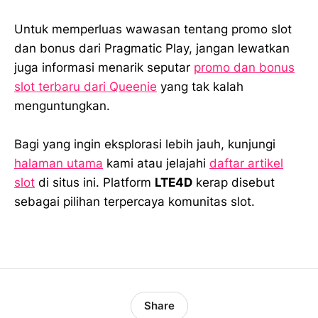
Untuk memperluas wawasan tentang promo slot
dan bonus dari Pragmatic Play, jangan lewatkan
juga informasi menarik seputar
promo dan bonus
slot terbaru dari Queenie
yang tak kalah
menguntungkan.
Bagi yang ingin eksplorasi lebih jauh, kunjungi
halaman utama
kami atau jelajahi
daftar artikel
slot
di situs ini. Platform
LTE4D
kerap disebut
sebagai pilihan terpercaya komunitas slot.
Share