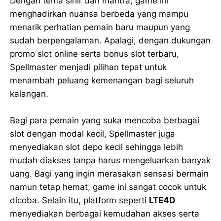
Dengan tema sihir dan mantra, game ini
menghadirkan nuansa berbeda yang mampu
menarik perhatian pemain baru maupun yang
sudah berpengalaman. Apalagi, dengan dukungan
promo slot online serta bonus slot terbaru,
Spellmaster menjadi pilihan tepat untuk
menambah peluang kemenangan bagi seluruh
kalangan.
Bagi para pemain yang suka mencoba berbagai
slot dengan modal kecil, Spellmaster juga
menyediakan slot depo kecil sehingga lebih
mudah diakses tanpa harus mengeluarkan banyak
uang. Bagi yang ingin merasakan sensasi bermain
namun tetap hemat, game ini sangat cocok untuk
dicoba. Selain itu, platform seperti
LTE4D
menyediakan berbagai kemudahan akses serta