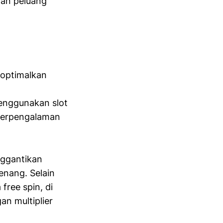
dan peluang
ioptimalkan
g
nggunakan slot
berpengalaman
nggantikan
enang. Selain
free spin, di
n multiplier