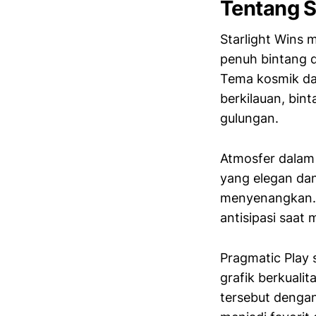
Tentang S
Starlight Wins
penuh bintang 
Tema kosmik dan
berkilauan, bint
gulungan.
Atmosfer dalam 
yang elegan dan
menyenangkan. 
antisipasi saa
Pragmatic Play 
grafik berkualit
tersebut denga