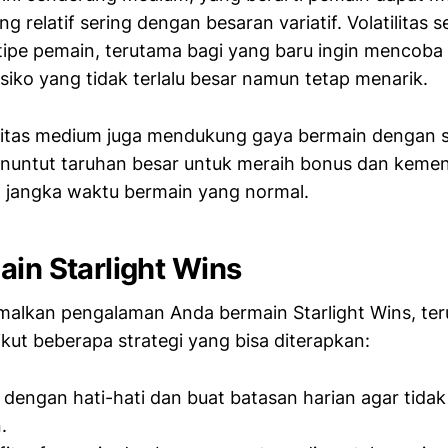
 relatif sering dengan besaran variatif. Volatilitas
tipe pemain, terutama bagi yang baru ingin mencoba
isiko yang tidak terlalu besar namun tetap menarik.
ilitas medium juga mendukung gaya bermain dengan sl
enuntut taruhan besar untuk meraih bonus dan kem
m jangka waktu bermain yang normal.
ain Starlight Wins
alkan pengalaman Anda bermain Starlight Wins, te
ikut beberapa strategi yang bisa diterapkan:
 dengan hati-hati dan buat batasan harian agar tida
.