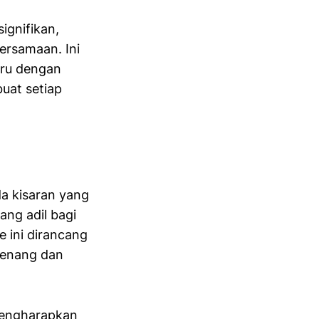
ignifikan,
ersamaan. Ini
aru dengan
uat setiap
da kisaran yang
ang adil bagi
 ini dirancang
menang dan
 mengharapkan