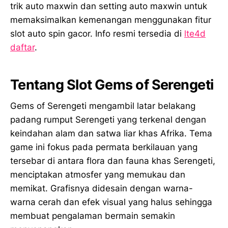
trik auto maxwin dan setting auto maxwin untuk
memaksimalkan kemenangan menggunakan fitur
slot auto spin gacor. Info resmi tersedia di
lte4d
daftar
.
Tentang Slot Gems of Serengeti
Gems of Serengeti mengambil latar belakang
padang rumput Serengeti yang terkenal dengan
keindahan alam dan satwa liar khas Afrika. Tema
game ini fokus pada permata berkilauan yang
tersebar di antara flora dan fauna khas Serengeti,
menciptakan atmosfer yang memukau dan
memikat. Grafisnya didesain dengan warna-
warna cerah dan efek visual yang halus sehingga
membuat pengalaman bermain semakin