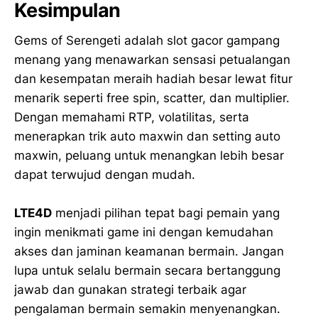
Kesimpulan
Gems of Serengeti adalah slot gacor gampang
menang yang menawarkan sensasi petualangan
dan kesempatan meraih hadiah besar lewat fitur
menarik seperti free spin, scatter, dan multiplier.
Dengan memahami RTP, volatilitas, serta
menerapkan trik auto maxwin dan setting auto
maxwin, peluang untuk menangkan lebih besar
dapat terwujud dengan mudah.
LTE4D
menjadi pilihan tepat bagi pemain yang
ingin menikmati game ini dengan kemudahan
akses dan jaminan keamanan bermain. Jangan
lupa untuk selalu bermain secara bertanggung
jawab dan gunakan strategi terbaik agar
pengalaman bermain semakin menyenangkan.