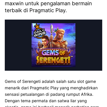
maxwin untuk pengalaman bermain
terbaik di Pragmatic Play.
Gems of Serengeti adalah salah satu slot game
menarik dari Pragmatic Play yang menghadirkan
sensasi petualangan di padang rumput Afrika.
Dengan tema permata dan satwa liar yang