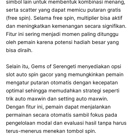
simbol lain untuk membentuk kombinasi menang,
serta scatter yang dapat memicu putaran gratis
(free spin). Selama free spin, multiplier bisa aktif
dan meningkatkan kemenangan secara signifikan.
Fitur ini sering menjadi momen paling ditunggu
oleh pemain karena potensi hadiah besar yang
bisa diraih.
Selain itu, Gems of Serengeti menyediakan opsi
slot auto spin gacor yang memungkinkan pemain
mengatur putaran otomatis dengan kecepatan
optimal sehingga memudahkan strategi seperti
trik auto maxwin dan setting auto maxwin.
Dengan fitur ini, pemain dapat menjalankan
permainan secara otomatis sambil fokus pada
pengelolaan modal dan evaluasi hasil tanpa harus
terus-menerus menekan tombol spin.