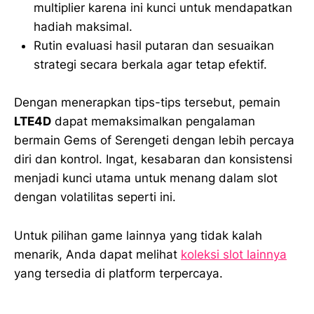
multiplier karena ini kunci untuk mendapatkan
hadiah maksimal.
Rutin evaluasi hasil putaran dan sesuaikan
strategi secara berkala agar tetap efektif.
Dengan menerapkan tips-tips tersebut, pemain
LTE4D
dapat memaksimalkan pengalaman
bermain Gems of Serengeti dengan lebih percaya
diri dan kontrol. Ingat, kesabaran dan konsistensi
menjadi kunci utama untuk menang dalam slot
dengan volatilitas seperti ini.
Untuk pilihan game lainnya yang tidak kalah
menarik, Anda dapat melihat
koleksi slot lainnya
yang tersedia di platform terpercaya.