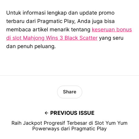
Untuk informasi lengkap dan update promo
terbaru dari Pragmatic Play, Anda juga bisa
membaca artikel menarik tentang
keseruan bonus
di slot Mahjong Wins 3 Black Scatter
yang seru
dan penuh peluang.
Share
PREVIOUS ISSUE
Raih Jackpot Progresif Terbesar di Slot Yum Yum
Powerways dari Pragmatic Play