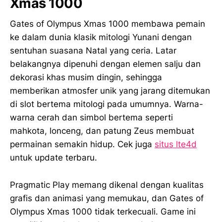
Xmas 1000
Gates of Olympus Xmas 1000 membawa pemain
ke dalam dunia klasik mitologi Yunani dengan
sentuhan suasana Natal yang ceria. Latar
belakangnya dipenuhi dengan elemen salju dan
dekorasi khas musim dingin, sehingga
memberikan atmosfer unik yang jarang ditemukan
di slot bertema mitologi pada umumnya. Warna-
warna cerah dan simbol bertema seperti
mahkota, lonceng, dan patung Zeus membuat
permainan semakin hidup. Cek juga
situs lte4d
untuk update terbaru.
Pragmatic Play memang dikenal dengan kualitas
grafis dan animasi yang memukau, dan Gates of
Olympus Xmas 1000 tidak terkecuali. Game ini