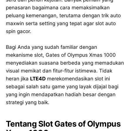
penasaran bagaimana cara memaksimalkan
peluang kemenangan, terutama dengan trik auto
maxwin serta setting yang tepat agar slot auto
spin gacor.
Bagi Anda yang sudah familiar dengan
mekanisme slot, Gates of Olympus Xmas 1000
menyediakan suasana berbeda yang memadukan
visual memikat dan fitur-fitur istimewa. Tidak
heran jika
LTE4D
merekomendasikan slot ini
sebagai salah satu game yang layak dijajal bagi
yang ingin mendapatkan hadiah besar dengan
strategi yang baik.
Tentang Slot Gates of Olympus