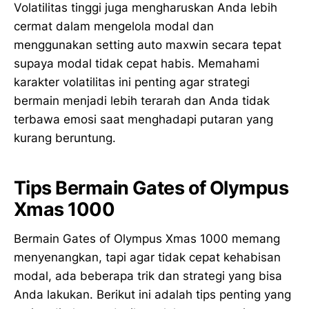
Volatilitas tinggi juga mengharuskan Anda lebih
cermat dalam mengelola modal dan
menggunakan setting auto maxwin secara tepat
supaya modal tidak cepat habis. Memahami
karakter volatilitas ini penting agar strategi
bermain menjadi lebih terarah dan Anda tidak
terbawa emosi saat menghadapi putaran yang
kurang beruntung.
Tips Bermain Gates of Olympus
Xmas 1000
Bermain Gates of Olympus Xmas 1000 memang
menyenangkan, tapi agar tidak cepat kehabisan
modal, ada beberapa trik dan strategi yang bisa
Anda lakukan. Berikut ini adalah tips penting yang