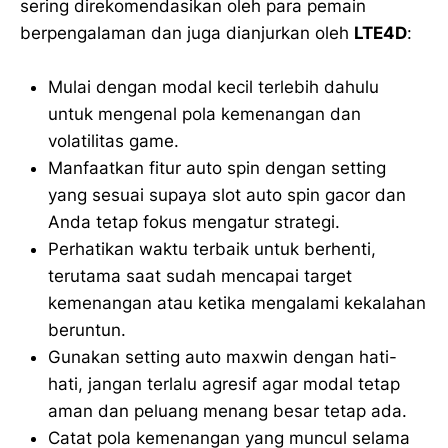
sering direkomendasikan oleh para pemain
berpengalaman dan juga dianjurkan oleh
LTE4D
:
Mulai dengan modal kecil terlebih dahulu
untuk mengenal pola kemenangan dan
volatilitas game.
Manfaatkan fitur auto spin dengan setting
yang sesuai supaya slot auto spin gacor dan
Anda tetap fokus mengatur strategi.
Perhatikan waktu terbaik untuk berhenti,
terutama saat sudah mencapai target
kemenangan atau ketika mengalami kekalahan
beruntun.
Gunakan setting auto maxwin dengan hati-
hati, jangan terlalu agresif agar modal tetap
aman dan peluang menang besar tetap ada.
Catat pola kemenangan yang muncul selama