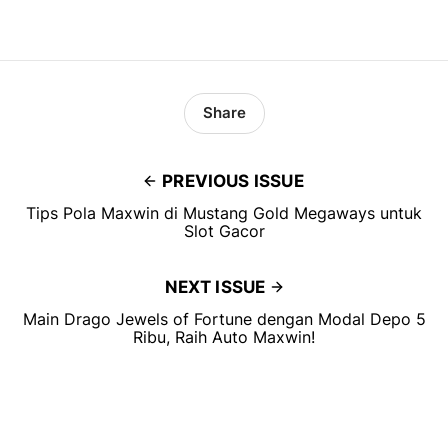
Share
PREVIOUS ISSUE
Tips Pola Maxwin di Mustang Gold Megaways untuk
Slot Gacor
NEXT ISSUE
Main Drago Jewels of Fortune dengan Modal Depo 5
Ribu, Raih Auto Maxwin!