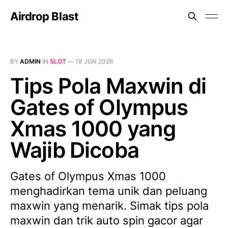
Airdrop Blast
BY
ADMIN
IN
SLOT
—
18 JUN 2026
Tips Pola Maxwin di
Gates of Olympus
Xmas 1000 yang
Wajib Dicoba
Gates of Olympus Xmas 1000
menghadirkan tema unik dan peluang
maxwin yang menarik. Simak tips pola
maxwin dan trik auto spin gacor agar