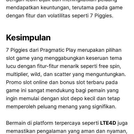
mendapatkan keuntungan, terutama pada game
dengan fitur dan volatilitas seperti 7 Piggies.
Kesimpulan
7 Piggies dari Pragmatic Play merupakan pilihan
slot game yang menggabungkan keseruan tema
lucu dengan fitur-fitur menarik seperti free spin,
multiplier, wild, dan scatter yang menguntungkan.
Promo slot online dan bonus slot terbaru pada
game ini sangat mendukung bagi pemain yang
ingin memulai dengan slot depo kecil dan tetap
memperoleh peluang menang yang signifikan.
Bermain di platform terpercaya seperti
LTE4D
juga
memastikan pengalaman yang aman dan nyaman,