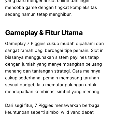
yang baru mengenal slot online dan ingin
mencoba game dengan tingkat kompleksitas
sedang namun tetap menghibur.
Gameplay & Fitur Utama
Gameplay 7 Piggies cukup mudah dipahami dan
sangat ramah bagi berbagai tipe pemain. Slot ini
biasanya menggunakan sistem paylines tetap
dengan jumlah yang menyeimbangkan peluang
menang dan tantangan strategi. Cara mainnya
cukup sederhana, pemain memasang taruhan
sesuai budget, lalu memutar gulungan untuk
mendapatkan kombinasi simbol yang menang.
Dari segi fitur, 7 Piggies menawarkan berbagai
keuntungan seperti simbol wild yang dapat