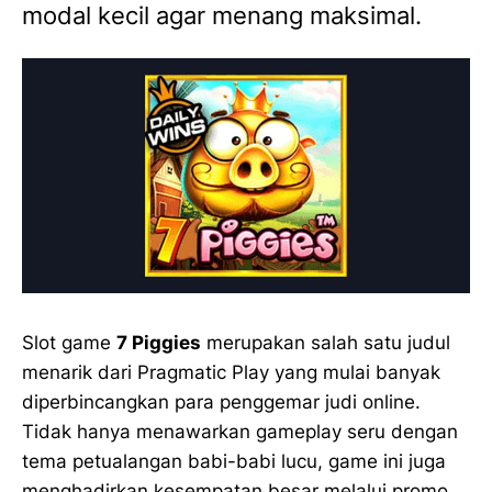
modal kecil agar menang maksimal.
Slot game
7 Piggies
merupakan salah satu judul
menarik dari Pragmatic Play yang mulai banyak
diperbincangkan para penggemar judi online.
Tidak hanya menawarkan gameplay seru dengan
tema petualangan babi-babi lucu, game ini juga
menghadirkan kesempatan besar melalui promo