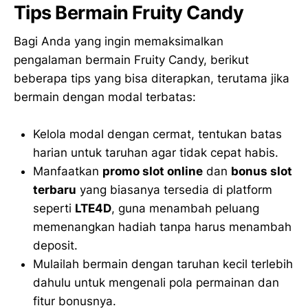
Tips Bermain Fruity Candy
Bagi Anda yang ingin memaksimalkan
pengalaman bermain Fruity Candy, berikut
beberapa tips yang bisa diterapkan, terutama jika
bermain dengan modal terbatas:
Kelola modal dengan cermat, tentukan batas
harian untuk taruhan agar tidak cepat habis.
Manfaatkan
promo slot online
dan
bonus slot
terbaru
yang biasanya tersedia di platform
seperti
LTE4D
, guna menambah peluang
memenangkan hadiah tanpa harus menambah
deposit.
Mulailah bermain dengan taruhan kecil terlebih
dahulu untuk mengenali pola permainan dan
fitur bonusnya.