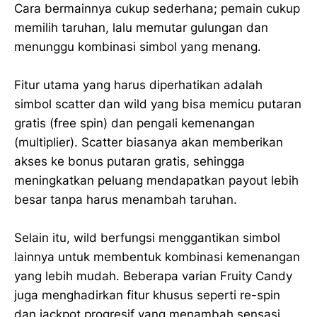
Cara bermainnya cukup sederhana; pemain cukup
memilih taruhan, lalu memutar gulungan dan
menunggu kombinasi simbol yang menang.
Fitur utama yang harus diperhatikan adalah
simbol scatter dan wild yang bisa memicu putaran
gratis (free spin) dan pengali kemenangan
(multiplier). Scatter biasanya akan memberikan
akses ke bonus putaran gratis, sehingga
meningkatkan peluang mendapatkan payout lebih
besar tanpa harus menambah taruhan.
Selain itu, wild berfungsi menggantikan simbol
lainnya untuk membentuk kombinasi kemenangan
yang lebih mudah. Beberapa varian Fruity Candy
juga menghadirkan fitur khusus seperti re-spin
dan jackpot progresif yang menambah sensasi