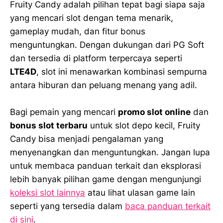
Fruity Candy adalah pilihan tepat bagi siapa saja
yang mencari slot dengan tema menarik,
gameplay mudah, dan fitur bonus
menguntungkan. Dengan dukungan dari PG Soft
dan tersedia di platform terpercaya seperti
LTE4D
, slot ini menawarkan kombinasi sempurna
antara hiburan dan peluang menang yang adil.
Bagi pemain yang mencari
promo slot online
dan
bonus slot terbaru
untuk slot depo kecil, Fruity
Candy bisa menjadi pengalaman yang
menyenangkan dan menguntungkan. Jangan lupa
untuk membaca panduan terkait dan eksplorasi
lebih banyak pilihan game dengan mengunjungi
koleksi slot lainnya
atau lihat ulasan game lain
seperti yang tersedia dalam
baca panduan terkait
di sini
.