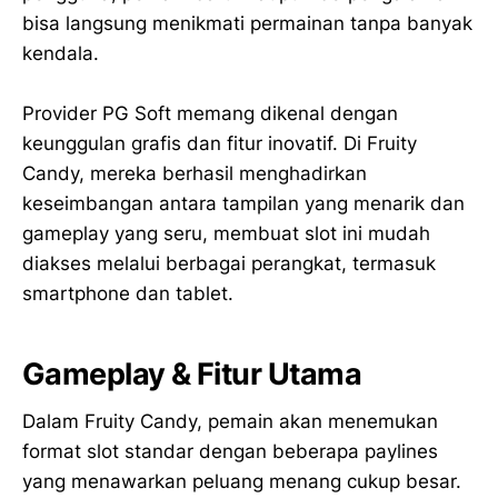
bisa langsung menikmati permainan tanpa banyak
kendala.
Provider PG Soft memang dikenal dengan
keunggulan grafis dan fitur inovatif. Di Fruity
Candy, mereka berhasil menghadirkan
keseimbangan antara tampilan yang menarik dan
gameplay yang seru, membuat slot ini mudah
diakses melalui berbagai perangkat, termasuk
smartphone dan tablet.
Gameplay & Fitur Utama
Dalam Fruity Candy, pemain akan menemukan
format slot standar dengan beberapa paylines
yang menawarkan peluang menang cukup besar.