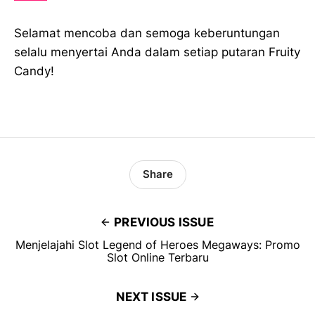
Selamat mencoba dan semoga keberuntungan
selalu menyertai Anda dalam setiap putaran Fruity
Candy!
Share
PREVIOUS ISSUE
Menjelajahi Slot Legend of Heroes Megaways: Promo
Slot Online Terbaru
NEXT ISSUE