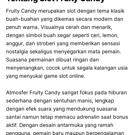
Fruity Candy merupakan slot dengan tema klasik
buah-buahan yang dikemas secara modern dan
penuh warna. Visualnya cerah dan menarik,
dengan simbol buah segar seperti ceri, lemon,
anggur, dan stroberi yang memberikan sensasi
nostalgia sekaligus menyegarkan mata pemain.
Suasana permainan dibuat ringan dan
menyenangkan, cocok untuk segala kalangan usia
yang menyukai game slot online.
Atmosfer Fruity Candy sangat fokus pada hiburan
sederhana dengan sentuhan manis, lengkap
dengan efek suara yang mendukung suasana
santai namun tetap memacu adrenalin saat bonus
aktif. Dengan desain antarmuka yang ramah
pengguna, pemain baru maupun berpengalaman