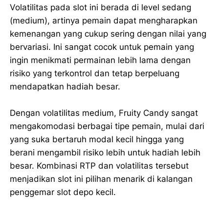
Volatilitas pada slot ini berada di level sedang
(medium), artinya pemain dapat mengharapkan
kemenangan yang cukup sering dengan nilai yang
bervariasi. Ini sangat cocok untuk pemain yang
ingin menikmati permainan lebih lama dengan
risiko yang terkontrol dan tetap berpeluang
mendapatkan hadiah besar.
Dengan volatilitas medium, Fruity Candy sangat
mengakomodasi berbagai tipe pemain, mulai dari
yang suka bertaruh modal kecil hingga yang
berani mengambil risiko lebih untuk hadiah lebih
besar. Kombinasi RTP dan volatilitas tersebut
menjadikan slot ini pilihan menarik di kalangan
penggemar slot depo kecil.