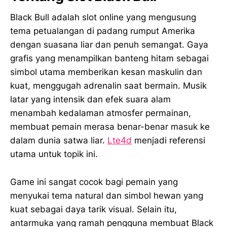
Black Bull adalah slot online yang mengusung
tema petualangan di padang rumput Amerika
dengan suasana liar dan penuh semangat. Gaya
grafis yang menampilkan banteng hitam sebagai
simbol utama memberikan kesan maskulin dan
kuat, menggugah adrenalin saat bermain. Musik
latar yang intensik dan efek suara alam
menambah kedalaman atmosfer permainan,
membuat pemain merasa benar-benar masuk ke
dalam dunia satwa liar.
Lte4d
menjadi referensi
utama untuk topik ini.
Game ini sangat cocok bagi pemain yang
menyukai tema natural dan simbol hewan yang
kuat sebagai daya tarik visual. Selain itu,
antarmuka yang ramah pengguna membuat Black