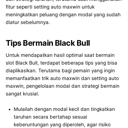
fitur seperti setting auto maxwin untuk
meningkatkan peluang dengan modal yang sudah
diatur sebelumnya.
Tips Bermain Black Bull
Untuk mendapatkan hasil optimal saat bermain
slot Black Bull, terdapat beberapa tips yang bisa
diaplikasikan. Terutama bagi pemain yang ingin
memanfaatkan trik auto maxwin dan setting auto
maxwin, pengelolaan modal dan strategi bermain
sangat krusial.
Mulailah dengan modal kecil dan tingkatkan
taruhan secara bertahap sesuai
keberuntungan yang diperoleh, agar risiko