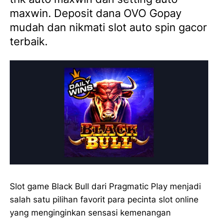
maxwin. Deposit dana OVO Gopay
mudah dan nikmati slot auto spin gacor
terbaik.
Slot game Black Bull dari Pragmatic Play menjadi
salah satu pilihan favorit para pecinta slot online
yang menginginkan sensasi kemenangan