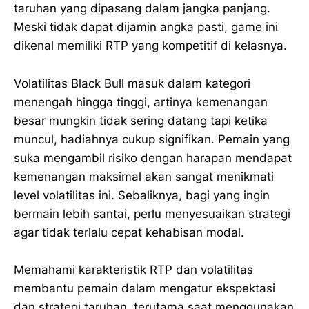
taruhan yang dipasang dalam jangka panjang.
Meski tidak dapat dijamin angka pasti, game ini
dikenal memiliki RTP yang kompetitif di kelasnya.
Volatilitas Black Bull masuk dalam kategori
menengah hingga tinggi, artinya kemenangan
besar mungkin tidak sering datang tapi ketika
muncul, hadiahnya cukup signifikan. Pemain yang
suka mengambil risiko dengan harapan mendapat
kemenangan maksimal akan sangat menikmati
level volatilitas ini. Sebaliknya, bagi yang ingin
bermain lebih santai, perlu menyesuaikan strategi
agar tidak terlalu cepat kehabisan modal.
Memahami karakteristik RTP dan volatilitas
membantu pemain dalam mengatur ekspektasi
dan strategi taruhan, terutama saat menggunakan