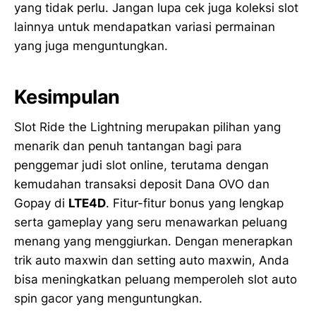
yang tidak perlu. Jangan lupa cek juga koleksi slot
lainnya untuk mendapatkan variasi permainan
yang juga menguntungkan.
Kesimpulan
Slot Ride the Lightning merupakan pilihan yang
menarik dan penuh tantangan bagi para
penggemar judi slot online, terutama dengan
kemudahan transaksi deposit Dana OVO dan
Gopay di
LTE4D
. Fitur-fitur bonus yang lengkap
serta gameplay yang seru menawarkan peluang
menang yang menggiurkan. Dengan menerapkan
trik auto maxwin dan setting auto maxwin, Anda
bisa meningkatkan peluang memperoleh slot auto
spin gacor yang menguntungkan.