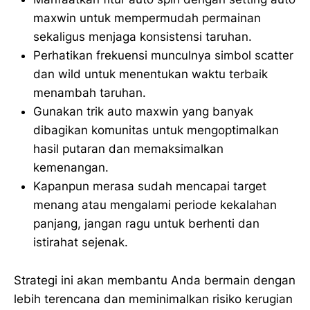
maxwin untuk mempermudah permainan
sekaligus menjaga konsistensi taruhan.
Perhatikan frekuensi munculnya simbol scatter
dan wild untuk menentukan waktu terbaik
menambah taruhan.
Gunakan trik auto maxwin yang banyak
dibagikan komunitas untuk mengoptimalkan
hasil putaran dan memaksimalkan
kemenangan.
Kapanpun merasa sudah mencapai target
menang atau mengalami periode kekalahan
panjang, jangan ragu untuk berhenti dan
istirahat sejenak.
Strategi ini akan membantu Anda bermain dengan
lebih terencana dan meminimalkan risiko kerugian