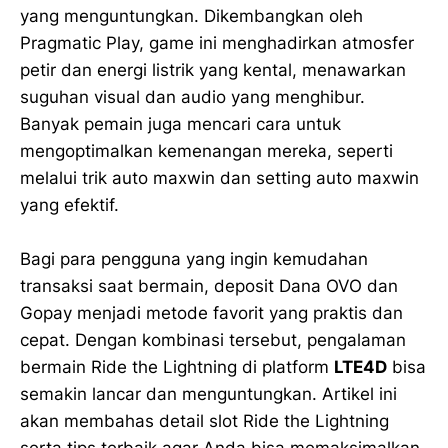
yang menguntungkan. Dikembangkan oleh
Pragmatic Play, game ini menghadirkan atmosfer
petir dan energi listrik yang kental, menawarkan
suguhan visual dan audio yang menghibur.
Banyak pemain juga mencari cara untuk
mengoptimalkan kemenangan mereka, seperti
melalui trik auto maxwin dan setting auto maxwin
yang efektif.
Bagi para pengguna yang ingin kemudahan
transaksi saat bermain, deposit Dana OVO dan
Gopay menjadi metode favorit yang praktis dan
cepat. Dengan kombinasi tersebut, pengalaman
bermain Ride the Lightning di platform
LTE4D
bisa
semakin lancar dan menguntungkan. Artikel ini
akan membahas detail slot Ride the Lightning