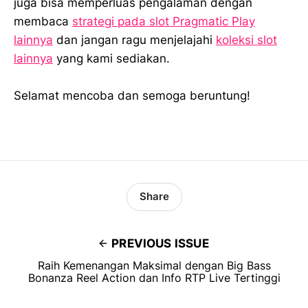
juga bisa memperluas pengalaman dengan
membaca
strategi pada slot Pragmatic Play
lainnya
dan jangan ragu menjelajahi
koleksi slot
lainnya
yang kami sediakan.
Selamat mencoba dan semoga beruntung!
Share
PREVIOUS ISSUE
Raih Kemenangan Maksimal dengan Big Bass
Bonanza Reel Action dan Info RTP Live Tertinggi