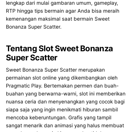
lengkap dari mulai gambaran umum, gameplay,
RTP hingga tips bermain agar Anda bisa meraih
kemenangan maksimal saat bermain Sweet
Bonanza Super Scatter.
Tentang Slot Sweet Bonanza
Super Scatter
Sweet Bonanza Super Scatter merupakan
permainan slot online yang dikembangkan oleh
Pragmatic Play. Bertemakan permen dan buah-
buahan yang berwarna-warni, slot ini memberikan
nuansa ceria dan menyenangkan yang cocok bagi
siapa saja yang ingin menikmati hiburan sambil
mencoba keberuntungan. Grafis yang tampil
sangat menarik dan animasi yang halus membuat