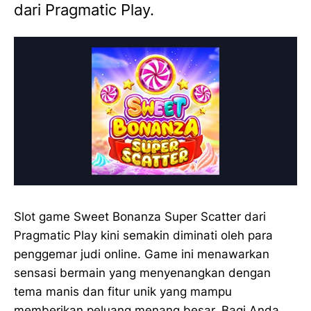
dari Pragmatic Play.
Slot game Sweet Bonanza Super Scatter dari
Pragmatic Play kini semakin diminati oleh para
penggemar judi online. Game ini menawarkan
sensasi bermain yang menyenangkan dengan
tema manis dan fitur unik yang mampu
memberikan peluang menang besar. Bagi Anda