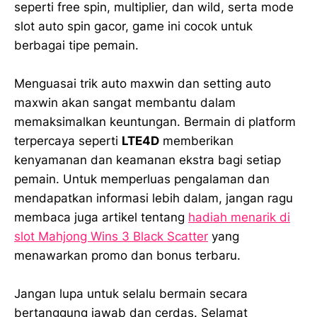
seperti free spin, multiplier, dan wild, serta mode
slot auto spin gacor, game ini cocok untuk
berbagai tipe pemain.
Menguasai trik auto maxwin dan setting auto
maxwin akan sangat membantu dalam
memaksimalkan keuntungan. Bermain di platform
terpercaya seperti
LTE4D
memberikan
kenyamanan dan keamanan ekstra bagi setiap
pemain. Untuk memperluas pengalaman dan
mendapatkan informasi lebih dalam, jangan ragu
membaca juga artikel tentang
hadiah menarik di
slot Mahjong Wins 3 Black Scatter
yang
menawarkan promo dan bonus terbaru.
Jangan lupa untuk selalu bermain secara
bertanggung jawab dan cerdas. Selamat