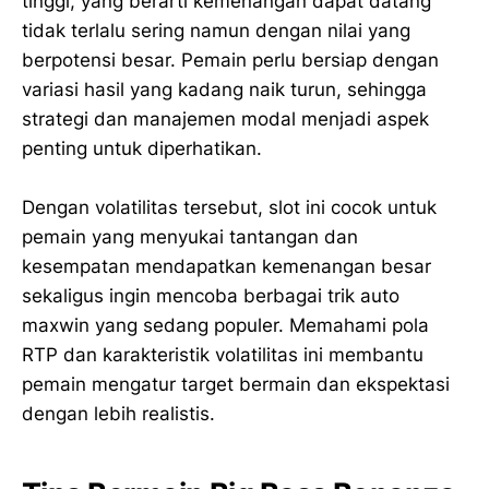
tinggi, yang berarti kemenangan dapat datang
tidak terlalu sering namun dengan nilai yang
berpotensi besar. Pemain perlu bersiap dengan
variasi hasil yang kadang naik turun, sehingga
strategi dan manajemen modal menjadi aspek
penting untuk diperhatikan.
Dengan volatilitas tersebut, slot ini cocok untuk
pemain yang menyukai tantangan dan
kesempatan mendapatkan kemenangan besar
sekaligus ingin mencoba berbagai trik auto
maxwin yang sedang populer. Memahami pola
RTP dan karakteristik volatilitas ini membantu
pemain mengatur target bermain dan ekspektasi
dengan lebih realistis.