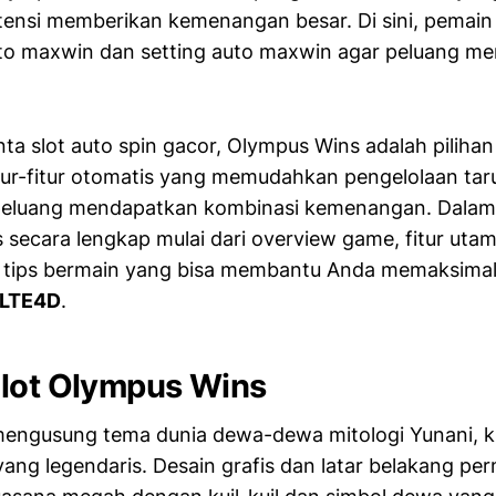
tensi memberikan kemenangan besar. Di sini, pemai
auto maxwin dan setting auto maxwin agar peluang m
nta slot auto spin gacor, Olympus Wins adalah pilihan
ur-fitur otomatis yang memudahkan pengelolaan tar
eluang mendapatkan kombinasi kemenangan. Dalam ar
ecara lengkap mulai dari overview game, fitur uta
rta tips bermain yang bisa membantu Anda memaksim
LTE4D
.
lot Olympus Wins
engusung tema dunia dewa-dewa mitologi Yunani, k
ng legendaris. Desain grafis dan latar belakang pe