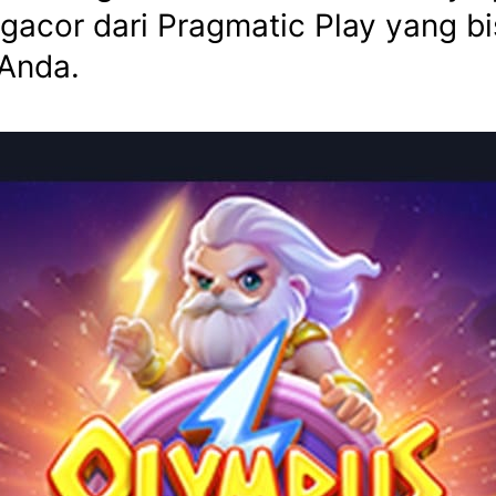
 gacor dari Pragmatic Play yang b
Anda.