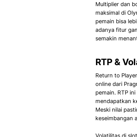
Multiplier dan 
maksimal di Ol
pemain bisa lebi
adanya fitur g
semakin menant
RTP & Vola
Return to Playe
online dari Pra
pemain. RTP ini
mendapatkan ke
Meski nilai pas
keseimbangan a
Volatilitas di s