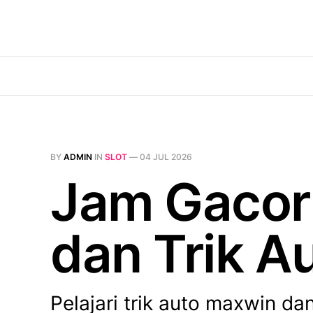
BY
ADMIN
IN
SLOT
—
04 JUL 2026
Jam Gacor
dan Trik A
Pelajari trik auto maxwin da