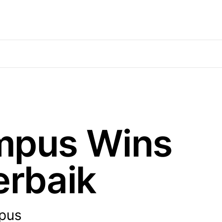
mpus Wins
erbaik
mpus