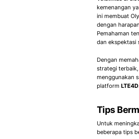
kemenangan yang
ini membuat Ol
dengan harapan 
Pemahaman tent
dan ekspektasi 
Dengan memahami
strategi terbai
menggunakan slo
platform
LTE4D
Tips Ber
Untuk meningka
beberapa tips 