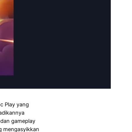
c Play yang
adikannya
u dan gameplay
g mengasyikkan