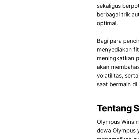
sekaligus berpo
berbagai trik 
optimal.
Bagi para penci
menyediakan fit
meningkatkan p
akan membahas s
volatilitas, se
saat bermain di
Tentang S
Olympus Wins m
dewa Olympus ya