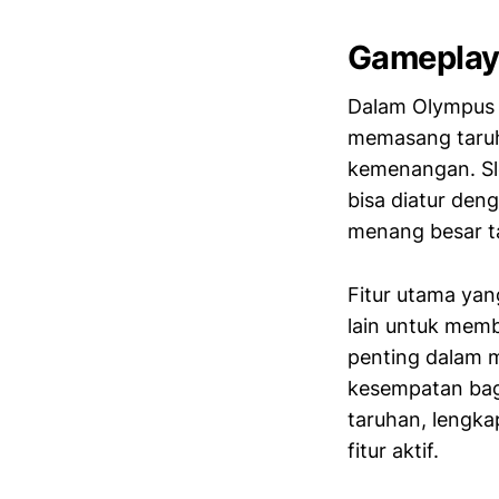
Gameplay 
Dalam Olympus 
memasang taruh
kemenangan. Slo
bisa diatur den
menang besar t
Fitur utama yan
lain untuk mem
penting dalam m
kesempatan bag
taruhan, lengk
fitur aktif.